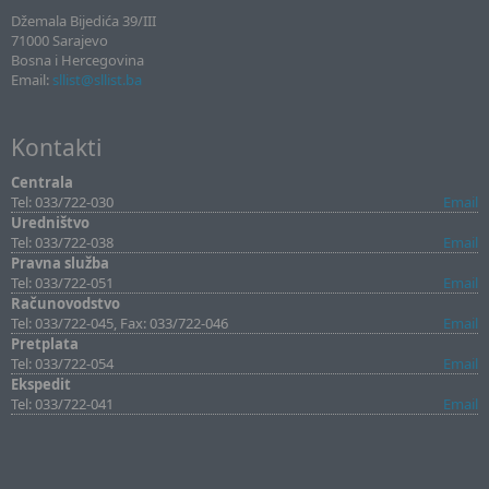
Džemala Bijedića 39/III
71000 Sarajevo
Bosna i Hercegovina
Email:
sllist@sllist.ba
Kontakti
Centrala
Tel: 033/722-030
Email
Uredništvo
Tel: 033/722-038
Email
Pravna služba
Tel: 033/722-051
Email
Računovodstvo
Tel: 033/722-045, Fax: 033/722-046
Email
Pretplata
Tel: 033/722-054
Email
Ekspedit
Tel: 033/722-041
Email