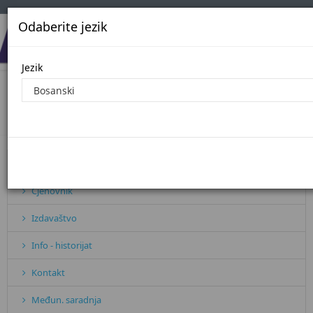
Odaberite jezik
Jezik
Javne nabavke - 2024. godina
Početna
Javne nabavke - 2024. godina
Pretplata
Cjenovnik
Izdavaštvo
Info - historijat
Kontakt
Međun. saradnja