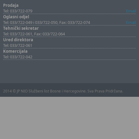
Prodaja
Tel: 033/722-079
Email
Oglasni odjel
Tel: 033/722-049 i 033/722-050, Fax: 033/722-074
Email
Tehnički sekretar
Tel: 033/722-061, Fax: 033/722-064
Ured direktora
Tel: 033/722-061
Komercijala
Tel: 033/722-042
2014 © JP NIO Službeni list Bosne i Hercegovine. Sva Prava Pridržana.