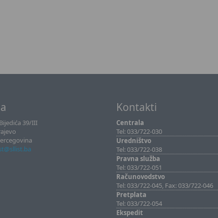
sa
Kontakti
ijedića 39/III
Centrala
rajevo
Tel: 033/722-030
Hercegovina
Uredništvo
ist@sllist.ba
Tel: 033/722-038
Pravna služba
Tel: 033/722-051
Računovodstvo
Tel: 033/722-045, Fax: 033/722-046
Pretplata
Tel: 033/722-054
Ekspedit