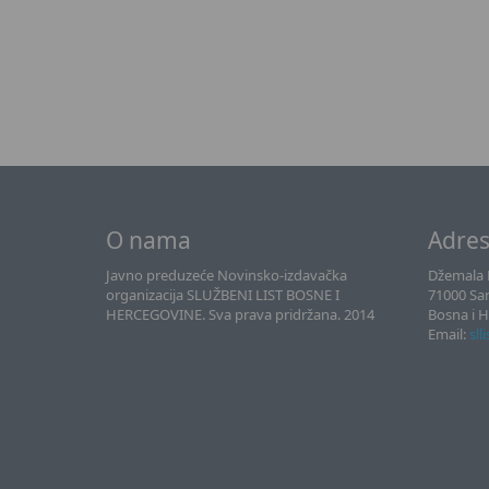
O nama
Adre
Javno preduzeće Novinsko-izdavačka
Džemala B
organizacija SLUŽBENI LIST BOSNE I
71000 Sa
HERCEGOVINE. Sva prava pridržana. 2014
Bosna i 
Email:
sll