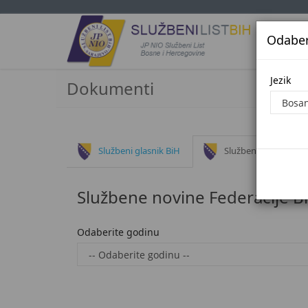
Odaberi
Jezi
Jezik
Dokumenti
Službeni glasnik BiH
Službene novine Fed
Službene novine Federacije B
Odaberite godinu