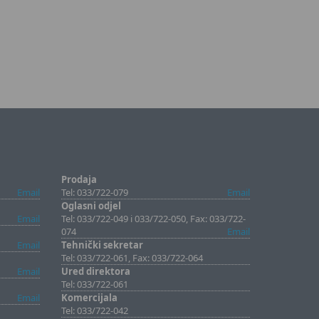
Prodaja
Email
Tel: 033/722-079
Email
Oglasni odjel
Email
Tel: 033/722-049 i 033/722-050, Fax: 033/722-
074
Email
Email
Tehnički sekretar
Tel: 033/722-061, Fax: 033/722-064
Email
Ured direktora
Tel: 033/722-061
Email
Komercijala
Tel: 033/722-042