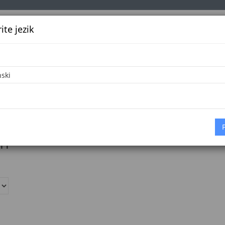
te jezik
k
Službena glasila
Oglašavanje
Pretraga
Vijes
eracije BiH
Službene novine Kantona Sarajevo
Službeni
iH