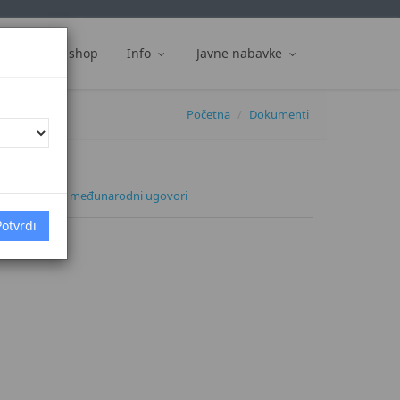
ti
Web shop
Info
Javne nabavke
Početna
Dokumenti
 glasnik BiH - međunarodni ugovori