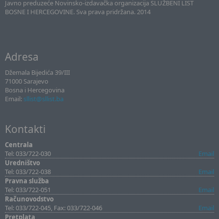
Javno preduzeće Novinsko-izdavačka organizacija SLUŽBENI LIST
BOSNE I HERCEGOVINE. Sva prava pridržana. 2014
Adresa
Džemala Bijedića 39/III
71000 Sarajevo
Bosna i Hercegovina
Email:
sllist@sllist.ba
Kontakti
Centrala
Tel: 033/722-030
Email
Uredništvo
Tel: 033/722-038
Email
Pravna služba
Tel: 033/722-051
Email
Računovodstvo
Tel: 033/722-045, Fax: 033/722-046
Email
Pretplata