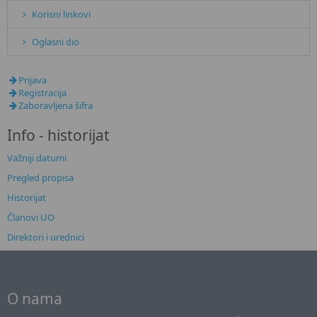
Korisni linkovi
Oglasni dio
Prijava
Registracija
Zaboravljena šifra
Info - historijat
Važniji datumi
Pregled propisa
Historijat
Članovi UO
Direktori i urednici
O nama