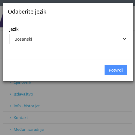
Odaberite jezik
Jezik
Info - historijat
Početna
Info - historijat
Pretplata
Cjenovnik
Izdavaštvo
Info - historijat
Kontakt
Međun. saradnja