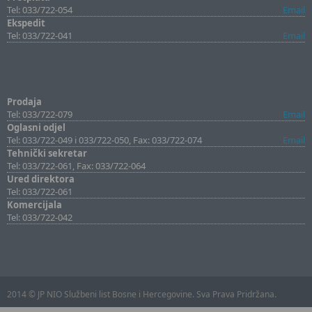
Tel: 033/722-054
Email
Ekspedit
Tel: 033/722-041
Email
Prodaja
Tel: 033/722-079
Email
Oglasni odjel
Tel: 033/722-049 i 033/722-050, Fax: 033/722-074
Email
Tehnički sekretar
Tel: 033/722-061, Fax: 033/722-064
Ured direktora
Tel: 033/722-061
Komercijala
Tel: 033/722-042
2014 © JP NIO Službeni list Bosne i Hercegovine. Sva Prava Pridržana.