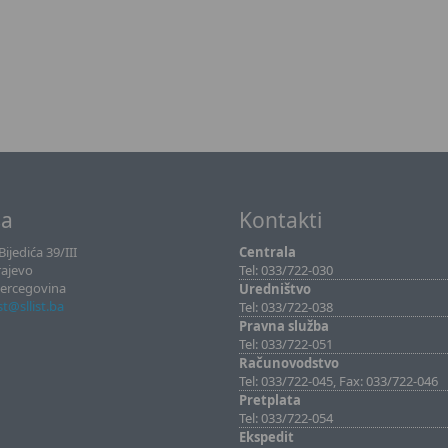
sa
Kontakti
ijedića 39/III
Centrala
rajevo
Tel: 033/722-030
Hercegovina
Uredništvo
ist@sllist.ba
Tel: 033/722-038
Pravna služba
Tel: 033/722-051
Računovodstvo
Tel: 033/722-045, Fax: 033/722-046
Pretplata
Tel: 033/722-054
Ekspedit