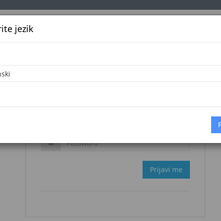
te jezik
k
Službena glasila
Oglašavanje
Pretraga
Vijes
Zaboravljena šifra?
Prijavi me