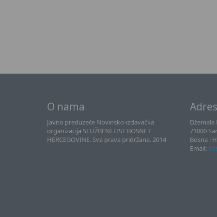
O nama
Adre
Javno preduzeće Novinsko-izdavačka
Džemala B
organizacija SLUŽBENI LIST BOSNE I
71000 Sa
HERCEGOVINE. Sva prava pridržana. 2014
Bosna i 
Email:
sll