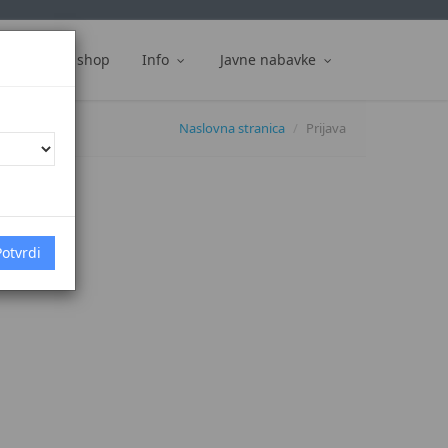
ti
Web shop
Info
Javne nabavke
Naslovna stranica
Prijava