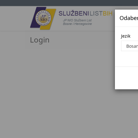
Odaberi
Jezi
Jezik
Login