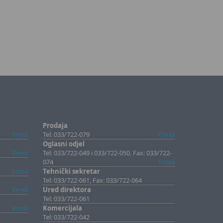
Prodaja
Email
Tel: 033/722-079
Email
Oglasni odjel
Email
Tel: 033/722-049 i 033/722-050, Fax: 033/722-
074
Email
Email
Tehnički sekretar
Tel: 033/722-061, Fax: 033/722-064
Email
Ured direktora
Tel: 033/722-061
Email
Komercijala
Tel: 033/722-042