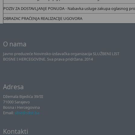
POZIV ZA DOSTAVLJANJE PONUDA - Nabavka usluge zakupa oglasnog pro
OBRAZAC PRAĆENJA REALIZACIJE UGOVORA
O nama
Javno preduzeće Novinsko-izdavačka organizacija SLUŽBENI LIST
BOSNE I HERCEGOVINE. Sva prava pridržana. 2014
Adresa
Džemala Bijedića 39/III
71000 Sarajevo
Bosna i Hercegovina
Email:
sllist@sllist.ba
Kontakti