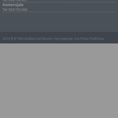
Komercijala
Tel: 033/722-042
2014 © JP NIO Službeni list Bosne i Hercegovine. Sva Prava Pridržana.