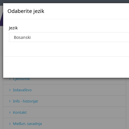
Odaberite jezik
Jezik
Javne nabavke - 2022. godina
Početna
Javne nabavke - 2022. godina
Pretplata
Cjenovnik
Izdavaštvo
Info - historijat
Kontakt
Međun. saradnja