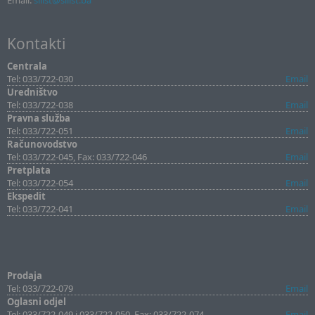
Email:
sllist@sllist.ba
Kontakti
Centrala
Tel: 033/722-030
Email
Uredništvo
Tel: 033/722-038
Email
Pravna služba
Tel: 033/722-051
Email
Računovodstvo
Tel: 033/722-045, Fax: 033/722-046
Email
Pretplata
Tel: 033/722-054
Email
Ekspedit
Tel: 033/722-041
Email
Prodaja
Tel: 033/722-079
Email
Oglasni odjel
Tel: 033/722-049 i 033/722-050, Fax: 033/722-074
Email