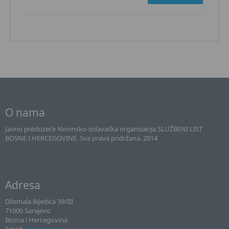
O nama
Javno preduzeće Novinsko-izdavačka organizacija SLUŽBENI LIST
BOSNE I HERCEGOVINE. Sva prava pridržana. 2014
Adresa
Džemala Bijedića 39/III
71000 Sarajevo
Bosna i Hercegovina