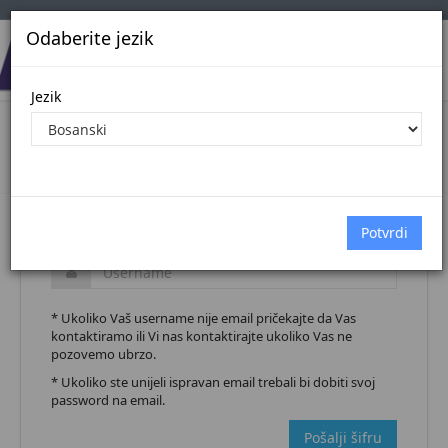
Odaberite jezik
Jezik
Pošalji šifru
Naslovna stranica
Pošalji šifru
* Ukoliko Vaš username nije email pričekajte da Vas
kontaktiramo ili Vi nas kontaktirajte ukoliko Vas ne
pozovemo ubrzo.
* Ukoliko ste unijeli ispravan email trebali bi dobiti svoj
password na email.
Pošalji šifru