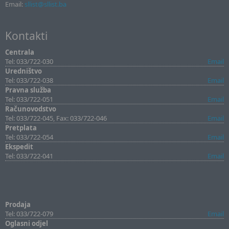
Email:
sllist@sllist.ba
Kontakti
Centrala
Tel: 033/722-030
Email
Uredništvo
Tel: 033/722-038
Email
Pravna služba
Tel: 033/722-051
Email
Računovodstvo
Tel: 033/722-045, Fax: 033/722-046
Email
Pretplata
Tel: 033/722-054
Email
Ekspedit
Tel: 033/722-041
Email
Prodaja
Tel: 033/722-079
Email
Oglasni odjel