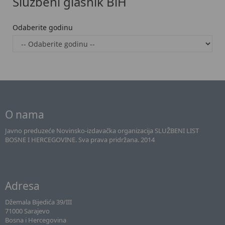
Službeni glasnik BiH
Odaberite godinu
O nama
Javno preduzeće Novinsko-izdavačka organizacija SLUŽBENI LIST
BOSNE I HERCEGOVINE. Sva prava pridržana. 2014
Adresa
Džemala Bijedića 39/III
71000 Sarajevo
Bosna i Hercegovina