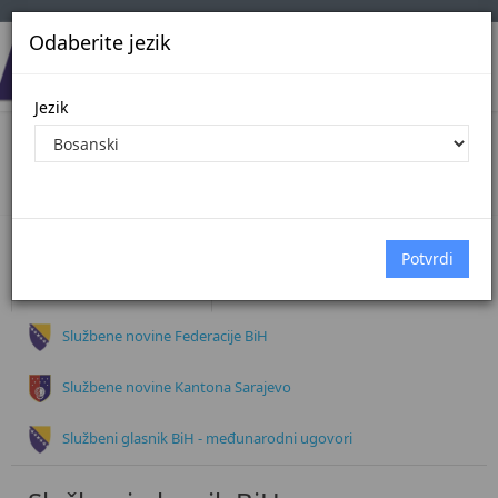
Odaberite jezik
Jezik
Dokumenti
Početna
Dokumenti
Službeni glasnik BiH
Službene novine Federacije BiH
Službene novine Kantona Sarajevo
Službeni glasnik BiH - međunarodni ugovori