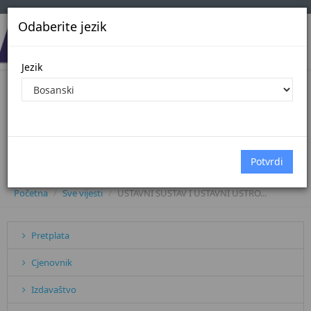
Odaberite jezik
Jezik
USTAVNI SUSTAV I USTAVNI USTROJ
PRAVOSUĐA U BOSNI I
HERCEGOVINI - 4. izmijenjeno i
dopunjeno izdanje
Početna
Sve vijesti
USTAVNI SUSTAV I USTAVNI USTRO...
Pretplata
Cjenovnik
Izdavaštvo