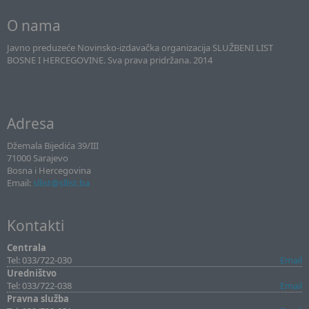
O nama
Javno preduzeće Novinsko-izdavačka organizacija SLUŽBENI LIST
BOSNE I HERCEGOVINE. Sva prava pridržana. 2014
Adresa
Džemala Bijedića 39/III
71000 Sarajevo
Bosna i Hercegovina
Email:
sllist@sllist.ba
Kontakti
Centrala
Tel: 033/722-030
Email
Uredništvo
Tel: 033/722-038
Email
Pravna služba