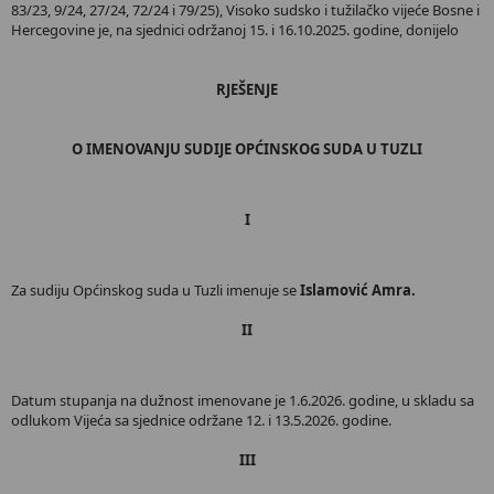
83/23, 9/24, 27/24, 72/24 i 79/25), Visoko sudsko i tužilačko vijeće Bosne i
Hercegovine je, na sjednici održanoj 15. i 16.10.2025. godine, donijelo
RJEŠENЈЕ
O IMENOVANJU SUDIJE OPĆINSKOG SUDA U TUZLI
I
Za sudiju Općinskog suda u Tuzli imenuje se
Islamović Amra.
II
Datum stupanja na dužnost imenovane je 1.6.2026. godine, u skladu sa
odlukom Vijeća sa sjednice održane 12. i 13.5.2026. godine.
III