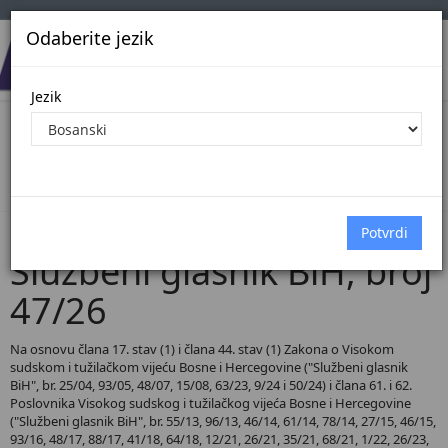
Odaberite jezik
Jezik
Pregled Dokumenata| Broj 47/26
Početna
Dokumenti
Službeni glasnik BiH
Dokumenti pregled
Službeni glasnik BiH, broj
47/26
Na osnovu člana 17. stav (1) i člana 44. stav (1) Zakona o Visokom
sudskom i tužilačkom vijeću Bosne i Hercegovine ("Službeni glasnik
BiH", br. 25/04, 93/05, 48/07, 15/08, 63/23, 9/24 i 50/24) i člana 61. i 62.
Poslovnika Visokog sudskog i tužilačkog vijeća Bosne i Hercegovine
("Službeni glasnik BiH", br. 55/13, 96/13, 46/14, 61/14, 78/14, 27/15, 46/15,
93/16, 48/17, 88/17, 41/18, 64/18, 12/21, 26/21, 35/21, 68/21, 1/22, 26/23,