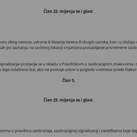
Član 22. mijenja se i glasi:
utu zbog nanosa, odrona ili klizanja terena ili drugih uzroka, kao i u slučaj
ah po saznanju na uočenoj lokaciji organizira postavljanje privremene saobr
signalizacija postavlja se u skladu s Pravilnikom o saobraćajnim znakovima i s
daje ovlašteno lice, ako ne postoje uslovi u pogledu vremena izrade Elabora
Član 5.
Član 25. mijenja se i glasi:
isima o pravilima saobraćaja, saobraćajnoj signalizaciji i naredbama koje daj