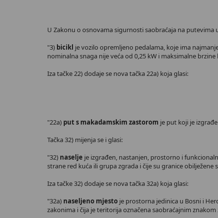
U Zakonu o osnovama sigurnosti saobraćaja na putevima u Bosni
"3)
bicikl
je vozilo opremljeno pedalama, koje ima najmanj
nominalna snaga nije veća od 0,25 kW i maksimalne brzine 
Iza tačke 22) dodaje se nova tačka 22a) koja glasi:
"22a)
put s makadamskim zastorom
je put koji je izgrađ
Tačka 32) mijenja se i glasi:
"32)
naselje
je izgrađen, nastanjen, prostorno i funkcional
strane red kuća ili grupa zgrada i čije su granice obilježene
Iza tačke 32) dodaje se nova tačka 32a) koja glasi:
"32a)
naseljeno mjesto
je prostorna jedinica u Bosni i Her
zakonima i čija je teritorija označena saobraćajnim znakom z