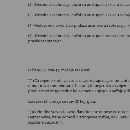
(2) Učesnici u saobraćaju dužni su postupati u skladu sa sa
(3) Učesnici u saobraćaju dužni su postupati u skladu sa sv
(4) Međusobno prvenstvo prolaza učesnika u saobraćaju, koj
(5) Učesnici u saobraćaju dužni su postupati prema znacima
pravila saobraćaja."
U članu 33. stav (1) mijenja se i glasi:
"(1) Za vrijeme kretanja vozila u saobraćaju na javnom pu
omogućava komuniciranje bez angažiranja ruku za vrijeme vo
preduzimati druge radnje koje ometaju njegovu pažnju pril
Iza stava (2) dodaje se stav (3) koji glasi:
"(3) Odredbe stava (1) ovog člana koje se odnose na druge ure
Hercegovine, hitne pomoći i vatrogasne službe, dok upravlj
službene dužnosti.".