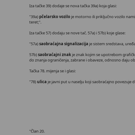
Iza tačke 39) dodaje se nova tačka 39a) koja glasi:
"39a)
pčelarsko vozilo
je motorno ili priključno vozilo nami
teret;".
Iza tačke 57) dodaju se nove tač. 57a) i 57b) koje glase:
"57a)
saobraćajna signalizacija
je sistem sredstava, uređa
57b)
saobraćajni znak
je znak kojim se upotrebom grafičkih 
do znanja ograničenja, zabrane i obaveze, odnosno daju ob
Tačka 78. mijenja se i glasi:
"78)
ulica
je javni put u naselju koji saobraćajno povezuje di
"Član 20.