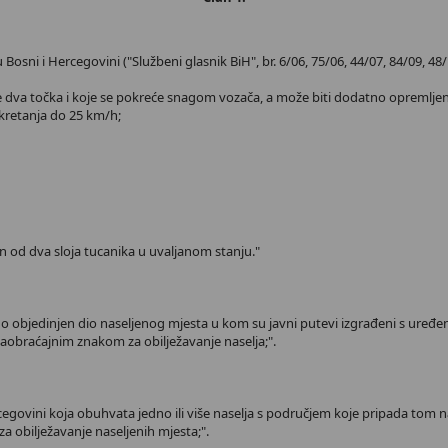
 i Hercegovini ("Službeni glasnik BiH", br. 6/06, 75/06, 44/07, 84/09, 48/10 i
e dva točka i koje se pokreće snagom vozača, a može biti dodatno opremlj
kretanja do 25 km/h;
en od dva sloja tucanika u uvaljanom stanju."
no objedinjen dio naseljenog mjesta u kom su javni putevi izgrađeni s uređe
 saobraćajnim znakom za obilježavanje naselja;".
cegovini koja obuhvata jedno ili više naselja s područjem koje pripada tom na
a obilježavanje naseljenih mjesta;".