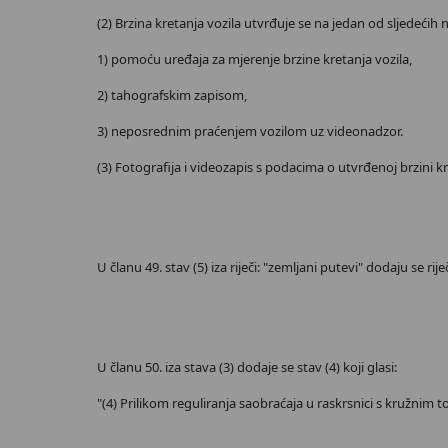
(2) Brzina kretanja vozila utvrđuje se na jedan od sljedećih 
1) pomoću uređaja za mjerenje brzine kretanja vozila,
2) tahografskim zapisom,
3) neposrednim praćenjem vozilom uz videonadzor.
(3) Fotografija i videozapis s podacima o utvrđenoj brzini kr
U članu 49. stav (5) iza riječi: "zemljani putevi" dodaju se r
U članu 50. iza stava (3) dodaje se stav (4) koji glasi:
"(4) Prilikom reguliranja saobraćaja u raskrsnici s kružnim