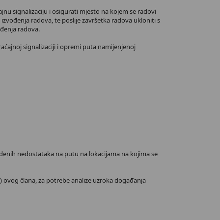
nu signalizaciju i osigurati mjesto na kojem se radovi
izvođenja radova, te poslije završetka radova ukloniti s
ođenja radova.
aćajnoj signalizaciji i opremi puta namijenjenoj
dređenih nedostataka na putu na lokacijama na kojima se
1) ovog člana, za potrebe analize uzroka događanja