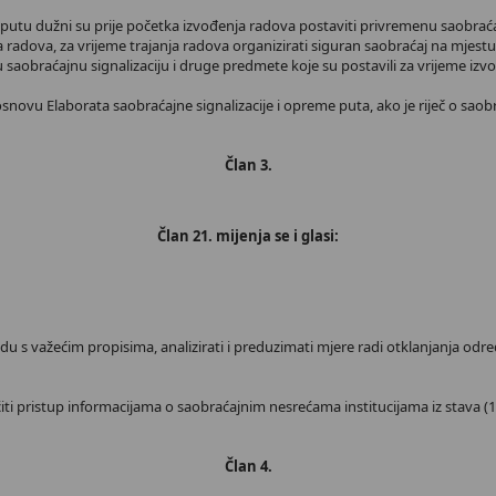
 putu dužni su prije početka izvođenja radova postaviti privremenu saobraćaj
 radova, za vrijeme trajanja radova organizirati siguran saobraćaj na mjestu 
 saobraćajnu signalizaciju i druge predmete koje su postavili za vrijeme izv
osnovu Elaborata saobraćajne signalizacije i opreme puta, ako je riječ o saobr
Član 3.
Član 21. mijenja se i glasi:
ladu s važećim propisima, analizirati i preduzimati mjere radi otklanjanja o
ti pristup informacijama o saobraćajnim nesrećama institucijama iz stava (
Član 4.