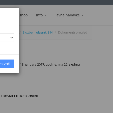
ti
Web shop
Info
Javne nabavke
Dokumenti
Službeni glasnik BiH
Dokumenti pregled
, održanoj 18. januara 2017. godine, i na 26. sjednici
 BOSNI I HERCEGOVINI