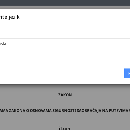
te jezik
k
Službena glasila
Oglašavanje
Pretraga
Vijes
17
Početna
 broj 8/17
mentarna skupština Bosne i Hercegovine, na 41. sjednici Predstavničkog doma
ZAKON
AMA ZAKONA O OSNOVAMA SIGURNOSTI SAOBRAĆAJA NA PUTEVIMA U
Član 1.