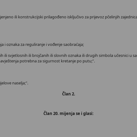
jenjeno ili konstrukcijski prilagođeno isključivo za prijevoz pčelinjih zajedni
ja i oznaka za reguliranje i vođenje saobraćaja;
ili svjetlosnih ili brojčanih ili slovnih oznaka ili drugih simbola učesnici u
avještenja potrebna za sigurnost kretanje po putu;".
jelove naselja;".
Član 2.
Član 20. mijenja se i glasi: