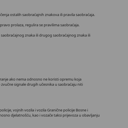
enja ostalih saobraćajnih znakova ili pravila saobraćaja.
avo prolaza, regulira se pravilima saobraćaja.
 saobraćajnog znaka ili drugog saobraćajnog znaka ili
iciranje ako nema odnosno ne koristi opremu koja
zvučne signale drugih učesnika u saobraćaju niti
cije, vojnih vozila i vozila Granične policije Bosne i
osno djelatnošću, kao i vozače taksi prijevoza u obavljanju