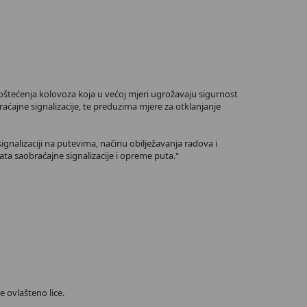
u oštećenja kolovoza koja u većoj mjeri ugrožavaju sigurnost
aćajne signalizacije, te preduzima mjere za otklanjanje
ignalizaciji na putevima, načinu obilježavanja radova i
ta saobraćajne signalizacije i opreme puta."
e ovlašteno lice.