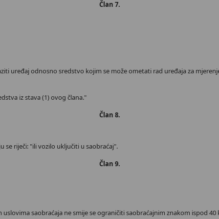
Član 7.
 nalaziti uređaj odnosno sredstvo kojim se može ometati rad uređaja za mjeren
redstva iz stava (1) ovog člana."
Član 8.
se riječi: "ili vozilo uključiti u saobraćaj".
Član 9.
m uslovima saobraćaja ne smije se ograničiti saobraćajnim znakom ispod 40