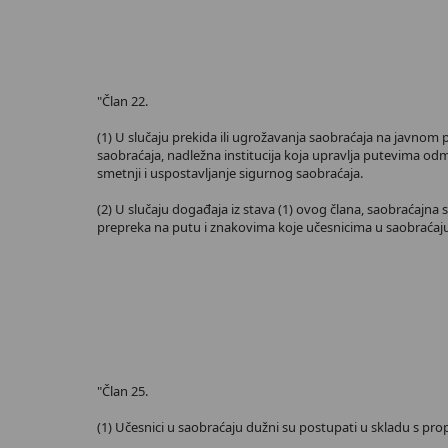
"Član 22.
(1) U slučaju prekida ili ugrožavanja saobraćaja na javnom p
saobraćaja, nadležna institucija koja upravlja putevima odm
smetnji i uspostavljanje sigurnog saobraćaja.
(2) U slučaju događaja iz stava (1) ovog člana, saobraćajna 
prepreka na putu i znakovima koje učesnicima u saobraćaju 
"Član 25.
(1) Učesnici u saobraćaju dužni su postupati u skladu s prop