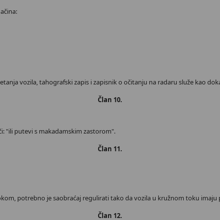
načina:
etanja vozila, tahografski zapis i zapisnik o očitanju na radaru služe kao doka
Član 10.
iječi: "ili putevi s makadamskim zastorom".
Član 11.
 tokom, potrebno je saobraćaj regulirati tako da vozila u kružnom toku imaju
Član 12.