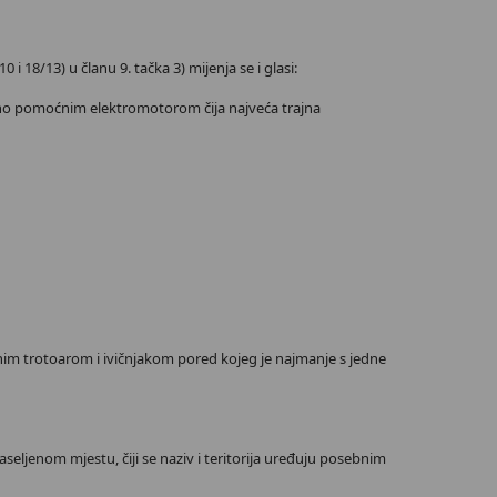
 18/13) u članu 9. tačka 3) mijenja se i glasi:
eno pomoćnim elektromotorom čija najveća trajna
nim trotoarom i ivičnjakom pored kojeg je najmanje s jedne
seljenom mjestu, čiji se naziv i teritorija uređuju posebnim