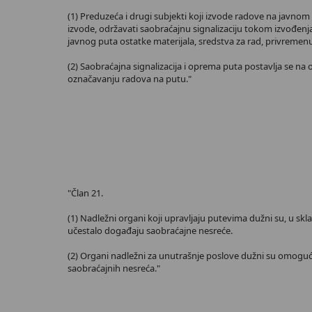
(1) Preduzeća i drugi subjekti koji izvode radove na javnom
izvode, održavati saobraćajnu signalizaciju tokom izvođenja
javnog puta ostatke materijala, sredstva za rad, privremenu
(2) Saobraćajna signalizacija i oprema puta postavlja se na 
označavanju radova na putu."
"Član 21.
(1) Nadležni organi koji upravljaju putevima dužni su, u sk
učestalo događaju saobraćajne nesreće.
(2) Organi nadležni za unutrašnje poslove dužni su omogući
saobraćajnih nesreća."