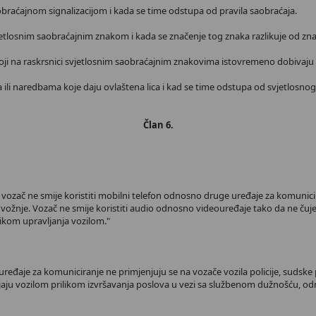
obraćajnom signalizacijom i kada se time odstupa od pravila saobraćaja.
jetlosnim saobraćajnim znakom i kada se značenje tog znaka razlikuje od znač
i na raskrsnici svjetlosnim saobraćajnim znakovima istovremeno dobivaju pr
 ili naredbama koje daju ovlaštena lica i kad se time odstupa od svjetlosnog
Član 6.
tu vozač ne smije koristiti mobilni telefon odnosno druge uređaje za komun
žnje. Vozač ne smije koristiti audio odnosno videouređaje tako da ne čuje 
ikom upravljanja vozilom."
đaje za komuniciranje ne primjenjuju se na vozače vozila policije, sudske poli
aju vozilom prilikom izvršavanja poslova u vezi sa službenom dužnošću, odn