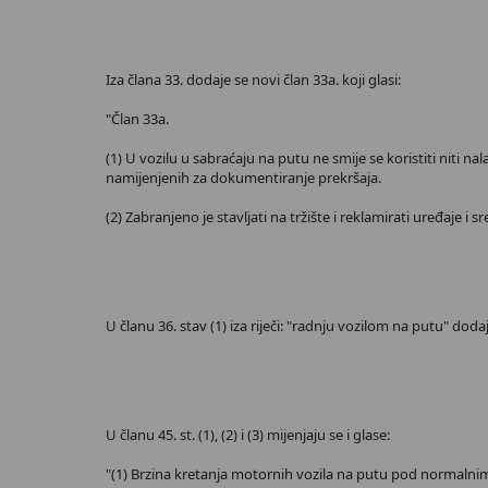
Iza člana 33. dodaje se novi član 33a. koji glasi:
"Član 33a.
(1) U vozilu u sabraćaju na putu ne smije se koristiti niti
namijenjenih za dokumentiranje prekršaja.
(2) Zabranjeno je stavljati na tržište i reklamirati uređaje i s
U članu 36. stav (1) iza riječi: "radnju vozilom na putu" dodaju 
U članu 45. st. (1), (2) i (3) mijenjaju se i glase:
"(1) Brzina kretanja motornih vozila na putu pod normalni