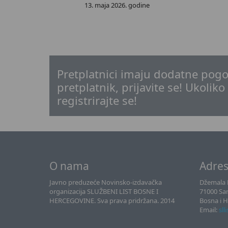
13. maja 2026. godine
Pretplatnici imaju dodatne pogo
pretplatnik, prijavite se! Ukoliko
registrirajte se!
O nama
Adre
Javno preduzeće Novinsko-izdavačka
Džemala B
organizacija SLUŽBENI LIST BOSNE I
71000 Sa
HERCEGOVINE. Sva prava pridržana. 2014
Bosna i 
Email:
sll