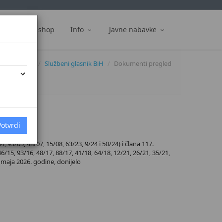
ti
Web shop
Info
Javne nabavke
Dokumenti
Službeni glasnik BiH
Dokumenti pregled
93/05, 48/07, 15/08, 63/23, 9/24 i 50/24) i člana 117.
6/15, 93/16, 48/17, 88/17, 41/18, 64/18, 12/21, 26/21, 35/21,
. maja 2026. godine, donijelo