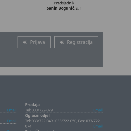
Predsjednik
Sanin Bogunić
, s. r.
Prijava
Registracija
Prodaja
Email
Tel: 033/722-079
Email
Oglasni odjel
Email
Tel: 033/722-049 i 033/722-050, Fax: 033/722-
074
Email