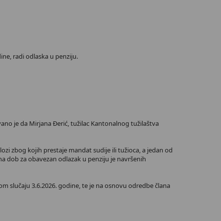
e, radi odlaska u penziju.
ano je da Mirjana Đerić, tužilac Kantonalnog tužilaštva
i zbog kojih prestaje mandat sudije ili tužioca, a jedan od
na dob za obavezan odlazak u penziju je navršenih
m slučaju 3.6.2026. godine, te je na osnovu odredbe člana