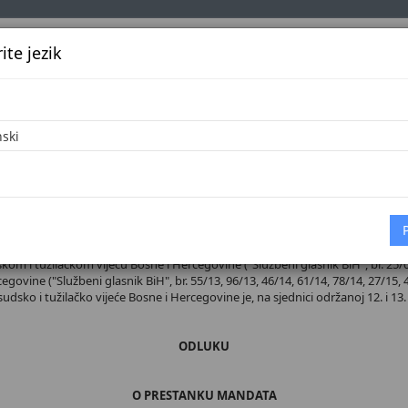
te jezik
k
Službena glasila
Oglašavanje
Pretraga
Vijes
Početna
 broj 47/26
m i tužilačkom vijeću Bosne i Hercegovine ("Službeni glasnik BiH", br. 25/04, 
ovine ("Službeni glasnik BiH", br. 55/13, 96/13, 46/14, 61/14, 78/14, 27/15, 4
 sudsko i tužilačko vijeće Bosne i Hercegovine je, na sjednici održanoj 12. i 13
ODLUKU
O PRESTANKU MANDATA