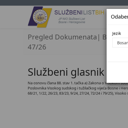
Odaberi
Jezi
Jezik
Pregled Dokumenata| Broj
47/26
Službeni glasnik BiH,
Na osnovu člana 88. stav 1. tačka a) Zakona o Visokom sudsko
Poslovnika Visokog sudskog i tužilačkog vijeća Bosne i Herceg
68/21, 1/22, 26/23, 83/23, 9/24, 27/24, 72/24 i 79/25), Visoko