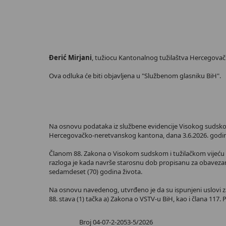
Đerić Mirjani
, tužiocu Kantonalnog tužilaštva Hercegovač
Ova odluka će biti objavljena u "Službenom glasniku BiH".
Na osnovu podataka iz službene evidencije Visokog sudskog i
Hercegovačko-neretvanskog kantona, dana 3.6.2026. godin
Članom 88. Zakona o Visokom sudskom i tužilačkom vijeću Bo
razloga je kada navrše starosnu dob propisanu za obavezan
sedamdeset (70) godina života.
Na osnovu navedenog, utvrđeno je da su ispunjeni uslovi z
88. stava (1) tačka a) Zakona o VSTV-u BiH, kao i člana 117
Broj 04-07-2-2053-5/2026