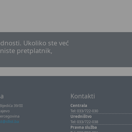
dnosti. Ukoliko ste već
 niste pretplatnik,
sa
Kontakti
ijedića 39/III
Centrala
rajevo
Tel: 033/722-030
Hercegovina
Uredništvo
ist@sllist.ba
Tel: 033/722-038
Pravna služba