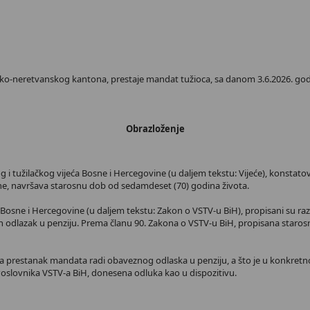
ko-neretvanskog kantona, prestaje mandat tužioca, sa danom 3.6.2026. godin
Obrazloženje
 tužilačkog vijeća Bosne i Hercegovine (u daljem tekstu: Vijeće), konstatov
e, navršava starosnu dob od sedamdeset (70) godina života.
sne i Hercegovine (u daljem tekstu: Zakon o VSTV-u BiH), propisani su razloz
 odlazak u penziju. Prema članu 90. Zakona o VSTV-u BiH, propisana staros
a prestanak mandata radi obaveznog odlaska u penziju, a što je u konkretno
. Poslovnika VSTV-a BiH, donesena odluka kao u dispozitivu.