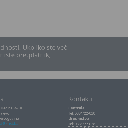
dnosti. Ukoliko ste već
 niste pretplatnik,
sa
Kontakti
ijedića 39/III
Centrala
rajevo
Tel: 033/722-030
Hercegovina
Uredništvo
ist@sllist.ba
Tel: 033/722-038