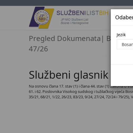
Odaberi
Jezi
Jezik
Pregled Dokumenata| Broj
47/26
Službeni glasnik BiH,
Na osnovu člana 17. stav (1) i člana 44. stav (1) Zakona o Vi
61. i 62. Poslovnika Visokog sudskog i tužilačkog vijeća Bosne
35/21, 68/21, 1/22, 26/23, 83/23, 9/24, 27/24, 72/24 i 79/25),