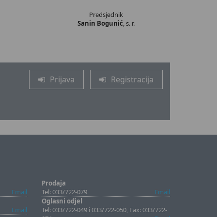
Predsjednik
Sanin Bogunić
, s. r.
Prijava
Registracija
Prodaja
Email
Tel: 033/722-079
Email
Oglasni odjel
Email
Tel: 033/722-049 i 033/722-050, Fax: 033/722-