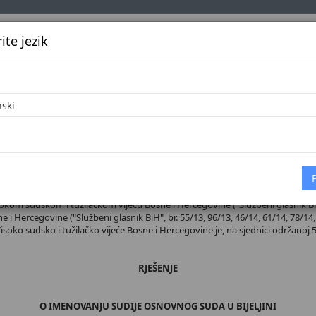
te jezik
k
Službena glasila
Oglašavanje
Pretraga
Vijes
Početna
 broj 47/26
sokom sudskom i tužilačkom vijeću Bosne i Hercegovine ("Službeni glasnik BiH",
 i Hercegovine ("Službeni glasnik BiH", br. 55/13, 96/13, 46/14, 61/14, 78/14, 
 Visoko sudsko i tužilačko vijeće Bosne i Hercegovine je, na sjednici održanoj 5
RJEŠENJE
O IMENOVANJU SUDIJE OSNOVNOG SUDA U BIJELJINI