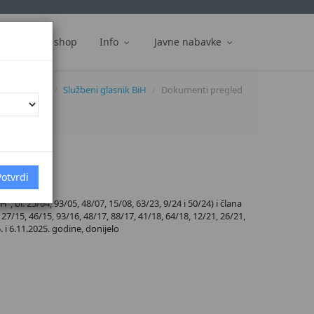
ti
Web shop
Info
Javne nabavke
Dokumenti
Službeni glasnik BiH
Dokumenti pregled
 br. 25/04, 93/05, 48/07, 15/08, 63/23, 9/24 i 50/24) i člana
27/15, 46/15, 93/16, 48/17, 88/17, 41/18, 64/18, 12/21, 26/21,
. i 6.11.2025. godine, donijelo