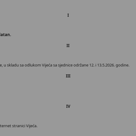
I
latan.
II
u skladu sa odlukom Vijeća sa sjednice održane 12. i 13.5.2026. godine.
III
IV
ernet stranici Vijeća.