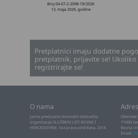
Broj 04-07-2-2098-19/2026
13. maja 2026. godine
Pretplatnici imaju dodatne pogo
pretplatnik, prijavite se! Ukoliko
registrirajte se!
O nama
Adre
Javno preduzeće Novinsko-izdavačka
Džemala B
organizacija SLUŽBENI LIST BOSNE I
71000 Sa
HERCEGOVINE. Sva prava pridržana. 2014
Bosna i 
Email:
sll