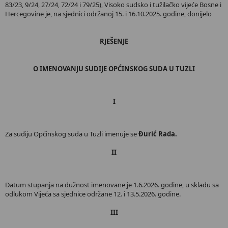
83/23, 9/24, 27/24, 72/24 i 79/25), Visoko sudsko i tužilačko vijeće Bosne i
Hercegovine je, na sjednici održanoj 15. i 16.10.2025. godine, donijelo
RJEŠENJE
O IMENOVANJU SUDIJE OPĆINSKOG SUDA U TUZLI
I
Za sudiju Općinskog suda u Tuzli imenuje se
Đurić Rada.
II
Datum stupanja na dužnost imenovane je 1.6.2026. godine, u skladu sa
odlukom Vijeća sa sjednice održane 12. i 13.5.2026. godine.
III