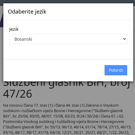
Odaberite jezik
Jezik
Pregled Dokumenata| Broj 47/26
Početna
Dokumenti
Službeni glasnik BiH
Dokumenti pregled
Službeni glasnik BiH, broj
47/26
Na osnovu člana 17. stav (1) i člana 44. stav (1) Zakona o Visokom
sudskom i tužilačkom vijeću Bosne i Hercegovine ("Službeni glasnik
BiH", br. 25/04, 93/05, 48/07, 15/08, 63/23, 9/24 i 50/24) i člana 61. i 62.
Poslovnika Visokog sudskog i tužilačkog vijeća Bosne i Hercegovine
("Službeni glasnik BiH", br. 55/13, 96/13, 46/14, 61/14, 78/14, 27/15, 46/15,
93/16, 48/17, 88/17, 41/18, 64/18, 12/21, 26/21, 35/21, 68/21, 1/22, 26/23,