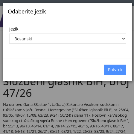
Odaberite jezik
Jezik
Pregled Dokumenata| Broj 47/26
Početna
Dokumenti
Službeni glasnik BiH
Dokumenti pregled
Službeni glasnik BiH, broj
47/26
Na osnovu člana 88. stav 1. tačka a) Zakona o Visokom sudskom i
tužilačkom vijeću Bosne i Hercegovine ("Službeni glasnik BiH", br. 25/04,
93/05, 48/07, 15/08, 63/23, 9/24 i 50/24) i člana 117. Poslovnika Visokog
sudskog i tužilačkog vijeća Bosne i Hercegovine ("Službeni glasnik BiH",
br. 55/13, 96/13, 46/14, 61/14, 78/14, 27/15, 46/15, 93/16, 48/17, 88/17,
41/18, 64/18, 12/21, 26/21, 35/21, 68/21, 1/22, 26/23, 83/23, 9/24, 27/24,