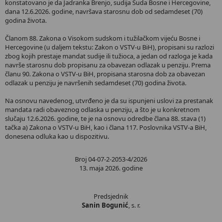
konstatovano je da Jadranka Brenjo, sudija Suda Bosne i Hercegovine,
dana 12.6.2026. godine, navršava starosnu dob od sedamdeset (70)
godina života.
Članom 88. Zakona o Visokom sudskom i tužilačkom vijeću Bosne i
Hercegovine (u daljem tekstu: Zakon o VSTV-u BiH), propisani su razlozi
zbog kojih prestaje mandat sudije ili tužioca, a jedan od razloga je kada
navrše starosnu dob propisanu za obavezan odlazak u penziju. Prema
članu 90. Zakona o VSTV-u BiH, propisana starosna dob za obavezan
odlazak u penziju je navršenih sedamdeset (70) godina života.
Na osnovu navedenog, utvrđeno je da su ispunjeni uslovi za prestanak
mandata radi obaveznog odlaska u penziju, a što je u konkretnom
slučaju 12.6.2026. godine, te je na osnovu odredbe člana 88. stava (1)
tačka a) Zakona o VSTV-u BiH, kao i člana 117. Poslovnika VSTV-a BiH,
donesena odluka kao u dispozitivu.
Broj 04-07-2-2053-4/2026
13. maja 2026. godine
Predsjednik
Sanin Bogunić
, s. r.