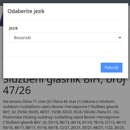
Odaberite jezik
Jezik
Pregled Dokumenata| Broj 47/26
Početna
Dokumenti
Službeni glasnik BiH
Dokumenti pregled
Službeni glasnik BiH, broj
47/26
Na osnovu člana 17. stav (2) i člana 44. stav (1) Zakona o Visokom
sudskom i tužilačkom vijeću Bosne i Hercegovine ("Službeni glasnik
BiH", br. 25/04, 93/05, 48/07, 15/08, 63/23, 9/24 i 50/24) i člana 61. i 62.
Poslovnika Visokog sudskog i tužilačkog vijeća Bosne i Hercegovine
("Službeni glasnik BiH", br. 55/13, 96/13, 46/14, 61/14, 78/14, 27/15, 46/15,
93/16, 48/17, 88/17, 41/18, 64/18, 12/21, 26/21, 35/21, 68/21, 1/22, 26/23,