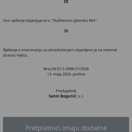
III
Ovo rješenje objavljuje se u "Službenom glasniku BiH".
IV
Rješenje o imenovanju sa obrazloženjem objavljeno je na internet
stranici Vijeća.
Broj 04-07-2-2098-21/2026
13. maja 2026. godine
Predsjednik
Sanin Bogunić
, s. r.
Pretplatnici imaju dodatne