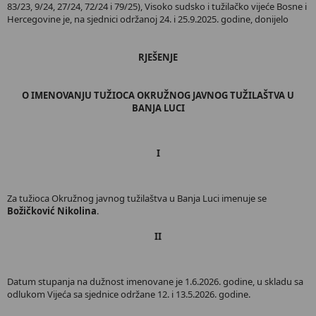
83/23, 9/24, 27/24, 72/24 i 79/25), Visoko sudsko i tužilačko vijeće Bosne i
Hercegovine je, na sjednici održanoj 24. i 25.9.2025. godine, donijelo
RJEŠENJE
O IMENOVANJU TUŽIOCA OKRUŽNOG JAVNOG TUŽILAŠTVA U
BANJA LUCI
I
Za tužioca Okružnog javnog tužilaštva u Banja Luci imenuje se
Božičković Nikolina
.
II
Datum stupanja na dužnost imenovane je 1.6.2026. godine, u skladu sa
odlukom Vijeća sa sjednice održane 12. i 13.5.2026. godine.