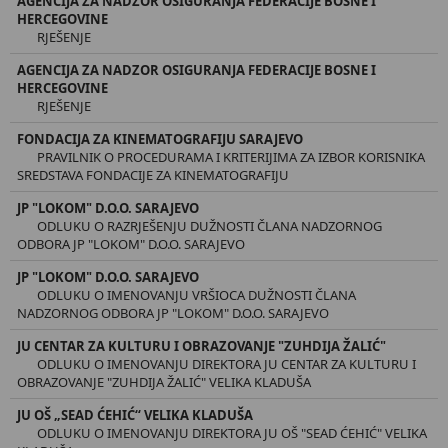
AGENCIJA ZA NADZOR OSIGURANJA FEDERACIJE BOSNE I
HERCEGOVINE
RJEŠENJE
AGENCIJA ZA NADZOR OSIGURANJA FEDERACIJE BOSNE I
HERCEGOVINE
RJEŠENJE
FONDACIJA ZA KINEMATOGRAFIJU SARAJEVO
PRAVILNIK O PROCEDURAMA I KRITERIJIMA ZA IZBOR KORISNIKA
SREDSTAVA FONDACIJE ZA KINEMATOGRAFIJU
JP "LOKOM" D.O.O. SARAJEVO
ODLUKU O RAZRJEŠENJU DUŽNOSTI ČLANA NADZORNOG
ODBORA JP "LOKOM" D.O.O. SARAJEVO
JP "LOKOM" D.O.O. SARAJEVO
ODLUKU O IMENOVANJU VRŠIOCA DUŽNOSTI ČLANA
NADZORNOG ODBORA JP "LOKOM" D.O.O. SARAJEVO
JU CENTAR ZA KULTURU I OBRAZOVANJE "ZUHDIJA ŽALIĆ"
ODLUKU O IMENOVANJU DIREKTORA JU CENTAR ZA KULTURU I
OBRAZOVANJE "ZUHDIJA ŽALIĆ" VELIKA KLADUŠA
JU OŠ „SEAD ĆEHIĆ“ VELIKA KLADUŠA
ODLUKU O IMENOVANJU DIREKTORA JU OŠ "SEAD ĆEHIĆ" VELIKA