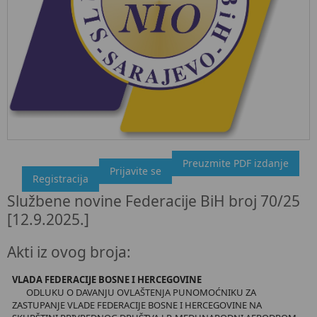
Preuzmite PDF izdanje
"Službeni glasnik BiH", broj 70/25 12.9.2025.
Prijavite se
Registracija
Ovdje možete preuzeti dokument, kao i obaviti kratki uvid u
Službene novine Federacije BiH broj 70/25
sadržaj dokumenta.
[12.9.2025.]
Akti iz ovog broja:
VLADA FEDERACIJE BOSNE I HERCEGOVINE
ODLUKU O DAVANJU OVLAŠTENJA PUNOMOĆNIKU ZA
ZASTUPANJE VLADE FEDERACIJE BOSNE I HERCEGOVINE NA