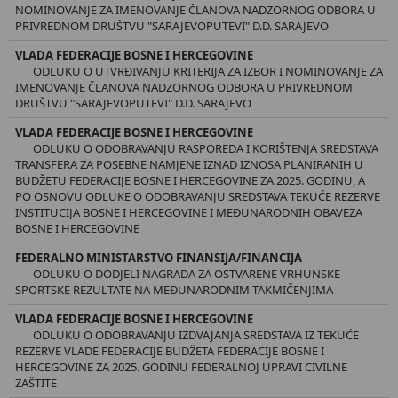
NOMINOVANJE ZA IMENOVANJE ČLANOVA NADZORNOG ODBORA U
PRIVREDNOM DRUŠTVU "SARAJEVOPUTEVI" D.D. SARAJEVO
VLADA FEDERACIJE BOSNE I HERCEGOVINE
ODLUKU O UTVRĐIVANJU KRITERIJA ZA IZBOR I NOMINOVANJE ZA
IMENOVANJE ČLANOVA NADZORNOG ODBORA U PRIVREDNOM
DRUŠTVU "SARAJEVOPUTEVI" D.D. SARAJEVO
VLADA FEDERACIJE BOSNE I HERCEGOVINE
ODLUKU O ODOBRAVANJU RASPOREDA I KORIŠTENJA SREDSTAVA
TRANSFERA ZA POSEBNE NAMJENE IZNAD IZNOSA PLANIRANIH U
BUDŽETU FEDERACIJE BOSNE I HERCEGOVINE ZA 2025. GODINU, A
PO OSNOVU ODLUKE O ODOBRAVANJU SREDSTAVA TEKUĆE REZERVE
INSTITUCIJA BOSNE I HERCEGOVINE I MEĐUNARODNIH OBAVEZA
BOSNE I HERCEGOVINE
FEDERALNO MINISTARSTVO FINANSIJA/FINANCIJA
ODLUKU O DODJELI NAGRADA ZA OSTVARENE VRHUNSKE
SPORTSKE REZULTATE NA MEĐUNARODNIM TAKMIČENJIMA
VLADA FEDERACIJE BOSNE I HERCEGOVINE
ODLUKU O ODOBRAVANJU IZDVAJANJA SREDSTAVA IZ TEKUĆE
REZERVE VLADE FEDERACIJE BUDŽETA FEDERACIJE BOSNE I
HERCEGOVINE ZA 2025. GODINU FEDERALNOJ UPRAVI CIVILNE
ZAŠTITE