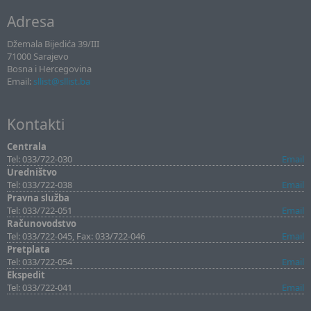
Adresa
Džemala Bijedića 39/III
71000 Sarajevo
Bosna i Hercegovina
Email:
sllist@sllist.ba
Kontakti
Centrala
Tel: 033/722-030
Email
Uredništvo
Tel: 033/722-038
Email
Pravna služba
Tel: 033/722-051
Email
Računovodstvo
Tel: 033/722-045, Fax: 033/722-046
Email
Pretplata
Tel: 033/722-054
Email
Ekspedit
Tel: 033/722-041
Email