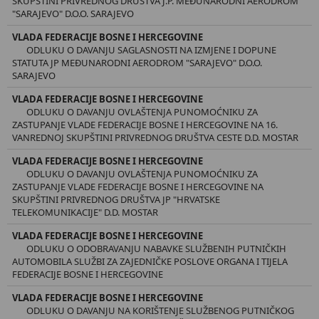
SKUPŠTINI PRIVREDNOG DRUŠTVA J.P. MEĐUNARODNI AERODROM
"SARAJEVO" D.O.O. SARAJEVO
VLADA FEDERACIJE BOSNE I HERCEGOVINE
ODLUKU O DAVANJU SAGLASNOSTI NA IZMJENE I DOPUNE
STATUTA JP MEĐUNARODNI AERODROM "SARAJEVO" D.O.O.
SARAJEVO
VLADA FEDERACIJE BOSNE I HERCEGOVINE
ODLUKU O DAVANJU OVLAŠTENJA PUNOMOĆNIKU ZA
ZASTUPANJE VLADE FEDERACIJE BOSNE I HERCEGOVINE NA 16.
VANREDNOJ SKUPŠTINI PRIVREDNOG DRUŠTVA CESTE D.D. MOSTAR
VLADA FEDERACIJE BOSNE I HERCEGOVINE
ODLUKU O DAVANJU OVLAŠTENJA PUNOMOĆNIKU ZA
ZASTUPANJE VLADE FEDERACIJE BOSNE I HERCEGOVINE NA
SKUPŠTINI PRIVREDNOG DRUŠTVA JP "HRVATSKE
TELEKOMUNIKACIJE" D.D. MOSTAR
VLADA FEDERACIJE BOSNE I HERCEGOVINE
ODLUKU O ODOBRAVANJU NABAVKE SLUŽBENIH PUTNIČKIH
AUTOMOBILA SLUŽBI ZA ZAJEDNIČKE POSLOVE ORGANA I TIJELA
FEDERACIJE BOSNE I HERCEGOVINE
VLADA FEDERACIJE BOSNE I HERCEGOVINE
ODLUKU O DAVANJU NA KORIŠTENJE SLUŽBENOG PUTNIČKOG