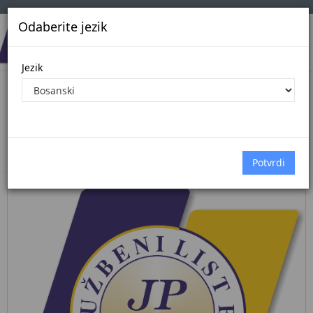
Odaberite jezik
Jezik
Pregled Dokumenata| Broj 70/25
12.9.2025.
Početna
Dokumenti
službene novine federacije bih
Dokumenti pregled