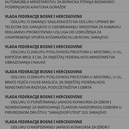
AUTOMOBILA MINISTARSTVU ZA BORAČKA PITANJA BOSANSKO-
PODRINJSKOG KANTONA GORAŽDE
VLADA FEDERACIJE BOSNE I HERCEGOVINE
ODLUKU O DAVANJU SAGLASNOSTI NA ODLUKU UPRAVE BH
TELECOM D.D. SARAJEVO O ODOBRAVANJU SREDSTAVA ZA NABAVKU
REKLAMNO-PROMOTIVNIH USLUGA OD UDRUŽENJA ZA
UNAPREĐENJE SPORTA KOŠARKAŠKI KLUB ROYAL SARAJEVO
VLADA FEDERACIJE BOSNE I HERCEGOVINE
ODLUKU O ZAKUPU POSLOVNOG PROSTORA U MOSTARU, U UL.
KRPIĆEVA BROJ 3 I 3A, ZA SMJEŠTAJ FEDERALNOG MINISTARSTVA
OBRAZOVANJA I NAUKE
VLADA FEDERACIJE BOSNE I HERCEGOVINE
ODLUKU O ZAKUPU POSLOVNOG PROSTORA U MOSTARU, U UL.
BRAĆE FEJIĆA I HUSE MASLIĆA, ZA SMJEŠTAJ FEDERALNOG
MINISTARSTVA RAZVOJA, PODUZETNIŠTVA I OBRTA
VLADA FEDERACIJE BOSNE I HERCEGOVINE
ODLUKU O PONIŠTAVANJU JAVNOG KONKURSA ZA IZBOR I
NOMINOVANJE ZA IMENOVANJE ČLANOVA NADZORNOG ODBORA U
PRIVREDNOM DRUŠTVU "SARAJEVOPUTEVI" D.D. SARAJEVO
VLADA FEDERACIJE BOSNE I HERCEGOVINE
ODLUKU O RASPISIVANJU JAVNOG KONKURSA ZA IZBOR I