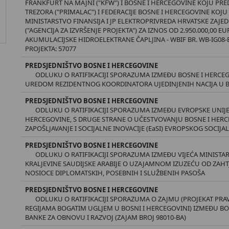
FRANKFURT NA MAJNI ("KFW") I BOSNE I HERCEGOVINE KOJU PRED
TREZORA ("PRIMALAC") I FEDERACIJE BOSNE I HERCEGOVINE KOJ
MINISTARSTVO FINANSIJA I JP ELEKTROPRIVREDA HRVATSKE ZAJE
("AGENCIJA ZA IZVRŠENJE PROJEKTA") ZA IZNOS OD 2.950.000,00
AKUMULACIJSKE HIDROELEKTRANE ČAPLJINA - WBIF BR. WB-IG08-BI
PROJEKTA: 57077
PREDSJEDNIŠTVO BOSNE I HERCEGOVINE
ODLUKU O RATIFIKACIJI SPORAZUMA IZMEĐU BOSNE I HERCEGOV
UREDOM REZIDENTNOG KOORDINATORA UJEDINJENIH NACIJA U B
PREDSJEDNIŠTVO BOSNE I HERCEGOVINE
ODLUKU O RATIFIKACIJI SPORAZUMA IZMEĐU EVROPSKE UNIJE, 
HERCEGOVINE, S DRUGE STRANE O UČESTVOVANJU BOSNE I HER
ZAPOŠLJAVANJE I SOCIJALNE INOVACIJE (EaSI) EVROPSKOG SOCIJ
PREDSJEDNIŠTVO BOSNE I HERCEGOVINE
ODLUKU O RATIFIKACIJI SPORAZUMA IZMEĐU VIJEĆA MINISTAR
KRALJEVINE SAUDIJSKE ARABIJE O UZAJAMNOM IZUZEĆU OD ZAHT
NOSIOCE DIPLOMATSKIH, POSEBNIH I SLUŽBENIH PASOŠA
PREDSJEDNIŠTVO BOSNE I HERCEGOVINE
ODLUKU O RATIFIKACIJI SPORAZUMA O ZAJMU (PROJEKAT PRA
REGIJAMA BOGATIM UGLJEM U BOSNI I HERCEGOVINI) IZMEĐU 
BANKE ZA OBNOVU I RAZVOJ (ZAJAM BROJ 98010-BA)