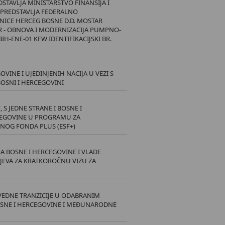
STAVLJA MINISTARSTVO FINANSIJA I
U PREDSTAVLJA FEDERALNO
DNICE HERCEG BOSNE D.D. MOSTAR
 EUR - OBNOVA I MODERNIZACIJA PUMPNO-
H-ENE-01 KFW IDENTIFIKACIJSKI BR.
INE I UJEDINJENIH NACIJA U VEZI S
OSNI I HERCEGOVINI
S JEDNE STRANE I BOSNE I
CEGOVINE U PROGRAMU ZA
ALNOG FONDA PLUS (ESF+)
A BOSNE I HERCEGOVINE I VLADE
JEVA ZA KRATKOROČNU VIZU ZA
VEDNE TRANZICIJE U ODABRANIM
BOSNE I HERCEGOVINE I MEĐUNARODNE