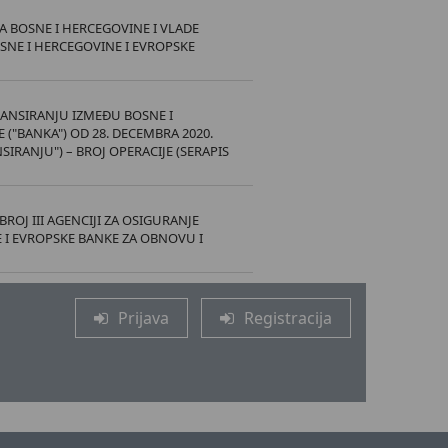
A BOSNE I HERCEGOVINE I VLADE
SNE I HERCEGOVINE I EVROPSKE
NANSIRANJU IZMEĐU BOSNE I
 ("BANKA") OD 28. DECEMBRA 2020.
RANJU") – BROJ OPERACIJE (SERAPIS
ROJ III AGENCIJI ZA OSIGURANJE
 I EVROPSKE BANKE ZA OBNOVU I
Prijava
Registracija