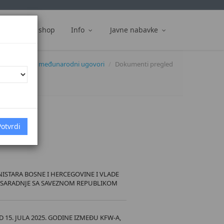
ti
Web shop
Info
Javne nabavke
okumenti
međunarodni ugovori
Dokumenti pregled
6.]
ISTARA BOSNE I HERCEGOVINE I VLADE
E SARADNJE SA SAVEZNOM REPUBLIKOM
 15. JULA 2025. GODINE IZMEĐU KFW-A,