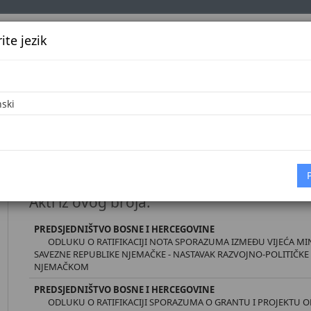
te jezik
k
Službena glasila
Oglašavanje
Pretraga
Vijes
26
Početna
D
Međunarodni ugovori broj 4/26 [25.5.202
Akti iz ovog broja:
PREDSJEDNIŠTVO BOSNE I HERCEGOVINE
ODLUKU O RATIFIKACIJI NOTA SPORAZUMA IZMEĐU VIJEĆA MIN
SAVEZNE REPUBLIKE NJEMAČKE - NASTAVAK RAZVOJNO-POLITIČK
NJEMAČKOM
PREDSJEDNIŠTVO BOSNE I HERCEGOVINE
ODLUKU O RATIFIKACIJI SPORAZUMA O GRANTU I PROJEKTU OD