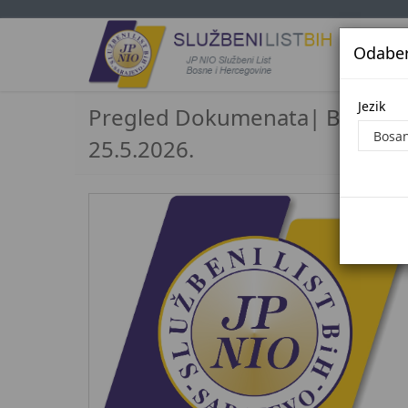
Odaberi
Jezi
Jezik
Pregled Dokumenata| Broj 4/
25.5.2026.