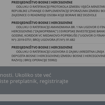
PREDSJEDNIŠTVO BOSNE I HERCEGOVINE
ODLUKU O RATIFIKACIJI PROTOKOLA IZMEĐU VIJEĆA MINISTAR
REPUBLIKE LITVANIJE O IMPLEMENTACIJI SPORAZUMA IZMEĐU BO
ZAJEDNICE O READMISIJI OSOBA KOJE BORAVE BEZ DOZVOLE
PREDSJEDNIŠTVO BOSNE I HERCEGOVINE
ODLUKU O RATIFIKACIJI AMANDMANA BR. 1 NA UGOVOR O FI
HERCEGOVINE ("ZAJMOPRIMAC") I EVROPSKE INVESTICIJSKE BANKE
GODINE, KORIDOR VC MEDAKOVO-POPRIKUŠE ("UGOVOR O FINANSI
Nº): 2019-0751; BROJ UGOVORA (FI Nº): 91.682
PREDSJEDNIŠTVO BOSNE I HERCEGOVINE
ODLUKU O RATIFIKACIJI UGOVORA O ZAJMU (KREDITNA LINIJA B
DEPOZITA BOSNE I HERCEGOVINE) IZMEĐU BOSNE I HERCEGOVINE
RAZVOJ ( BROJ OPERACIJE 55992)
osti. Ukoliko ste već
iste pretplatnik, registrirajte