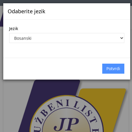
Odaberite jezik
Jezik
Pregled Dokumenata| Broj 95/25
12.12.2025.
Početna
Dokumenti
službene novine federacije bih
Dokumenti pregled