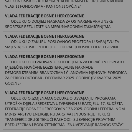
SA EKONOMSKOG KODA "KAPITALNI TRANSFERI DRUGIM NIVOIMA
VLASTI I FONDOVIMA - KANTONI I OPĆINE"
VLADA FEDERACIJE BOSNE I HERCEGOVINE
ODLUKU O DODJELI NAGRADA ZA OSTVARENE VRHUNSKE
SPORTSKE REZULTATE NA MEĐUNARODNIM TAKMIČENJIMA
VLADA FEDERACIJE BOSNE I HERCEGOVINE
ODLUKU O ZAKUPU POSLOVNOG PROSTORA U SARAJEVU ZA
SMJEŠTAJ SUDSKE POLICIJE U FEDERACIJI BOSNE I HERCEGOVINE
VLADA FEDERACIJE BOSNE I HERCEGOVINE
ODLUKU O UTVRĐIVANJU KOEFICIJENTA ZA OBRAČUN I ISPLATU
MJESEČNE NOVČANE EGZISTENCIJALNE NAKNADE
DEMOBILIZIRANIM BRANIOCIMA I ČLANOVIMA NJIHOVIH PORODICA
ZA PERIOD OKTOBAR - DECEMBAR 2025. GODINE (IV KVARTAL 2025.
GODINE)
VLADA FEDERACIJE BOSNE I HERCEGOVINE
ODLUKU O IZMJENAMA ODLUKE O USVAJANJU PROGRAMA
UTROŠKA DIJELA SREDSTAVA UTVRĐENIH U RAZDJELU 17. BUDŽETA
FEDERACIJE BOSNE I HERCEGOVINE ZA 2025. GODINU FEDERALNOM
MINISTARSTVU ENERGIJE RUDARSTVA I INDUSTRIJE "TEKUĆI
TRANSFERI I DRUGI TEKUĆI RASHODI - SUBVENCIJE PRIVATNIM
PREDUZEĆIMA I PODUZETNICIMA - ZA UVEZIVANJE RADNOG STAŽA"