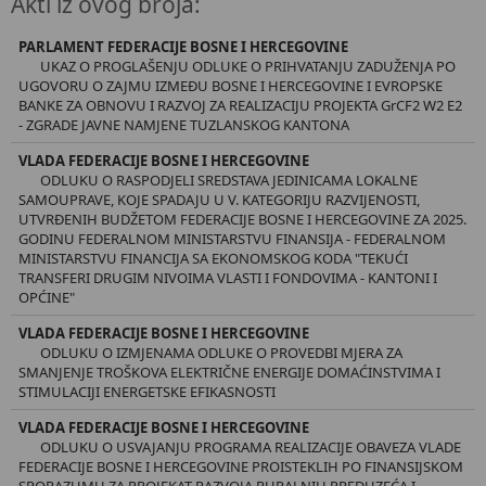
Akti iz ovog broja:
PARLAMENT FEDERACIJE BOSNE I HERCEGOVINE
UKAZ O PROGLAŠENJU ODLUKE O PRIHVATANJU ZADUŽENJA PO
UGOVORU O ZAJMU IZMEĐU BOSNE I HERCEGOVINE I EVROPSKE
BANKE ZA OBNOVU I RAZVOJ ZA REALIZACIJU PROJEKTA GrCF2 W2 E2
- ZGRADE JAVNE NAMJENE TUZLANSKOG KANTONA
VLADA FEDERACIJE BOSNE I HERCEGOVINE
ODLUKU O RASPODJELI SREDSTAVA JEDINICAMA LOKALNE
SAMOUPRAVE, KOJE SPADAJU U V. KATEGORIJU RAZVIJENOSTI,
UTVRĐENIH BUDŽETOM FEDERACIJE BOSNE I HERCEGOVINE ZA 2025.
GODINU FEDERALNOM MINISTARSTVU FINANSIJA - FEDERALNOM
MINISTARSTVU FINANCIJA SA EKONOMSKOG KODA "TEKUĆI
TRANSFERI DRUGIM NIVOIMA VLASTI I FONDOVIMA - KANTONI I
OPĆINE"
VLADA FEDERACIJE BOSNE I HERCEGOVINE
ODLUKU O IZMJENAMA ODLUKE O PROVEDBI MJERA ZA
SMANJENJE TROŠKOVA ELEKTRIČNE ENERGIJE DOMAĆINSTVIMA I
STIMULACIJI ENERGETSKE EFIKASNOSTI
VLADA FEDERACIJE BOSNE I HERCEGOVINE
ODLUKU O USVAJANJU PROGRAMA REALIZACIJE OBAVEZA VLADE
FEDERACIJE BOSNE I HERCEGOVINE PROISTEKLIH PO FINANSIJSKOM
SPORAZUMU ZA PROJEKAT RAZVOJA RURALNIH PREDUZEĆA I