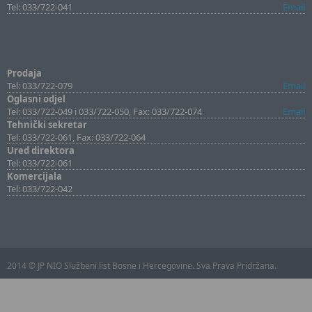
Tel: 033/722-041
Email
Prodaja
Tel: 033/722-079
Email
Oglasni odjel
Tel: 033/722-049 i 033/722-050, Fax: 033/722-074
Email
Tehnički sekretar
Tel: 033/722-061, Fax: 033/722-064
Ured direktora
Tel: 033/722-061
Komercijala
Tel: 033/722-042
2014 © JP NIO Službeni list Bosne i Hercegovine. Sva Prava Pridržana.