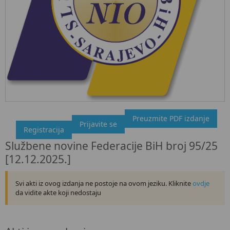
Preuzmite PDF izdanje
"Službeni glasnik BiH", broj 95/25 12.12.2025.
Prijavite se
Registracija
Ovdje možete preuzeti dokument, kao i obaviti kratki uvid u
Službene novine Federacije BiH broj 95/25
sadržaj dokumenta.
[12.12.2025.]
Svi akti iz ovog izdanja ne postoje na ovom jeziku. Kliknite
ovdje
da vidite akte koji nedostaju