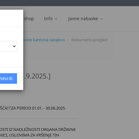
ti
Web shop
Info
Javne nabavke
službene novine kantona sarajevo
Dokumenti pregled
6/25 [11.9.2025.]
A ZA PERIOD 01.01. - 30.06.2025.
OSTI IZ NADLEŽNOSTI ORGANA DRŽAVNE
ICI, USLOVIMA ZA VRŠENJE TIH