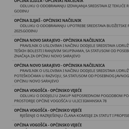
OPĆINA ILIDŽA - OPĆINSKI NAČELNIK
ODLUKU O ODOBRAVANJU IZDVAJANJA SREDSTAVA IZ TEKUĆE RE
GODINU
OPĆINA ILIJAŠ - OPĆINSKI NAČELNIK
ODLUKU O ODOBRAVANJU UPOTREBE SREDSTAVA BUDŽETSKE REZ
2025.GODINU
OPĆINA NOVO SARAJEVO - OPĆINSKA NAČELNICA
PRAVILNIK O USLOVIMA I NAČINU DODJELE SREDSTAVA UDRU
TEŠKIH BOLESTI I RANJIVIM SKUPINAMA, SA STATUSOM OD POSE
ZNAČAJA ZA OPĆINU NOVO SARAJEVO
OPĆINA NOVO SARAJEVO - OPĆINSKA NAČELNICA
PRAVILNIK O USLOVIMA I NAČINU DODJELE SREDSTAVA UDRUŽE
POTEŠKOĆAMA U RAZVOJU, SA STATUSOM OD POSEBNOG JAVNOG 
OPĆINU NOVO SARAJEVO
OPĆINA VOGOŠĆA - OPĆINSKO VIJEĆE
ODLUKU O DODJELI U ZAKUP NEPOSREDNOM POGODBOM PO
PROSTORIJE OPĆINE VOGOŠĆA U ULICI IGMANSKA 78
OPĆINA VOGOŠĆA - OPĆINSKO VIJEĆE
RJEŠENJE O RAZRJEŠENJU ČLANA KOMISIJE ZA STATUT I PROPIS
OPĆINA VOGOŠĆA - OPĆINSKO VIJEĆE