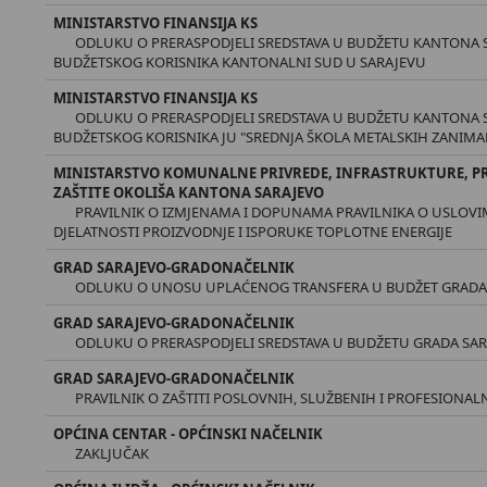
MINISTARSTVO FINANSIJA KS
ODLUKU O PRERASPODJELI SREDSTAVA U BUDŽETU KANTONA S
BUDŽETSKOG KORISNIKA KANTONALNI SUD U SARAJEVU
MINISTARSTVO FINANSIJA KS
ODLUKU O PRERASPODJELI SREDSTAVA U BUDŽETU KANTONA S
BUDŽETSKOG KORISNIKA JU "SREDNJA ŠKOLA METALSKIH ZANIMA
MINISTARSTVO KOMUNALNE PRIVREDE, INFRASTRUKTURE, P
ZAŠTITE OKOLIŠA KANTONA SARAJEVO
PRAVILNIK O IZMJENAMA I DOPUNAMA PRAVILNIKA O USLOVI
DJELATNOSTI PROIZVODNJE I ISPORUKE TOPLOTNE ENERGIJE
GRAD SARAJEVO-GRADONAČELNIK
ODLUKU O UNOSU UPLAĆENOG TRANSFERA U BUDŽET GRADA S
GRAD SARAJEVO-GRADONAČELNIK
ODLUKU O PRERASPODJELI SREDSTAVA U BUDŽETU GRADA SARA
GRAD SARAJEVO-GRADONAČELNIK
PRAVILNIK O ZAŠTITI POSLOVNIH, SLUŽBENIH I PROFESIONA
OPĆINA CENTAR - OPĆINSKI NAČELNIK
ZAKLJUČAK