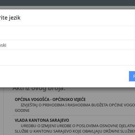
te jezik
k
Službena glasila
Oglašavanje
Pretraga
Vijes
Početna
Dokumenti
Službene novine Kantona Sarajevo broj 3
Akti iz ovog broja:
OPĆINA VOGOŠĆA - OPĆINSKO VIJEĆE
IZVJEŠTAJ O PRIHODIMA I RASHODIMA BUDŽETA OPĆINE VOGOŠĆ
GODINE
VLADA KANTONA SARAJEVO
UREDBU O IZMJENI UREDBE O POSLOVIMA OSNOVNE DJELATN
SLUŽBE U KANTONU SARAJEVO KOJE OBAVLJAJU DRŽAVNI SLUŽBEN