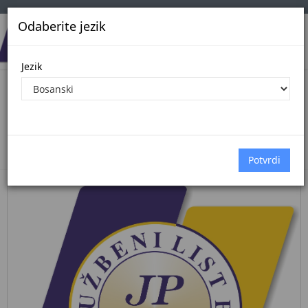
Odaberite jezik
Jezik
Pregled Dokumenata| Broj 36/03
29.7.2003.
Početna
Dokumenti
službene novine federacije bih
Dokumenti pregled