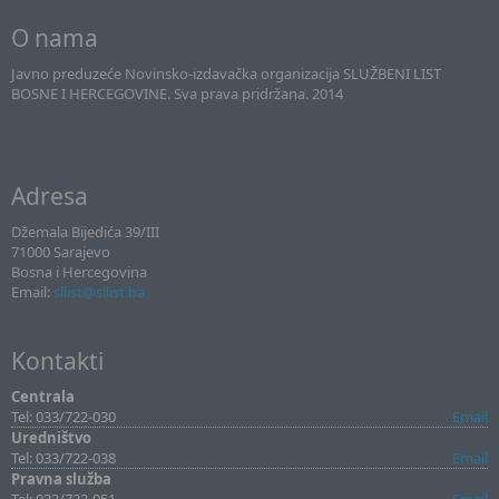
O nama
Javno preduzeće Novinsko-izdavačka organizacija SLUŽBENI LIST
BOSNE I HERCEGOVINE. Sva prava pridržana. 2014
Adresa
Džemala Bijedića 39/III
71000 Sarajevo
Bosna i Hercegovina
Email:
sllist@sllist.ba
Kontakti
Centrala
Tel: 033/722-030
Email
Uredništvo
Tel: 033/722-038
Email
Pravna služba
Tel: 033/722-051
Email