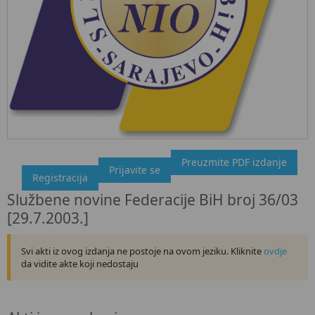
Preuzmite PDF izdanje
"Službeni glasnik BiH", broj 36/03 29.7.2003.
Prijavite se
Registracija
Ovdje možete preuzeti dokument, kao i obaviti kratki uvid u
Službene novine Federacije BiH broj 36/03
sadržaj dokumenta.
[29.7.2003.]
Svi akti iz ovog izdanja ne postoje na ovom jeziku. Kliknite
ovdje
da vidite akte koji nedostaju