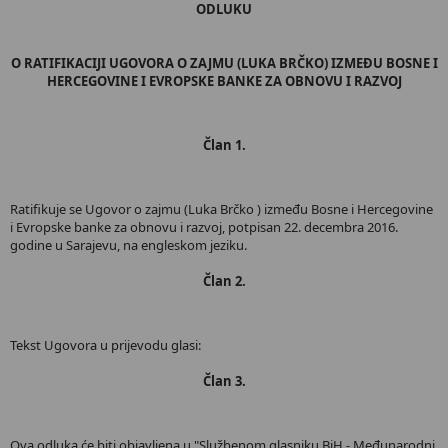
ODLUKU
O RATIFIKACIJI UGOVORA O ZAJMU (LUKA BRČKO) IZMEĐU BOSNE I
HERCEGOVINE I EVROPSKE BANKE ZA OBNOVU I RAZVOJ
Član 1.
Ratifikuje se Ugovor o zajmu (Luka Brčko ) između Bosne i Hercegovine
i Evropske banke za obnovu i razvoj, potpisan 22. decembra 2016.
godine u Sarajevu, na engleskom jeziku.
Član 2.
Tekst Ugovora u prijevodu glasi:
Član 3.
Ova odluka će biti objavljena u "Službenom glasniku BiH - Međunarodni