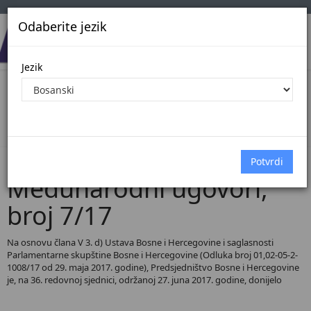
Odaberite jezik
Jezik
Pregled Dokumenata| Broj 7/17
Početna
Dokumenti
Međunarodni ugovori
Dokumenti pregled
Međunarodni ugovori,
broj 7/17
Na osnovu člana V 3. d) Ustava Bosne i Hercegovine i saglasnosti
Parlamentarne skupštine Bosne i Hercegovine (Odluka broj 01,02-05-2-
1008/17 od 29. maja 2017. godine), Predsjedništvo Bosne i Hercegovine
je, na 36. redovnoj sjednici, održanoj 27. juna 2017. godine, donijelo