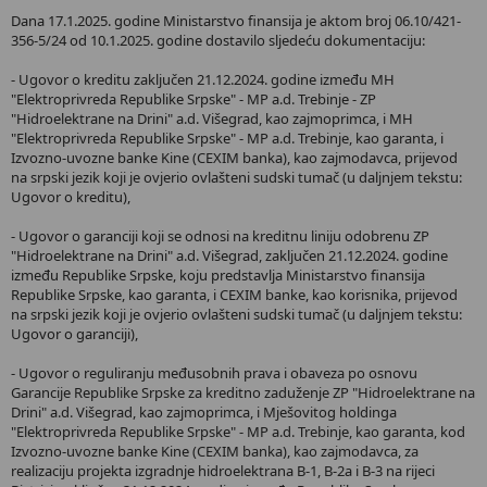
Dana 17.1.2025. godine Ministarstvo finansija je aktom broj 06.10/421-
356-5/24 od 10.1.2025. godine dostavilo sljedeću dokumentaciju:
- Ugovor o kreditu zaključen 21.12.2024. godine između MH
"Elektroprivreda Republike Srpske" - MP a.d. Trebinje - ZP
"Hidroelektrane na Drini" a.d. Višegrad, kao zajmoprimca, i MH
"Elektroprivreda Republike Srpske" - MP a.d. Trebinje, kao garanta, i
Izvozno-uvozne banke Kine (CEXIM banka), kao zajmodavca, prijevod
na srpski jezik koji je ovjerio ovlašteni sudski tumač (u daljnjem tekstu:
Ugovor o kreditu),
- Ugovor o garanciji koji se odnosi na kreditnu liniju odobrenu ZP
"Hidroelektrane na Drini" a.d. Višegrad, zaključen 21.12.2024. godine
između Republike Srpske, koju predstavlja Ministarstvo finansija
Republike Srpske, kao garanta, i CEXIM banke, kao korisnika, prijevod
na srpski jezik koji je ovjerio ovlašteni sudski tumač (u daljnjem tekstu:
Ugovor o garanciji),
- Ugovor o reguliranju međusobnih prava i obaveza po osnovu
Garancije Republike Srpske za kreditno zaduženje ZP "Hidroelektrane na
Drini" a.d. Višegrad, kao zajmoprimca, i Mješovitog holdinga
"Elektroprivreda Republike Srpske" - MP a.d. Trebinje, kao garanta, kod
Izvozno-uvozne banke Kine (CEXIM banka), kao zajmodavca, za
realizaciju projekta izgradnje hidroelektrana B-1, B-2a i B-3 na rijeci