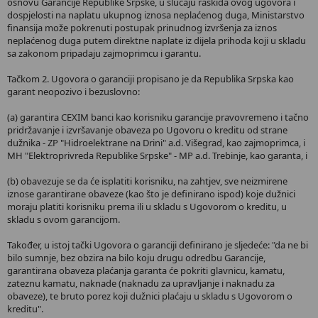
osnovu Garancije Republike Srpske, u slučaju raskida ovog ugovora i
dospjelosti na naplatu ukupnog iznosa neplaćenog duga, Ministarstvo
finansija može pokrenuti postupak prinudnog izvršenja za iznos
neplaćenog duga putem direktne naplate iz dijela prihoda koji u skladu
sa zakonom pripadaju zajmoprimcu i garantu.
Tačkom 2. Ugovora o garanciji propisano je da Republika Srpska kao
garant neopozivo i bezuslovno:
(a) garantira CEXIM banci kao korisniku garancije pravovremeno i tačno
pridržavanje i izvršavanje obaveza po Ugovoru o kreditu od strane
dužnika - ZP "Hidroelektrane na Drini" a.d. Višegrad, kao zajmoprimca, i
MH "Elektroprivreda Republike Srpske" - MP a.d. Trebinje, kao garanta, i
(b) obavezuje se da će isplatiti korisniku, na zahtjev, sve neizmirene
iznose garantirane obaveze (kao što je definirano ispod) koje dužnici
moraju platiti korisniku prema ili u skladu s Ugovorom o kreditu, u
skladu s ovom garancijom.
Također, u istoj tački Ugovora o garanciji definirano je sljedeće: "da ne bi
bilo sumnje, bez obzira na bilo koju drugu odredbu Garancije,
garantirana obaveza plaćanja garanta će pokriti glavnicu, kamatu,
zateznu kamatu, naknade (naknadu za upravljanje i naknadu za
obaveze), te bruto porez koji dužnici plaćaju u skladu s Ugovorom o
kreditu".