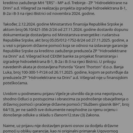
kreditno zaduženje MH "ERS" - MP a.d. Trebinje - ZP "Hidroelektrane na
Drini" a.d. Višegrad za realizaciju projekta izgradnje hidroelektrana B-1,
B-2a i B-3 na rijeci Bistrici od novembra 2024. godine.
Također, 2.12.2024. godine Ministarstvo finansija Republike Srpske je
aktom broj 06.10/421-356-2/24 od 27.11.2024. godine dostavilo dopunu
dokumentacije dostavljenu od Ministarstva energetike i rudarstva
Republike Srpske, akt broj 05.05/012-1752-8/24 od 27.11.2025. godine, a
u vezi s prijavom državne pomoći koja se odnosi na izdavanje garancije
Republike Srpske za kreditno zaduženje preduzeća ZP "Hidroelektrane
na Drini" a.d. Višegrad kod CEXIM banke za projekat finansiranja i
izgradnje hidroelektrana B-1, B-2a i B-3 na rijeci Bistrici. U prilogu
navedenih akata je dostavljena Potvrda "Grant Thorton" d.o.o. Banja
Luka, broj 100-300-1-P/24 od 26.11.2025. godine, kojom se potvrđuje da
preduzeće ZP "Hidroelektrane na Drini" a.d. Višegrad nije u finansijskim
poteškoćama.
Uvidom u podnesenu prijavu Vijeće je utvrdilo da je ona nepotpuna,
shodno Odluci o postupcima i obrascima za podnošenje obavještenja o
državnoj pomoći i praćenje državne pomoći ("Službeni glasnik BiH", broj
64/13), jer ne sadrži sve dokumente neophodne za njenu ocjenu i
donošenje odluke u skladu s članom12.stav (3) Zakona.
Naime, uz prijavu nije dostavljen pravni osnov za dodjelu državne
pomoći u obliku garancije, kao ni originalni primjerak Ugovornog