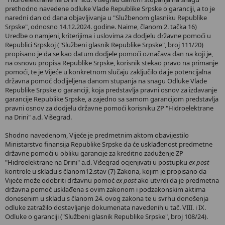
prethodno navedene odluke Vlade Republike Srpske o garanciji, a to je
naredni dan od dana objavljivanja u "Službenom glasniku Republike
Srpske", odnosno 14.12.2024. godine. Naime, članom 2. tačka 16)
Uredbe o namjeni, kriterijima i uslovima za dodjelu državne pomoći u
Republici Srpskoj ("Službeni glasnik Republike Srpske", broj 111/20)
propisano je da se kao datum dodjele pomoći označava dan na koji je,
na osnovu propisa Republike Srpske, korisnik stekao pravo na primanje
pomoći, te je Vijeće u konkretnom slučaju zaključilo da je potencijalna
državna pomoć dodijeljena danom stupanja na snagu Odluke Vlade
Republike Srpske o garanciji, koja predstavlja pravni osnov za izdavanje
garancije Republike Srpske, a zajedno sa samom garancijom predstavlja
pravni osnov za dodjelu državne pomoći korisniku ZP "Hidroelektrane
na Drini" a.d. Višegrad.
Shodno navedenom, Vijeće je predmetnim aktom obavijestilo
Ministarstvo finansija Republike Srpske da će usklađenost predmetne
državne pomoći u obliku garancije za kreditno zaduženje ZP
"Hidroelektrane na Drini" a.d. Višegrad ocjenjivati u postupku
ex post
kontrole u skladu s članom12.stav (7) Zakona, kojim je propisano da
Vijeće može odobriti državnu pomoć
ex post
ako utvrdi da je predmetna
državna pomoć usklađena s ovim zakonom i podzakonskim aktima
donesenim u skladu s članom 24. ovog zakona te u svrhu donošenja
odluke zatražilo dostavljanje dokumenata navedenih u tač. VIII. i IX.
Odluke o garanciji ("Službeni glasnik Republike Srpske", broj 108/24).