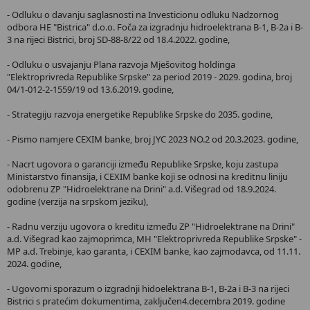
- Odluku o davanju saglasnosti na Investicionu odluku Nadzornog
odbora HE "Bistrica" d.o.o. Foča za izgradnju hidroelektrana B-1, B-2a i B-
3 na rijeci Bistrici, broj SD-88-8/22 od 18.4.2022. godine,
- Odluku o usvajanju Plana razvoja Mješovitog holdinga
"Elektroprivreda Republike Srpske" za period 2019 - 2029. godina, broj
04/1-012-2-1559/19 od 13.6.2019. godine,
- Strategiju razvoja energetike Republike Srpske do 2035. godine,
- Pismo namjere CEXIM banke, broj JYC 2023 NO.2 od 20.3.2023. godine,
- Nacrt ugovora o garanciji između Republike Srpske, koju zastupa
Ministarstvo finansija, i CEXIM banke koji se odnosi na kreditnu liniju
odobrenu ZP "Hidroelektrane na Drini" a.d. Višegrad od 18.9.2024.
godine (verzija na srpskom jeziku),
- Radnu verziju ugovora o kreditu između ZP "Hidroelektrane na Drini"
a.d. Višegrad kao zajmoprimca, MH "Elektroprivreda Republike Srpske" -
MP a.d. Trebinje, kao garanta, i CEXIM banke, kao zajmodavca, od 11.11.
2024. godine,
- Ugovorni sporazum o izgradnji hidoelektrana B-1, B-2a i B-3 na rijeci
Bistrici s pratećim dokumentima, zaključen4.decembra 2019. godine