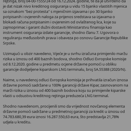
rejtinga, broj 04-00-1555/24 od 16.12.2024. godine, te da je utvrđeno da
je dat nizak nivo kreditnog osiguranja u vidu 15 bjanko vlastitih mjenica
sa oznakom "bez protesta" s mjeničnim izjavama i po 30 bjanko
potpisanih i ovjerenih naloga za prijenos sredstava sa izjavama o
blokadi računa potpisanim i ovjerenim od ovlaštenog lica, koje su
zajmoprimac i garant dužni dostaviti Ministarstvu finansija kao
instrument osiguranja izdate garancije, shodno članu 7. Ugovora o
reguliranju međusobnih prava i obaveza po osnovu Garancije Republike
Srpske.
Uzimajući u obzir navedeno, Vijeće je u svrhu izračuna primijenilo maržu
rizika u iznosu od 400 baznih bodova, shodno Odluci Evropske komisije
od 8.12.2020. godine u predmetu ocjene državne pomoći u obliku
garancije dodijeljene kiparskom LNG terminalu, broj SA.55388 (2020/N).
Naime, u navedenoj odluci Evropska komisija je prihvatila izračun iznosa
državne pomoći sadržane u 100% garanciji države Kipar, zasnovanom na
marži rizika u iznosu od 400 baznih bodova koju su primijenile kiparske
vlasti u odsustvu kreditnog rejtinga preduzeća LNG terminal.
Shodno navedenom, procijenili smo da vrijednost novčanog elementa
državne pomoći sadržane u predmetnoj garanciji za kredit u iznosu od
74.783.680,39 eura iznosi 16.287.550,63 eura, što predstavlja 21,78%
udjela u kreditu.