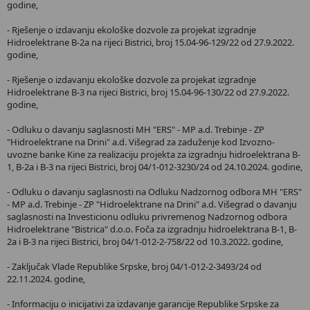
godine,
- Rješenje o izdavanju ekološke dozvole za projekat izgradnje
Hidroelektrane B-2a na rijeci Bistrici, broj 15.04-96-129/22 od 27.9.2022.
godine,
- Rješenje o izdavanju ekološke dozvole za projekat izgradnje
Hidroelektrane B-3 na rijeci Bistrici, broj 15.04-96-130/22 od 27.9.2022.
godine,
- Odluku o davanju saglasnosti MH "ERS" - MP a.d. Trebinje - ZP
"Hidroelektrane na Drini" a.d. Višegrad za zaduženje kod Izvozno-
uvozne banke Kine za realizaciju projekta za izgradnju hidroelektrana B-
1, B-2a i B-3 na rijeci Bistrici, broj 04/1-012-3230/24 od 24.10.2024. godine,
- Odluku o davanju saglasnosti na Odluku Nadzornog odbora MH "ERS"
- MP a.d. Trebinje - ZP "Hidroelektrane na Drini" a.d. Višegrad o davanju
saglasnosti na Investicionu odluku privremenog Nadzornog odbora
Hidroelektrane "Bistrica" d.o.o. Foča za izgradnju hidroelektrana B-1, B-
2a i B-3 na rijeci Bistrici, broj 04/1-012-2-758/22 od 10.3.2022. godine,
- Zaključak Vlade Republike Srpske, broj 04/1-012-2-3493/24 od
22.11.2024. godine,
- Informaciju o inicijativi za izdavanje garancije Republike Srpske za