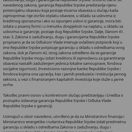
navedenog zakona, garancija Republike Srpske predstavlja njenu
potencijalnu obavezu koja postaje stvarna obaveza u slučaju kada
zajmoprimac nije izvršio otplatu obaveze, u skladu sa uslovima iz
kreditnog sporazuma i ako su ispunjeni uslovi iz garancije, mora biti
izdata u pisanoj formi i u trenutku dospjelosti na naplatu, u skladu sa
uslovima iz garancije, postaje dug Republike Srpske. Dalje, članom 41.
stav 3. Zakona o zaduživanju, dugu i garancijama Republike Srpske
propisano je da se Odlukom Vlade imenuje ovlašteni potpisnik koji u
ime Republike Srpske potpisuje garanciju u skladu s odredbama ovog
zakona, dok je članom 42. istog zakona određeno da se garancije
Republike Srpske mogu izdati kreditoru ili zajmodavcu za garantiranje
obaveza nastalih zaduženjem jedinica lokalne samouprave, fondova
socijalne sigurnosti, Investiciono-razvojne banke Republike Srpske i
fondova kojima ona upravlja, kao i javnih preduzeća i institucija javnog
sektora, u vezi s finansiranjem kapitalnih investicija koje služe u javne
svrhe.
Također, pravni osnov u konkretnom slučaju predstavljaju i Uredba o
postupku izdavanja garancija Republike Srpske i Odluka Vlade
Republike Srpske o garanciji.
Uzimajući u obzir navedeno, utvrđeno je da su Ministarstvo finansija i
Ministarstvo energetike i rudarstva Republike Srpske izdali predmetnu
garanciju u skladu s odredbama Zakona o zaduživanju, dugu i