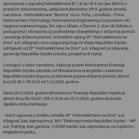
sporazuma o izgradnji hidoelektrana B-1, B-2a i B-3 na rijeci Bistrici s
pratećim dokumentima, zaključen4.decembra 2019. godine između
naručioca - Hidroelektrane "Bistrica" d.o.o. Foča, i izvođača - China
National Aero-Technology International Engineering Corporation niti
njegova ovjerena kopija, što nije u skladu s članom 2. stav (4) Odluke o
postupcima i obrascima za podnošenje obavještenja o državnoj pomoći
i praćenje državne pomoći, te kreditni rejting ZP "Hidroelektrane na
Drini" a.d. Višegrad i nivo osiguranja koje će Vlada Republike Srpske
zahtijevati od ZP "Hidroelektrane na Drini" a.d. Višegrad za izdavanje
garancije Republike Srpske (visoka, prosječna ili niska).
Uzimajući u obzir navedeno, Vijeće je putem Ministarstva finansija
Republike Srpske zatražilo od Ministarstva energetike i rudarstva
Republike Srpske dopunu predmetne prijave državne pomoći aktom
broj 03-26-1-70-3/24 od 5.12.2024. godine.
Dana 24.12.2024. godine Ministarstvo finansija Republike Srpske je
aktom broj 06.10/421-356-2-3/24 od 23.12.2024. godine dostavilo
sljedeću dokumentaciju:
- Nacrt ugovora o kreditu između ZP "Hidroelektrane na Drini" a.d.
Višegrad, kao zajmoprimca, MH "Elektroprivreda Republike Srpske" - MP
a.d. Trebinje, kao garanta, i CEXIM banke, kao zajmodavca, na srpskom i
engleskom jeziku,