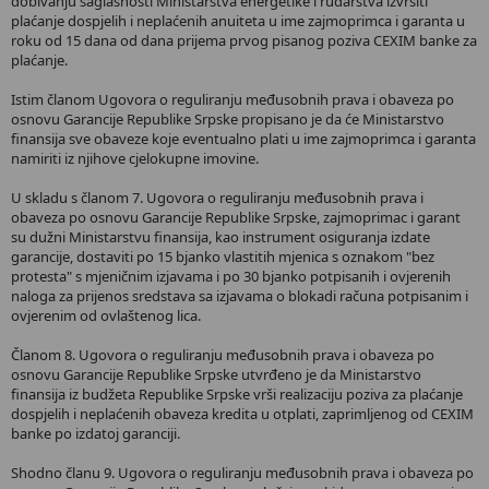
dobivanju saglasnosti Ministarstva energetike i rudarstva izvršiti
plaćanje dospjelih i neplaćenih anuiteta u ime zajmoprimca i garanta u
roku od 15 dana od dana prijema prvog pisanog poziva CEXIM banke za
plaćanje.
Istim članom Ugovora o reguliranju međusobnih prava i obaveza po
osnovu Garancije Republike Srpske propisano je da će Ministarstvo
finansija sve obaveze koje eventualno plati u ime zajmoprimca i garanta
namiriti iz njihove cjelokupne imovine.
U skladu s članom 7. Ugovora o reguliranju međusobnih prava i
obaveza po osnovu Garancije Republike Srpske, zajmoprimac i garant
su dužni Ministarstvu finansija, kao instrument osiguranja izdate
garancije, dostaviti po 15 bjanko vlastitih mjenica s oznakom "bez
protesta" s mjeničnim izjavama i po 30 bjanko potpisanih i ovjerenih
naloga za prijenos sredstava sa izjavama o blokadi računa potpisanim i
ovjerenim od ovlaštenog lica.
Članom 8. Ugovora o reguliranju međusobnih prava i obaveza po
osnovu Garancije Republike Srpske utvrđeno je da Ministarstvo
finansija iz budžeta Republike Srpske vrši realizaciju poziva za plaćanje
dospjelih i neplaćenih obaveza kredita u otplati, zaprimljenog od CEXIM
banke po izdatoj garanciji.
Shodno članu 9. Ugovora o reguliranju međusobnih prava i obaveza po