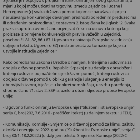
Sljedeće je nespojivo s propisnim funkcioniranjem ovog sporazuma, u
mjeri u kojoj može uticati na trgovinu između Zajednice i Bosne i
Hercegovine: (c) svaka državna pomoć kojom se narušava ili prijeti
narušavanju konkurencije davanjem prednosti određenim preduzećima
ili određenim proizvodima.", te stavom 2. istog člana koji glasi: "2. Svaka
praksa suprotna ovom članu ocjenjivat će se na osnovu kriterija koji
proizlaze iz primjene konkurencijskih pravila važećih u Zajednici,
posebno čl. 81, 82, 86. i 87. Ugovora o osnivanju Evropske zajednice (u
daljnjem tekstu: Ugovor o EZ) i instrumenata za tumačenje koje su
usvojile institucije Zajednice."
Kako odredbama Zakona i Uredbe o namjeni, kriterijima i uslovima za
dodjelu državne pomoći u Republici Srpskoj nisu detaljno obrazloženi
kriteriji i uslovi iz pojma/definicije državne pomoći, kriteriji i uslovi za
dodjelu državne pomoći u obliku garancija i ulaganje u energiju iz
obnovljivih izvora, Vijeće je u konkretnom slučaju, u svrhu poređenja,
shodno članu 71. stav 2. SSP-a, uzelo u obzir i sljedeće propise Evropske
unije:
- Ugovor o funkcioniranju Evropske unije ("Službeni list Evropske unije",
serija C, broj 202, 7.6.2016 - prečišćeni tekst) (u daljnjem tekstu: UFEU),
- Komunikaciju Komisije - Smjernice o državnoj pomoći za klimu, zaštitu
okoliša i energiju za 2022. godinu ("Službeni list Evropske unije", serija C,
broj 80/1, 18.2.2022.) (u daljnjem tekstu: Smjernice Komisije (2022/C