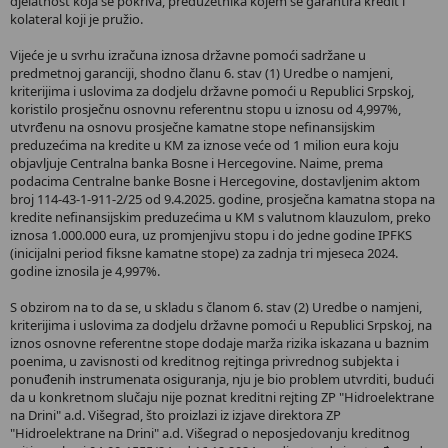
djelatnost koja se pokriva, preduzetnika kojem se garantira kredit i
kolateral koji je pružio.
Vijeće je u svrhu izračuna iznosa državne pomoći sadržane u
predmetnoj garanciji, shodno članu 6. stav (1) Uredbe o namjeni,
kriterijima i uslovima za dodjelu državne pomoći u Republici Srpskoj,
koristilo prosječnu osnovnu referentnu stopu u iznosu od 4,997%,
utvrđenu na osnovu prosječne kamatne stope nefinansijskim
preduzećima na kredite u KM za iznose veće od 1 milion eura koju
objavljuje Centralna banka Bosne i Hercegovine. Naime, prema
podacima Centralne banke Bosne i Hercegovine, dostavljenim aktom
broj 114-43-1-911-2/25 od 9.4.2025. godine, prosječna kamatna stopa na
kredite nefinansijskim preduzećima u KM s valutnom klauzulom, preko
iznosa 1.000.000 eura, uz promjenjivu stopu i do jedne godine IPFKS
(inicijalni period fiksne kamatne stope) za zadnja tri mjeseca 2024.
godine iznosila je 4,997%.
S obzirom na to da se, u skladu s članom 6. stav (2) Uredbe o namjeni,
kriterijima i uslovima za dodjelu državne pomoći u Republici Srpskoj, na
iznos osnovne referentne stope dodaje marža rizika iskazana u baznim
poenima, u zavisnosti od kreditnog rejtinga privrednog subjekta i
ponuđenih instrumenata osiguranja, nju je bio problem utvrditi, budući
da u konkretnom slučaju nije poznat kreditni rejting ZP "Hidroelektrane
na Drini" a.d. Višegrad, što proizlazi iz izjave direktora ZP
"Hidroelektrane na Drini" a.d. Višegrad o neposjedovanju kreditnog