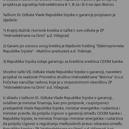
projekta je izgradnja hidroelektrana B-1, B-2a i B-3 na rijeci Bistrici.
Tačkom IV. Odluke Vlade Republike Srpske o garanciji propisano je
sljedeće:
1) Krajnji dužnik i korisnik kredita iz tačke I. ove odluke je ZP
"Hidroelektrane na Drini" a.d. Višegrad;
2) Garant po osnovu ovog kredita je Mješoviti holding "Elektroprivreda
Republike Srpske" - Matično preduzeće a.d. Trebinje;
3) Republika Srpska izdaje garanciju za kreditna sredstva CEXIM banke.
Shodno tački VII. Odluke Vlade Republike Srpske o garanciji, navedeni
projekat će realizirati Privredno društvo Hidroelektrane "Bistrica" d.o.o.
Foča kao naručilac radova, koje je u stopostotnom vlasništvu ZP
"Hidroelektrane na Drini" a.d. Višegrad.
U skladu s tačkom IX. Odluke Vlade Republike Srpske o garanciji,
ovlašten je ministar finansija, kao prvi potpisnik, i supotpisnici:
predsjednik Vlade Republike Srpske, ministar energetike i rudarstva i
ministar pravde, da potpišu Ugovor o garanciji između CEXIM banke i
Republike Srpske, te ministar finansija i ministar energetike i rudarstva
da potpišu Ugovor o reguliranju međusobnih prava i obaveza između
Republike Srpske i ZP "Hidroelektrane na Drini" a.d. Višegrad, kao