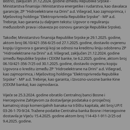
Bistrici, zaključen 31.12.2024. godine između Republike Srpske -
Ministarstva finansija i Ministarstva energetike i rudarstva, kao davalaca
garancije, ZP "Hidroelektrane na Drini" a.d. Višegrad, kao zajmoprimca, i
Mješovitog holdinga "Elektroprivreda Republike Srpske" - MP a.d.
Trebinje, kao garanta (u daljnjem tekstu: Ugovor o reguliranju
međusobnih prava i obaveza po osnovu garancije Republike Srpske).
Također, Ministarstvo finansija Republike Srpske je 29.1.2025. godine,
aktom broj 06.10/421-356-6/25 od 27.1.2025. godine, dostavilo ovjerenu
kopiju Ugovora o garanciji koji se odnosi na kreditnu liniju odobrenu ZP
"Hidroelektrane na Drini" a.d. Višegrad, zaključen 21.12.2024. godine
između Republike Srpske i CEXIM banke, te 6.2.2025. godine, aktom broj
06.10/421-356-7/25 od 30.1.2025. godine, dostavilo ovjerenu kopiju
Ugovora o kreditu između ZP "Hidroelektrane na Drini" a.d. Višegrad,
kao zajmoprimca, i Mješovitog holdinga "Elektroprivreda Republike
Srpske" - MP a.d. Trebinje, kao garanta, i Izvozno-uvozne banke Kine
(CEXIM banka), kao zajmodavca.
Vijeće se 25.3.2024. godine obratilo Centralnoj banci Bosne i
Hercegovine Zahtjevom za dostavljanje podataka o prosječnoj
kamatnoj stopi komercijalnih banaka na tržištu kapitala, akt broj UP/I
03-26-1-70-9/24. Tražene podatke Centralna banka Bosne i Hercegovine
dostavila je Vijeću 15.4.2025. godine aktom broj 114-43-1-911-2/25 od
9.4.2025. godine.