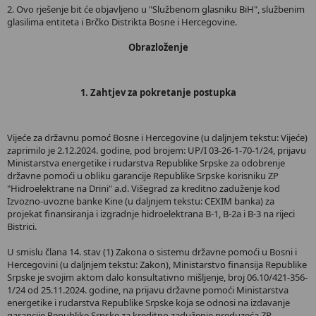
2. Ovo rješenje bit će objavljeno u "Službenom glasniku BiH", službenim
glasilima entiteta i Brčko Distrikta Bosne i Hercegovine.
Obrazloženje
1. Zahtjev za pokretanje postupka
Vijeće za državnu pomoć Bosne i Hercegovine (u daljnjem tekstu: Vijeće)
zaprimilo je 2.12.2024. godine, pod brojem: UP/I 03-26-1-70-1/24, prijavu
Ministarstva energetike i rudarstva Republike Srpske za odobrenje
državne pomoći u obliku garancije Republike Srpske korisniku ZP
"Hidroelektrane na Drini" a.d. Višegrad za kreditno zaduženje kod
Izvozno-uvozne banke Kine (u daljnjem tekstu: CEXIM banka) za
projekat finansiranja i izgradnje hidroelektrana B-1, B-2a i B-3 na rijeci
Bistrici.
U smislu člana 14. stav (1) Zakona o sistemu državne pomoći u Bosni i
Hercegovini (u daljnjem tekstu: Zakon), Ministarstvo finansija Republike
Srpske je svojim aktom dalo konsultativno mišljenje, broj 06.10/421-356-
1/24 od 25.11.2024. godine, na prijavu državne pomoći Ministarstva
energetike i rudarstva Republike Srpske koja se odnosi na izdavanje
garancije Republike Srpske za kreditno zaduženje preduzeća ZP