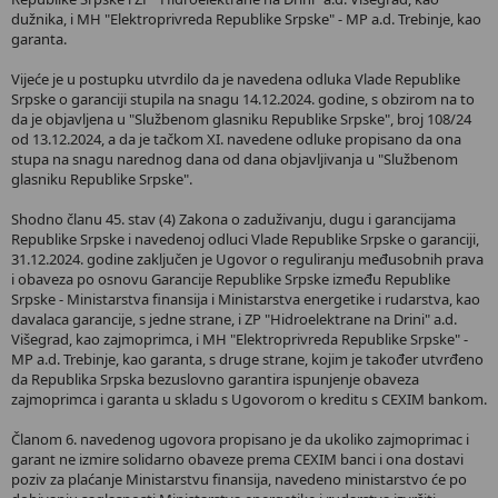
dužnika, i MH "Elektroprivreda Republike Srpske" - MP a.d. Trebinje, kao
garanta.
Vijeće je u postupku utvrdilo da je navedena odluka Vlade Republike
Srpske o garanciji stupila na snagu 14.12.2024. godine, s obzirom na to
da je objavljena u "Službenom glasniku Republike Srpske", broj 108/24
od 13.12.2024, a da je tačkom XI. navedene odluke propisano da ona
stupa na snagu narednog dana od dana objavljivanja u "Službenom
glasniku Republike Srpske".
Shodno članu 45. stav (4) Zakona o zaduživanju, dugu i garancijama
Republike Srpske i navedenoj odluci Vlade Republike Srpske o garanciji,
31.12.2024. godine zaključen je Ugovor o reguliranju međusobnih prava
i obaveza po osnovu Garancije Republike Srpske između Republike
Srpske - Ministarstva finansija i Ministarstva energetike i rudarstva, kao
davalaca garancije, s jedne strane, i ZP "Hidroelektrane na Drini" a.d.
Višegrad, kao zajmoprimca, i MH "Elektroprivreda Republike Srpske" -
MP a.d. Trebinje, kao garanta, s druge strane, kojim je također utvrđeno
da Republika Srpska bezuslovno garantira ispunjenje obaveza
zajmoprimca i garanta u skladu s Ugovorom o kreditu s CEXIM bankom.
Članom 6. navedenog ugovora propisano je da ukoliko zajmoprimac i
garant ne izmire solidarno obaveze prema CEXIM banci i ona dostavi
poziv za plaćanje Ministarstvu finansija, navedeno ministarstvo će po