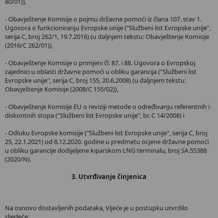
80/01)),
- Obavještenje Komisije o pojmu državne pomoći iz člana 107. stav 1.
Ugovora o funkcioniranju Evropske unije ("Službeni list Evropske unije",
serija C, broj 262/1, 19.7.2016) (u daljnjem tekstu: Obavještenje Komisije
(2016/C 262/01)),
- Obavještenje Komisije o primjeni čl. 87. i 88. Ugovora o Evropskoj
zajednici u oblasti državne pomoći u obliku garancija ("Službeni list
Evropske unije", serija C, broj 155, 20.6.2008) (u daljnjem tekstu:
Obavještenje Komisije (2008/C 155/02)),
- Obavještenje Komisije EU o reviziji metode o određivanju referentnih i
diskontnih stopa ("Službeni list Evropske unije", br. C 14/2008) i
- Odluku Evropske komisije ("Službeni list Evropske unije", serija C, broj
25, 22.1.2021) od 8.12.2020. godine u predmetu ocjene državne pomoći
u obliku garancije dodijeljene kiparskom LNG terminalu, broj SA.55388
(2020/N).
3. Utvrđivanje činjenica
Na osnovu dostavljenih podataka, Vijeće je u postupku utvrdilo
sljedeće: