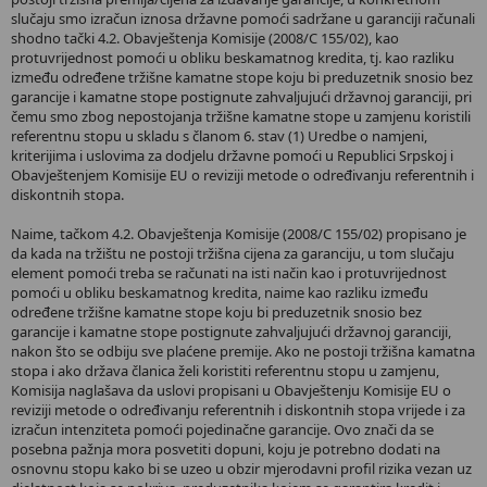
slučaju smo izračun iznosa državne pomoći sadržane u garanciji računali
shodno tački 4.2. Obavještenja Komisije (2008/C 155/02), kao
protuvrijednost pomoći u obliku beskamatnog kredita, tj. kao razliku
između određene tržišne kamatne stope koju bi preduzetnik snosio bez
garancije i kamatne stope postignute zahvaljujući državnoj garanciji, pri
čemu smo zbog nepostojanja tržišne kamatne stope u zamjenu koristili
referentnu stopu u skladu s članom 6. stav (1) Uredbe o namjeni,
kriterijima i uslovima za dodjelu državne pomoći u Republici Srpskoj i
Obavještenjem Komisije EU o reviziji metode o određivanju referentnih i
diskontnih stopa.
Naime, tačkom 4.2. Obavještenja Komisije (2008/C 155/02) propisano je
da kada na tržištu ne postoji tržišna cijena za garanciju, u tom slučaju
element pomoći treba se računati na isti način kao i protuvrijednost
pomoći u obliku beskamatnog kredita, naime kao razliku između
određene tržišne kamatne stope koju bi preduzetnik snosio bez
garancije i kamatne stope postignute zahvaljujući državnoj garanciji,
nakon što se odbiju sve plaćene premije. Ako ne postoji tržišna kamatna
stopa i ako država članica želi koristiti referentnu stopu u zamjenu,
Komisija naglašava da uslovi propisani u Obavještenju Komisije EU o
reviziji metode o određivanju referentnih i diskontnih stopa vrijede i za
izračun intenziteta pomoći pojedinačne garancije. Ovo znači da se
posebna pažnja mora posvetiti dopuni, koju je potrebno dodati na
osnovnu stopu kako bi se uzeo u obzir mjerodavni profil rizika vezan uz