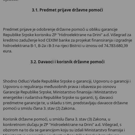
3.1. Predmet prijave državne pomoći
Predmet prijave je odobrenje državne pomoći u obliku garancije
Republike Srpske korisniku ZP "Hidroelektrane na Drini" a.d. Višegrad za
kreditno zaduženje kod CEXIM banke za projekat finansiranja i izgradnje
hidroelektrana B-1, B-2a i B-3 na rijeci Bistrici u iznosu od 74.783.680,39
eura.
3.2. Davaoci i korisnik državne pomoći
Shodno Odluci Vlade Republike Srpske o garanciji, Ugovoru o garanciji i
Ugovoru o reguliranju međusobnih prava i obaveza po osnovu
Garancije Republike Srpske, Ministarstvo finansija i Ministarstvo
energetike i rudarstva Republike Srpske su garanti, tj. davaoci
predmetne garancije te, u skladu s tim, predstavljaju davaoce državne
pomoći u smislu člana 3. stav (2) Zakona.
Korisnik državne pomoći, u smislu člana 3. stav (3) Zakona, u
konkretnom slučaju je ZP "Hidroelektrane na Drini" a.d. Višegrad, s
obzirom na to da se garancijom koju su izdali Ministarstvo finansija i