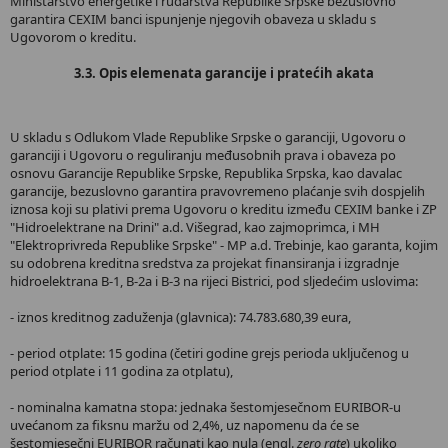
Ministarstvo energetike i rudarstva Republike Srpske bezuslovno
garantira CEXIM banci ispunjenje njegovih obaveza u skladu s
Ugovorom o kreditu.
3.3. Opis elemenata garancije i pratećih akata
U skladu s Odlukom Vlade Republike Srpske o garanciji, Ugovoru o
garanciji i Ugovoru o reguliranju međusobnih prava i obaveza po
osnovu Garancije Republike Srpske, Republika Srpska, kao davalac
garancije, bezuslovno garantira pravovremeno plaćanje svih dospjelih
iznosa koji su plativi prema Ugovoru o kreditu između CEXIM banke i ZP
"Hidroelektrane na Drini" a.d. Višegrad, kao zajmoprimca, i MH
"Elektroprivreda Republike Srpske" - MP a.d. Trebinje, kao garanta, kojim
su odobrena kreditna sredstva za projekat finansiranja i izgradnje
hidroelektrana B-1, B-2a i B-3 na rijeci Bistrici, pod sljedećim uslovima:
- iznos kreditnog zaduženja (glavnica): 74.783.680,39 eura,
- period otplate: 15 godina (četiri godine grejs perioda uključenog u
period otplate i 11 godina za otplatu),
- nominalna kamatna stopa: jednaka šestomjesečnom EURIBOR-u
uvećanom za fiksnu maržu od 2,4%, uz napomenu da će se
šestomjesečni EURIBOR računati kao nula (engl.
zero rate
) ukoliko