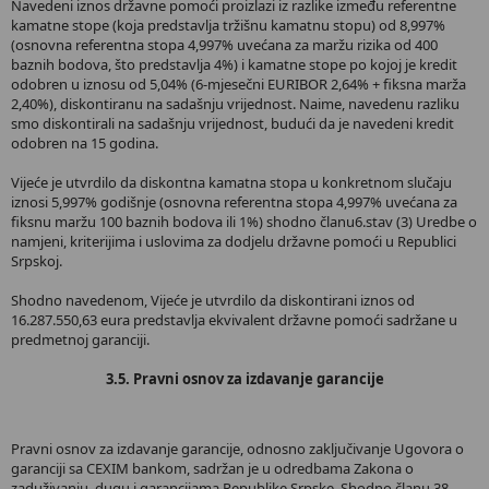
Navedeni iznos državne pomoći proizlazi iz razlike između referentne
kamatne stope (koja predstavlja tržišnu kamatnu stopu) od 8,997%
(osnovna referentna stopa 4,997% uvećana za maržu rizika od 400
baznih bodova, što predstavlja 4%) i kamatne stope po kojoj je kredit
odobren u iznosu od 5,04% (6-mjesečni EURIBOR 2,64% + fiksna marža
2,40%), diskontiranu na sadašnju vrijednost. Naime, navedenu razliku
smo diskontirali na sadašnju vrijednost, budući da je navedeni kredit
odobren na 15 godina.
Vijeće je utvrdilo da diskontna kamatna stopa u konkretnom slučaju
iznosi 5,997% godišnje (osnovna referentna stopa 4,997% uvećana za
fiksnu maržu 100 baznih bodova ili 1%) shodno članu6.stav (3) Uredbe o
namjeni, kriterijima i uslovima za dodjelu državne pomoći u Republici
Srpskoj.
Shodno navedenom, Vijeće je utvrdilo da diskontirani iznos od
16.287.550,63 eura predstavlja ekvivalent državne pomoći sadržane u
predmetnoj garanciji.
3.5. Pravni osnov za izdavanje garancije
Pravni osnov za izdavanje garancije, odnosno zaključivanje Ugovora o
garanciji sa CEXIM bankom, sadržan je u odredbama Zakona o
zaduživanju, dugu i garancijama Republike Srpske. Shodno članu 38.