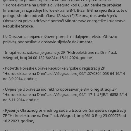
"Hidroelektrane na Drini" a.d. Višegrad kod CEXIM banke za projekat
finansiranja i izgradnje hidroelektrana B-1, B-2a i B-3 na rijeci Bistrici, te u
prilogu, shodno odredbi člana 12. stav (2) Zakona, dostavilo Vijeću
Obrazac za prijavu državne pomoći Ministarstva energetike i rudarstva
Republike Srpske.
Uz Obrazac za prijavu državne pomoći (u daljnjem tekstu: Obrazac
prijave), podnosilac je dostavio sljedeće dokumente:
- Inicijativu za izdavanje garancije ZP "Hidroelektrane na Drini" a.d.
Višegrad, broj 04-00-132-64/24 od 5.11.2024. godine,
- Potvrdu Poreske uprave Republike Srpske o registraciji ZP
"Hidroelektrane na Drini" a.d. Višegrad, broj 06/1.07/0804-053-64-16/14
od 3.9.2014. godine,
- Uvjerenje Uprave za indirektno oporezivanje BiH o registraciji ZP
"Hidroelektrane na Drini" a.d. Višegrad, broj 04/1-17-1-UPJR/1-6858-2/14
od 6.11.2014. godine,
- Rješenje Okružnog privrednog suda u Istočnom Sarajevu o registraciji
ZP "Hidroelektrane na Drini" a.d. Višegrad, broj 061-0-Reg-23-000076 od
16.2.2023. godine,