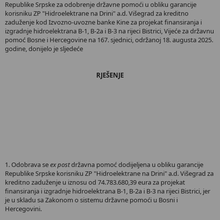
Republike Srpske za odobrenje državne pomoći u obliku garancije
korisniku ZP "Hidroelektrane na Drini" a.d. Višegrad za kreditno
zaduženje kod Izvozno-uvozne banke Kine za projekat finansiranja i
izgradnje hidroelektrana B-1, B-2a i B-3 na rijeci Bistrici, Vijeće za državnu
pomoć Bosne i Hercegovine na 167. sjednici, održanoj 18. augusta 2025.
godine, donijelo je sljedeće
RJEŠENJE
1.
Odobrava se
ex post
državna pomoć dodijeljena u obliku garancije
Republike Srpske korisniku ZP "Hidroelektrane na Drini" a.d. Višegrad za
kreditno zaduženje u iznosu od 74.783.680,39 eura za projekat
finansiranja i izgradnje hidroelektrana B-1, B-2a i B-3 na rijeci Bistrici, jer
je u skladu sa Zakonom o sistemu državne pomoći u Bosni i
Hercegovini.