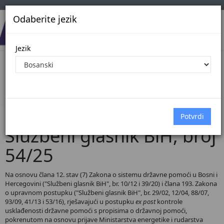
Odaberite jezik
Jezik
Pregled Dokumenata| Broj 54/25
Početna
Dokumenti
Službeni glasnik BiH
Dokumenti pregled
Službeni glasnik BiH, broj
54/25
Na osnovu člana 12. stav (7) Zakona o sistemu državne pomoći u Bosni i
Hercegovini ("Službeni glasnik BiH", br. 10/12 i 39/20) i člana 193. Zakona
o upravnom postupku ("Službeni glasnik BiH", br. 29/02, 12/04, 88/07,
93/09, 41/13 i 53/16), rješavajući u postupku
ex post
kontrole
usklađenosti državne pomoći s propisima o državnoj pomoći,
pokrenutom na osnovu prijave Ministarstva energetike i rudarstva