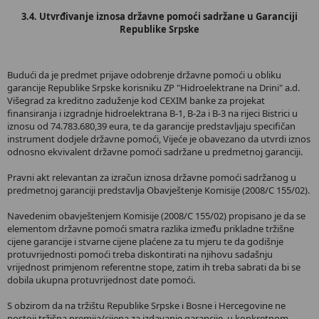
3.4. Utvrđivanje iznosa državne pomoći sadržane u Garanciji
Republike Srpske
Budući da je predmet prijave odobrenje državne pomoći u obliku
garancije Republike Srpske korisniku ZP "Hidroelektrane na Drini" a.d.
Višegrad za kreditno zaduženje kod CEXIM banke za projekat
finansiranja i izgradnje hidroelektrana B-1, B-2a i B-3 na rijeci Bistrici u
iznosu od 74.783.680,39 eura, te da garancije predstavljaju specifičan
instrument dodjele državne pomoći, Vijeće je obavezano da utvrdi iznos
odnosno ekvivalent državne pomoći sadržane u predmetnoj garanciji.
Pravni akt relevantan za izračun iznosa državne pomoći sadržanog u
predmetnoj garanciji predstavlja Obavještenje Komisije (2008/C 155/02).
Navedenim obavještenjem Komisije (2008/C 155/02) propisano je da se
elementom državne pomoći smatra razlika između prikladne tržišne
cijene garancije i stvarne cijene plaćene za tu mjeru te da godišnje
protuvrijednosti pomoći treba diskontirati na njihovu sadašnju
vrijednost primjenom referentne stope, zatim ih treba sabrati da bi se
dobila ukupna protuvrijednost date pomoći.
S obzirom da na tržištu Republike Srpske i Bosne i Hercegovine ne
postoji tržišna premija/cijena za izdavanje garancije, u konkretnom