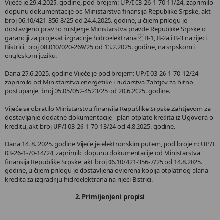
Vijeće je 29.4.2025. godine, pod brojem: UP/I 03-26-1-70-11/24, zaprimilo
dopunu dokumentacije od Ministarstva finansija Republike Srpske, akt
broj 06.10/421-356-8/25 od 24.4.2025. godine, u čijem prilogu je
dostavljeno pravno mišljenje Ministarstva pravde Republike Srpske o
garanciji za projekat izgradnje hidroelektrana B-1, B-2a i B-3 na rijeci
Bistrici, broj 08.010/020-269/25 od 13.2.2025. godine, na srpskom i
engleskom jeziku.
Dana 27.6.2025. godine Vijeće je pod brojem: UP/I 03-26-1-70-12/24
zaprimilo od Ministarstva energetike i rudarstva Zahtjev za hitno
postupanje, broj 05.05/052-4523/25 od 20.6.2025. godine.
Vijeće se obratilo Ministarstvu finansija Republike Srpske Zahtjevom za
dostavljanje dodatne dokumentacije - plan otplate kredita iz Ugovora o
kreditu, akt broj UP/I 03-26-1-70-13/24 od 4.8.2025. godine.
Dana 14. 8. 2025. godine Vijeće je elektronskim putem, pod brojem: UP/I
03-26-1-70-14/24, zaprimilo dopunu dokumentacije od Ministarstva
finansija Republike Srpske, akt broj 06.10/421-356-7/25 od 14.8.2025.
godine, u čijem prilogu je dostavljena ovjerena kopija otplatnog plana
kredita za izgradnju hidroelektrana na rijeci Bistrici.
2. Primijenjeni propisi