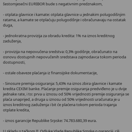
šestomjesečni EURIBOR bude s negativnim predznakom,
- otplata glavnice i kamate: otplata glavnice u jednakim polugodišnjim
ratama, a kamate se otplaćuju polugodišnje i obračunavaju na ostatak
duga,
- jednokratna provizija za obradu kredita: 1% na iznos kreditnog
zaduženja,
- provizija na nepovučena sredstva: 0,3% godišnje, obračunato na
osnovu dostupnih nepovučenih sredstava zajmodavca tokom perioda
dostupnosti,
- ostale obaveze plaćanja iz finansijske dokumentacije,
- Sinosure premija osiguranja: 5,43% na iznos zbira glavnice i kamate
kredita CEXIM banke. Plaćanje premije osiguranja predviđeno je u dvije
jednake rate, i to: prva u iznosu od 50% vrijednosti premije osiguranja se
plaća unaprijed, a druga u iznosu od 50% vrijednosti uračunata je u
iznos kreditnog zaduženja i bit će plaćena tokom perioda trajanja
otplate kredita,
- iznos garancije Republike Srpske: 74.783.680,39 eura.
U skladu s tačkom II. Odluke Vlade Republike Srpske o garanciji, cilj