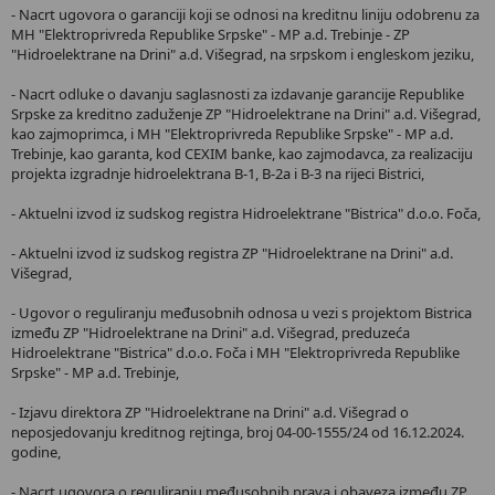
- Nacrt ugovora o garanciji koji se odnosi na kreditnu liniju odobrenu za
MH "Elektroprivreda Republike Srpske" - MP a.d. Trebinje - ZP
"Hidroelektrane na Drini" a.d. Višegrad, na srpskom i engleskom jeziku,
- Nacrt odluke o davanju saglasnosti za izdavanje garancije Republike
Srpske za kreditno zaduženje ZP "Hidroelektrane na Drini" a.d. Višegrad,
kao zajmoprimca, i MH "Elektroprivreda Republike Srpske" - MP a.d.
Trebinje, kao garanta, kod CEXIM banke, kao zajmodavca, za realizaciju
projekta izgradnje hidroelektrana B-1, B-2a i B-3 na rijeci Bistrici,
- Aktuelni izvod iz sudskog registra Hidroelektrane "Bistrica" d.o.o. Foča,
- Aktuelni izvod iz sudskog registra ZP "Hidroelektrane na Drini" a.d.
Višegrad,
- Ugovor o reguliranju međusobnih odnosa u vezi s projektom Bistrica
između ZP "Hidroelektrane na Drini" a.d. Višegrad, preduzeća
Hidroelektrane "Bistrica" d.o.o. Foča i MH "Elektroprivreda Republike
Srpske" - MP a.d. Trebinje,
- Izjavu direktora ZP "Hidroelektrane na Drini" a.d. Višegrad o
neposjedovanju kreditnog rejtinga, broj 04-00-1555/24 od 16.12.2024.
godine,
- Nacrt ugovora o reguliranju međusobnih prava i obaveza između ZP