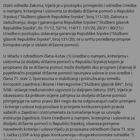
Osim odredbi Zakona, Vijeće je u postupku primijenilo i odredbe Uredbe
o namjeni, kriterijima i uslovima za dodjelu državne pomoći u Republici
Srpskoj ("Službeni glasnik Republike Srpske", broj 111/20), Zakona o
zaduživanju, dugu i garancijama Republike Srpske ("Službeni glasnik
Republike Srpske", br. 71/12, 52/14, 114/17, 131/20, 28/21 i 90/21) i
Uredbe o postupku izdavanja garancija Republike Srpske ("Službeni
glasnik Republike Srpske", broj 131/20), te u svrhu poređenja propise
Evropske unije iz oblasti državne pomoći.
U skladu s odredbom člana 4.stav (1) Uredbe o namjeni, kriterijima i
uslovima za dodjelu državne pomoći u Republici Srpskoj kojom je
propisano da se državna pomoć može dodijeliti ako program (shema) ili
pojedinačni projekat državne pomoći ispunjava uslove iz ove uredbe i
člana 71. stav 2. Sporazuma o stabilizaciji i pridruživanju između
Evropskih zajednica i Bosne i Hercegovine ("Službeni glasnik BiH", broj
5/08 - izdanje međunarodni ugovori) (u daljnjem tekstu: SSP), Vijeće je
obavezano da prilikom ocjene zahtjeva za dodjelu državne pomoći
primjenjuje ne samo pravo BiH nego da na odgovarajući način primijeni
i kriterije i uslove koji proizlaze iz primjene konkurencijskih pravila
važećih u Zajednici i instrumenata za tumačenje koje su usvojile
institucije Zajednice. Osim Uredbom o namjeni, kriterijima i uslovima za
dodjelu državne pomoći u Republici Srpskoj, obaveza primjene
navedenih kriterija i uslova Vijeću je propisana odredbom člana 71. stav
1. tačka c) SSP-a koji glasi: Konkurencija i druge ekonomske odredbe "1.