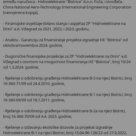
između naručioca - Hidroelektrane "Bistrica" d.o.o. Foča, i izvođača -
China National Aero-Technology International Engineering Corporation
(neovjerena kopija),
- Finansijske izvještaje (bilans stanja i uspjeha) ZP "Hidroelektrane na
Drini" a.d. Višegrad za 2021, 2022. i 2023. godinu,
- Analizu - Garanciju za finansiranje projekta izgradnje HE "Bistrica" od
oktobra/novembra 2024. godine,
- Dugoročne finansijske projekcije za ZP "Hidroelektrane na Drini" a.d.
Višegrad s osvrtom na mogućnost finansiranja HE "Bistrica", broj 10/24
od 1.3.2024. godine,
- Rješenje o odobrenju građenja Hidroelektrane B-3 na rijeci Bistrici, broj
16-360-71/09 od 24.4.2010. godine,
- Rješenje o odobrenju građenja Hidroelektrane B-1 na rijeci Bistrici, broj
16-360-69/09 od 18.1.2011. godine,
- Rješenje o odobrenju građenja Hidroelektrane B-2a na rijeci Bistrici,
broj 16-360-70/09 od 4.4. 2023. godine,
- Rješenje o izdavanju ekološke dozvole za projekat izgradnje
Hidroelektrane B-1 na rijeci Bistrici, broj 15.04-96-128/22 od 27.9.2022.