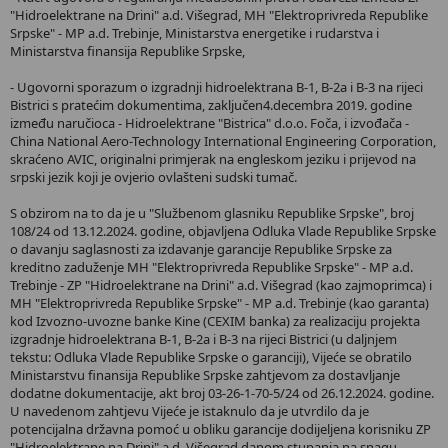
"Hidroelektrane na Drini" a.d. Višegrad, MH "Elektroprivreda Republike
Srpske" - MP a.d. Trebinje, Ministarstva energetike i rudarstva i
Ministarstva finansija Republike Srpske,
- Ugovorni sporazum o izgradnji hidroelektrana B-1, B-2a i B-3 na rijeci
Bistrici s pratećim dokumentima, zaključen4.decembra 2019. godine
između naručioca - Hidroelektrane "Bistrica" d.o.o. Foča, i izvođača -
China National Aero-Technology International Engineering Corporation,
skraćeno AVIC, originalni primjerak na engleskom jeziku i prijevod na
srpski jezik koji je ovjerio ovlašteni sudski tumač.
S obzirom na to da je u "Službenom glasniku Republike Srpske", broj
108/24 od 13.12.2024. godine, objavljena Odluka Vlade Republike Srpske
o davanju saglasnosti za izdavanje garancije Republike Srpske za
kreditno zaduženje MH "Elektroprivreda Republike Srpske" - MP a.d.
Trebinje - ZP "Hidroelektrane na Drini" a.d. Višegrad (kao zajmoprimca) i
MH "Elektroprivreda Republike Srpske" - MP a.d. Trebinje (kao garanta)
kod Izvozno-uvozne banke Kine (CEXIM banka) za realizaciju projekta
izgradnje hidroelektrana B-1, B-2a i B-3 na rijeci Bistrici (u daljnjem
tekstu: Odluka Vlade Republike Srpske o garanciji), Vijeće se obratilo
Ministarstvu finansija Republike Srpske zahtjevom za dostavljanje
dodatne dokumentacije, akt broj 03-26-1-70-5/24 od 26.12.2024. godine.
U navedenom zahtjevu Vijeće je istaknulo da je utvrdilo da je
potencijalna državna pomoć u obliku garancije dodijeljena korisniku ZP
"Hidroelektrane na Drini" a.d. Višegrad danom stupanja na snagu