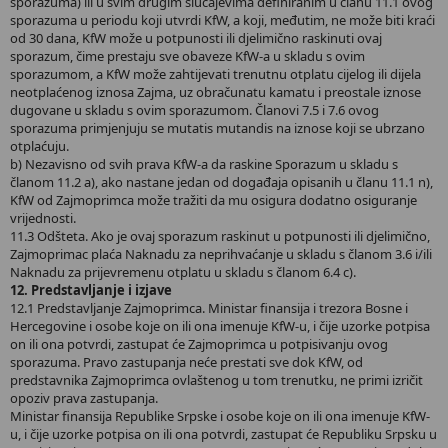
sporazuma) ili u svim drugim slučajevima definiranim u članu 11.1 ovog
sporazuma u periodu koji utvrdi KfW, a koji, međutim, ne može biti kraći
od 30 dana, KfW može u potpunosti ili djelimično raskinuti ovaj
sporazum, čime prestaju sve obaveze KfW-a u skladu s ovim
sporazumom, a KfW može zahtijevati trenutnu otplatu cijelog ili dijela
neotplaćenog iznosa Zajma, uz obračunatu kamatu i preostale iznose
dugovane u skladu s ovim sporazumom. Članovi 7.5 i 7.6 ovog
sporazuma primjenjuju se mutatis mutandis na iznose koji se ubrzano
otplaćuju.
b) Nezavisno od svih prava KfW-a da raskine Sporazum u skladu s
članom 11.2 a), ako nastane jedan od događaja opisanih u članu 11.1 n),
KfW od Zajmoprimca može tražiti da mu osigura dodatno osiguranje
vrijednosti.
11.3 Odšteta. Ako je ovaj sporazum raskinut u potpunosti ili djelimično,
Zajmoprimac plaća Naknadu za neprihvaćanje u skladu s članom 3.6 i/ili
Naknadu za prijevremenu otplatu u skladu s članom 6.4 c).
12. Predstavljanje i izjave
12.1 Predstavljanje Zajmoprimca. Ministar finansija i trezora Bosne i
Hercegovine i osobe koje on ili ona imenuje KfW-u, i čije uzorke potpisa
on ili ona potvrdi, zastupat će Zajmoprimca u potpisivanju ovog
sporazuma. Pravo zastupanja neće prestati sve dok KfW, od
predstavnika Zajmoprimca ovlaštenog u tom trenutku, ne primi izričit
opoziv prava zastupanja.
Ministar finansija Republike Srpske i osobe koje on ili ona imenuje KfW-
u, i čije uzorke potpisa on ili ona potvrdi, zastupat će Republiku Srpsku u