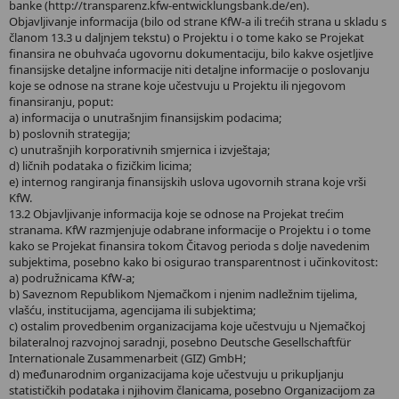
banke (http://transparenz.kfw-entwicklungsbank.de/en).
Objavljivanje informacija (bilo od strane KfW-a ili trećih strana u skladu s
članom 13.3 u daljnjem tekstu) o Projektu i o tome kako se Projekat
finansira ne obuhvaća ugovornu dokumentaciju, bilo kakve osjetljive
finansijske detaljne informacije niti detaljne informacije o poslovanju
koje se odnose na strane koje učestvuju u Projektu ili njegovom
finansiranju, poput:
a) informacija o unutrašnjim finansijskim podacima;
b) poslovnih strategija;
c) unutrašnjih korporativnih smjernica i izvještaja;
d) ličnih podataka o fizičkim licima;
e) internog rangiranja finansijskih uslova ugovornih strana koje vrši
KfW.
13.2 Objavljivanje informacija koje se odnose na Projekat trećim
stranama. KfW razmjenjuje odabrane informacije o Projektu i o tome
kako se Projekat finansira tokom Čitavog perioda s dolje navedenim
subjektima, posebno kako bi osigurao transparentnost i učinkovitost:
a) podružnicama KfW-a;
b) Saveznom Republikom Njemačkom i njenim nadležnim tijelima,
vlašću, institucijama, agencijama ili subjektima;
c) ostalim provedbenim organizacijama koje učestvuju u Njemačkoj
bilateralnoj razvojnoj saradnji, posebno Deutsche Gesellschaftfür
Internationale Zusammenarbeit (GIZ) GmbH;
d) međunarodnim organizacijama koje učestvuju u prikupljanju
statističkih podataka i njihovim članicama, posebno Organizacijom za