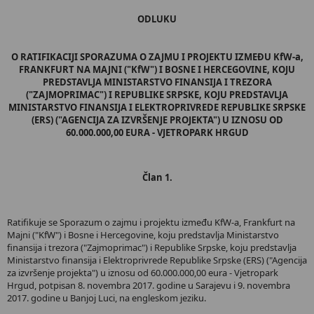
ODLUKU
O RATIFIKACIJI SPORAZUMA O ZAJMU I PROJEKTU IZMEĐU KfW-a,
FRANKFURT NA MAJNI ("KfW") I BOSNE I HERCEGOVINE, KOJU
PREDSTAVLJA MINISTARSTVO FINANSIJA I TREZORA
("ZAJMOPRIMAC") I REPUBLIKE SRPSKE, KOJU PREDSTAVLJA
MINISTARSTVO FINANSIJA I ELEKTROPRIVREDE REPUBLIKE SRPSKE
(ERS) ("AGENCIJA ZA IZVRŠENJE PROJEKTA") U IZNOSU OD
60.000.000,00 EURA - VJETROPARK HRGUD
Član 1.
Ratifikuje se Sporazum o zajmu i projektu između KfW-a, Frankfurt na
Majni ("KfW") i Bosne i Hercegovine, koju predstavlja Ministarstvo
finansija i trezora ("Zajmoprimac") i Republike Srpske, koju predstavlja
Ministarstvo finansija i Elektroprivrede Republike Srpske (ERS) ("Agencija
za izvršenje projekta") u iznosu od 60.000.000,00 eura - Vjetropark
Hrgud, potpisan 8. novembra 2017. godine u Sarajevu i 9. novembra
2017. godine u Banjoj Luci, na engleskom jeziku.