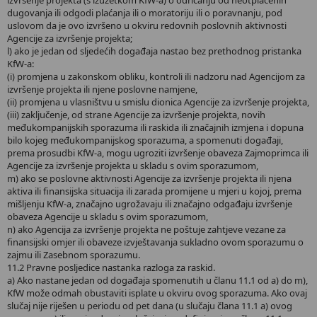
dugovanja ili odgodi plaćanja ili o moratoriju ili o poravnanju, pod
uslovom da je ovo izvršeno u okviru redovnih poslovnih aktivnosti
Agencije za izvršenje projekta;
l) ako je jedan od sljedećih događaja nastao bez prethodnog pristanka
KfW-a:
(i) promjena u zakonskom obliku, kontroli ili nadzoru nad Agencijom za
izvršenje projekta ili njene poslovne namjene,
(ii) promjena u vlasništvu u smislu dionica Agencije za izvršenje projekta,
(iii) zaključenje, od strane Agencije za izvršenje projekta, novih
međukompanijskih sporazuma ili raskida ili značajnih izmjena i dopuna
bilo kojeg međukompanijskog sporazuma, a spomenuti događaji,
prema prosudbi KfW-a, mogu ugroziti izvršenje obaveza Zajmoprimca ili
Agencije za izvršenje projekta u skladu s ovim sporazumom,
m) ako se poslovne aktivnosti Agencije za izvršenje projekta ili njena
aktiva ili finansijska situacija ili zarada promijene u mjeri u kojoj, prema
mišljenju KfW-a, značajno ugrožavaju ili značajno odgađaju izvršenje
obaveza Agencije u skladu s ovim sporazumom,
n) ako Agencija za izvršenje projekta ne poštuje zahtjeve vezane za
finansijski omjer ili obaveze izvještavanja sukladno ovom sporazumu o
zajmu ili Zasebnom sporazumu.
11.2 Pravne posljedice nastanka razloga za raskid.
a) Ako nastane jedan od događaja spomenutih u članu 11.1 od a) do m),
KfW može odmah obustaviti isplate u okviru ovog sporazuma. Ako ovaj
slučaj nije riješen u periodu od pet dana (u slučaju člana 11.1 a) ovog