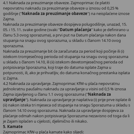
4.1 Naknada za preuzimanje obaveze. Zajmoprimac će platiti
nepovratnu naknadu za preuzimanje obaveze u iznosu od 0,25 %
godišnje ("
Naknada za preuzimanje obaveze
") na neisplaćene iznose
Zajma.
Naknada za preuzimanje obaveze dospijeva polugodišnje, unazad, 15.
05. i 15. 11. svake godine (svaki "
Datum plaćanja
" kako je definirano u
članu 5.3 ovog sporazuma), a prvi put na Datum plaćanja nakon dana
stupanja na snagu ovog sporazuma, u skladu s članom 14.10 ovog
sporazuma.
Naknada za preuzimanje bit će zaračunata za period koji počinje ili (i)
istekom tromjesečnog perioda od stupanja na snagu ovog sporazuma
u skladu s članom 14.10, ili (ii) istekom devetomjesečnog perioda od
potpisivanja Sporazuma, koji traje do datuma isplate Zajma u
potpunosti, ili, ako je prihvatljiv, do datuma konačnog prestanka isplata
iz Zajma.
4.2 Naknada za upravljanje. Zajmoprimac KfW-u plaća nepovratnu
jednokratnu paušalnu naknadu za upravljanje u visini od 0,5 % iznosa
Zajma izjavljenog u članu 1.1 ovog sporazuma ("
Naknada za
upravljanje
"). Naknada za upravljanje je naplativa (i) prije prve isplate ili
(ii) nakon isteka tri mjeseca od stupanja na snagu Sporazuma u skladu s
članom 14.10 ovog sporazuma. Naknada za upravljanje dospijeva za
plaćanje odmah nakon potpisivanja Sporazuma nezavisno od toga da li
je Zajam isplaćen u cijelosti, djelimično ili nikako.
5. Kamate
Zajmoprimac KfW-u plaća kamate kako slijedi: