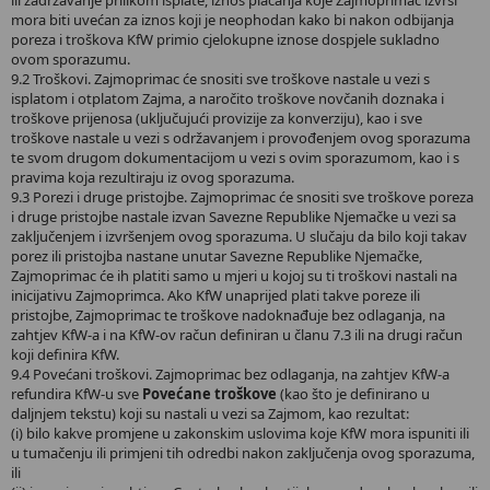
mora biti uvećan za iznos koji je neophodan kako bi nakon odbijanja
poreza i troškova KfW primio cjelokupne iznose dospjele sukladno
ovom sporazumu.
9.2 Troškovi. Zajmoprimac će snositi sve troškove nastale u vezi s
isplatom i otplatom Zajma, a naročito troškove novčanih doznaka i
troškove prijenosa (uključujući provizije za konverziju), kao i sve
troškove nastale u vezi s održavanjem i provođenjem ovog sporazuma
te svom drugom dokumentacijom u vezi s ovim sporazumom, kao i s
pravima koja rezultiraju iz ovog sporazuma.
9.3 Porezi i druge pristojbe. Zajmoprimac će snositi sve troškove poreza
i druge pristojbe nastale izvan Savezne Republike Njemačke u vezi sa
zaključenjem i izvršenjem ovog sporazuma. U slučaju da bilo koji takav
porez ili pristojba nastane unutar Savezne Republike Njemačke,
Zajmoprimac će ih platiti samo u mjeri u kojoj su ti troškovi nastali na
inicijativu Zajmoprimca. Ako KfW unaprijed plati takve poreze ili
pristojbe, Zajmoprimac te troškove nadoknađuje bez odlaganja, na
zahtjev KfW-a i na KfW-ov račun definiran u članu 7.3 ili na drugi račun
koji definira KfW.
9.4 Povećani troškovi. Zajmoprimac bez odlaganja, na zahtjev KfW-a
refundira KfW-u sve
Povećane troškove
(kao što je definirano u
daljnjem tekstu) koji su nastali u vezi sa Zajmom, kao rezultat:
(i) bilo kakve promjene u zakonskim uslovima koje KfW mora ispuniti ili
u tumačenju ili primjeni tih odredbi nakon zaključenja ovog sporazuma,
ili