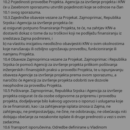
10.2 Pojedinosti provedbe Projekta. Agencija za izvršenje projekta i KfW
će u Zasebnom sporazumu utvrditi pojedinosti koje se odnose na član
10.1 ovog sporazuma.
10.3 Zajedničke obaveze vezane za Projekat. Zajmoprimac, Republika
Srpska i Agencija za izvršenje projekta će:
a) osigurati potpuno finansiranje Projekta, te će, na zahtjev KfW-a
dostaviti dokaz o tome da su troškovi koji ne podliježu finansiranju iz
sredstava Zajma podmireni, i
b) na vlastitu inicijativu neodložno obavijestiti KfW o svim okolnostima
koje narušavaju ili ozbiljno ugrožavaju provedbu, funkcioniranje ili
namjenu Projekta.
10.4 Obaveze Zajmoprimca vezane za Projekat. Zajmoprimac i Republika
Srpska će pomoći Agenciji za izvršenje projekta prilikom poštivanja
inženjerskih i finansijskih praksi u provedbi Projekta, te u ispunjavanju
obaveza Agencije za izvršenje projekta prema ovom sporazumu, a
naročito će Agenciji za izvršenje projekta odobriti sve dozvole
neophodne za provedbu Projekta.
10.5 Poštivanje. Zajmoprimac, Republika Srpska i Agencija za izvršenje
projekta osigurat će da osobe odgovorne za pripremu i provedbu
projekta, dodjeljivanje bilo kakvog ugovora o isporuci i uslugama koje
će se finansirati, kao i za zahtijevanje isplata iznosa iz Zajma, ne
zahtijevaju, ne pretpostavljaju, ne čine, ne odobravaju, ne obećavaju niti
dobijaju obećanje za nezakonite isplate ili druge prednosti u vezi s ovim
zadacima.
10.6 Transport isporučevina. Odredbe definirane u Vladinom