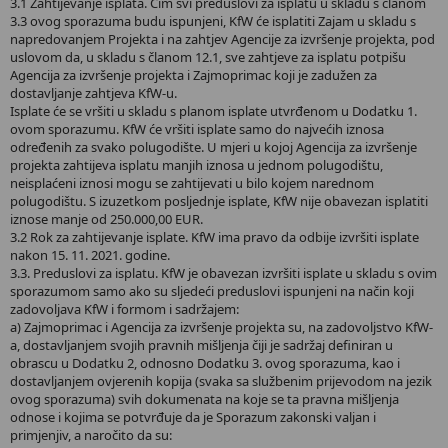
3.1 Zahtijevanje isplata. Čim svi preduslovi za isplatu u skladu s članom
3.3 ovog sporazuma budu ispunjeni, KfW će isplatiti Zajam u skladu s
napredovanjem Projekta i na zahtjev Agencije za izvršenje projekta, pod
uslovom da, u skladu s članom 12.1, sve zahtjeve za isplatu potpišu
Agencija za izvršenje projekta i Zajmoprimac koji je zadužen za
dostavljanje zahtjeva KfW-u.
Isplate će se vršiti u skladu s planom isplate utvrđenom u Dodatku 1.
ovom sporazumu. KfW će vršiti isplate samo do najvećih iznosa
određenih za svako polugodište. U mjeri u kojoj Agencija za izvršenje
projekta zahtijeva isplatu manjih iznosa u jednom polugodištu,
neisplaćeni iznosi mogu se zahtijevati u bilo kojem narednom
polugodištu. S izuzetkom posljednje isplate, KfW nije obavezan isplatiti
iznose manje od 250.000,00 EUR.
3.2 Rok za zahtijevanje isplate. KfW ima pravo da odbije izvršiti isplate
nakon 15. 11. 2021. godine.
3.3. Preduslovi za isplatu. KfW je obavezan izvršiti isplate u skladu s ovim
sporazumom samo ako su sljedeći preduslovi ispunjeni na način koji
zadovoljava KfW i formom i sadržajem:
a) Zajmoprimac i Agencija za izvršenje projekta su, na zadovoljstvo KfW-
a, dostavljanjem svojih pravnih mišljenja čiji je sadržaj definiran u
obrascu u Dodatku 2, odnosno Dodatku 3. ovog sporazuma, kao i
dostavljanjem ovjerenih kopija (svaka sa službenim prijevodom na jezik
ovog sporazuma) svih dokumenata na koje se ta pravna mišljenja
odnose i kojima se potvrđuje da je Sporazum zakonski valjan i
primjenjiv, a naročito da su: