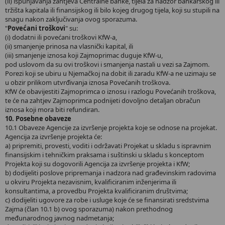
(ii) ispunjavanja zahtjeva Centralne banke, tijela za nadzor bankarskog ili
tržišta kapitala ili finansijskog ili bilo kojeg drugog tijela, koji su stupili na
snagu nakon zaključivanja ovog sporazuma.
"
Povećani troškovi
" su:
(i) dodatni ili povećani troškovi KfW-a,
(ii) smanjenje prinosa na vlasnički kapital, ili
(iii) smanjenje iznosa koji Zajmoprimac duguje KfW-u,
pod uslovom da su ovi troškovi i smanjenja nastali u vezi sa Zajmom.
Porezi koji se ubiru u Njemačkoj na dobit ili zaradu KfW-a ne uzimaju se
u obzir prilikom utvrđivanja iznosa Povećanih troškova.
KfW će obavijestiti Zajmoprimca o iznosu i razlogu Povećanih troškova,
te će na zahtjev Zajmoprimca podnijeti dovoljno detaljan obračun
iznosa koji mora biti refundiran.
10. Posebne obaveze
10.1 Obaveze Agencije za izvršenje projekta koje se odnose na projekat.
Agencija za izvršenje projekta će:
a) pripremiti, provesti, voditi i održavati Projekat u skladu s ispravnim
finansijskim i tehničkim praksama i suštinski u skladu s konceptom
Projekta koji su dogovorili Agencija za izvršenje projekta i KfW;
b) dodijeliti poslove pripremanja i nadzora nad građevinskim radovima
u okviru Projekta nezavisnim, kvalificiranim inženjerima ili
konsultantima, a provedbu Projekta kvalificiranim društvima;
c) dodijeliti ugovore za robe i usluge koje će se finansirati sredstvima
Zajma (član 10.1 b) ovog sporazuma) nakon prethodnog
međunarodnog javnog nadmetanja;