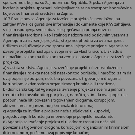
sporazumu s kojima su Zajmoprimac, Republika Srpska i Agencija za
izvršenje projekta upoznati, primjenjivat će se na transport isporučevina
koje će se finansirati sredstvima Zajma.
10.7 Pranje novca. Agencija za izvršenje projekta će neodložno, na
zahtjev KfW-a, osigurati sve informacije i dokumente koje KfW zahtijeva,
s ciljem ispunjenja svoje obaveze sprječavanja pranja novca i
finansiranja terorizma, kao i stalnog nadzora nad poslovnim vezama s
Agencijom za izvršenje projekta, što je neophodno za ovu namjenu.
Prilikom zaključivanja ovog sporazuma i njegove primjene, Agencija za
izvršenje projekta nastupa u svoje ime i za vlastiti račun. U skladu s
njemačkim zakonima ili zakonima zemlje osnivanja Agencije za izvršenje
projekta,
a) vlastita sredstva Agencije za izvršenje projekta ili iznosi uloženi u
finansiranje Projekta neće biti nezakonitog porijekla, i, naročito, s tim da
ovaj popis nije potpun, neće biti povezana s trgovanjem drogama,
korupcijom, aktivnostima organiziranog kriminala ili terorizma;
b) dioničarski kapital Agencije za izvršenje projekta neće ni u jednom
trenutku biti nezakonitog porijekla, i, naročito, s tim da ovaj popis nije
potpun, neće biti povezan s trgovanjem drogama, korupcijom,
aktivnostima organiziranog kriminala ili terorizma;
c) Agencija za izvršenje projekta neće sudjelovati u kupovini,
posjedovanju ili korištenju imovine čije je porijeklo nezakonito;
d) Agencija za izvršenje projekta ni u jednom trenutku neće biti
povezana s trgovinom drogom, korupcijom, organiziranim kriminalom
ili terorizmom, pri čemu ovaj popis nije konačan;