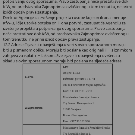
potpisivanju ovog sporazuma. Pravo zastupanja neće prestati sve dok
KfW, od predstavnika Zajmoprimca ovlaštenog u tom trenutku, ne primi
izričit opoziv prava zastupanja.
Direktor Agencije za izvršenje projekta i osobe koje on ili ona imenuje
KfW-u, i čije uzorke potpisa on ili ona potvrdi, zastupat će Agenciju za
izvršenje projekta u potpisivanju ovog sporazuma. Pravo zastupanja
neće prestati sve dok KfW, od predstavnika Zajmoprimca ovlaštenog u
tom trenutku, ne primi izričit opoziv prava zastupanja.
12.2 Adrese: Izjave ili obavještenja u vezi s ovim sporazumom moraju
biti u pismenom obliku. Moraju biti poslane kao originali ili − s iznimkom
zahtjeva za isplatu -− faksom. Sve izjave ili obavještenja izvršena u
skladu s ovim sporazumom moraju biti poslana na sljedeće adrese:
KfW
Odsjek: LEa 3
Za KfW
:
Poštanski pretinac 11 11 41
60046 Frankfurt na Majni, Njemačka
Faks: +49 69 7431 -2944
Ministarstvo finansija i trezora
Trg Bosne i Hercegovine 1
Za Zajmoprimca
:
71000 Sarajevo
Bosna i Hercegovina
Faks: +387 33 202 930
Ministarstvo finansija Republike Srpske
Trg Republike Srpske 1,