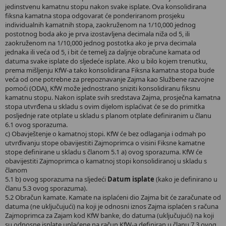
jedinstvenu kamatnu stopu nakon svake isplate. Ova konsolidirana
fiksna kamatna stopa odgovarat će ponderiranom prosjeku
individualnih kamatnih stopa, zaokruženom na 1/10,000 jednog
postotnog boda ako je prva izostavljena decimala niža od 5, ili
zaokruženom na 1/10,000 jednog postotka ako je prva decimala
jednaka ili veća od 5, i bit će temelj za daljnje obračune kamata od
datuma svake isplate do sljedeće isplate. Ako u bilo kojem trenutku,
prema mišljenju KfW-a tako konsolidirana Fiksna kamatna stopa bude
veća od one potrebne za prepoznavanje Zajma kao Službene razvojne
pomoći (ODA), KfW može jednostrano sniziti konsolidiranu fiksnu
kamatnu stopu. Nakon isplate svih sredstava Zajma, prosječna kamatna
stopa utvrđena u skladu s ovim dijelom isplaćivat će se do primitka
posljednje rate otplate u skladu s planom otplate definiranim u članu
6.1 ovog sporazuma.
c) Obavještenje o kamatnoj stopi. KfW će bez odlaganja i odmah po
utvrđivanju stope obavijestiti Zajmoprimca o visini Fiksne kamatne
stope definirane u skladu s članom 5.1 a) ovog sporazuma. KfW će
obavijestiti Zajmoprimca o kamatnoj stopi konsolidiranoj u skladu s
članom
5.1 b) ovog sporazuma na sljedeći
Datum isplate
(kako je definirano u
članu 5.3 ovog sporazuma).
5.2 Obračun kamate. Kamate na isplaćeni dio Zajma bit će zaračunate od
datuma (ne uključujući) na koji je odnosni iznos Zajma isplaćen s računa
Zajmoprimca za Zajam kod KfW banke, do datuma (uključujući) na koji
su odnosne isplate uplaćene na račun KfW-a definiran u članu 7.3 ovog