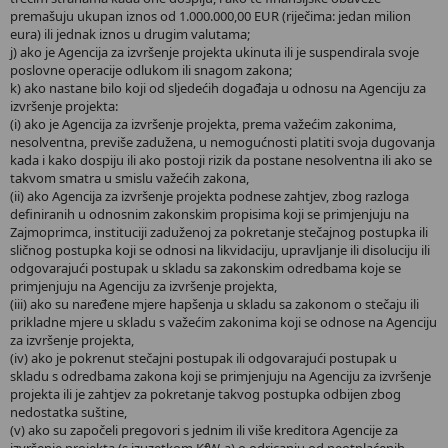
premašuju ukupan iznos od 1.000.000,00 EUR (riječima: jedan milion
eura) ili jednak iznos u drugim valutama;
j) ako je Agencija za izvršenje projekta ukinuta ili je suspendirala svoje
poslovne operacije odlukom ili snagom zakona;
k) ako nastane bilo koji od sljedećih događaja u odnosu na Agenciju za
izvršenje projekta:
(i) ako je Agencija za izvršenje projekta, prema važećim zakonima,
nesolventna, previše zadužena, u nemogućnosti platiti svoja dugovanja
kada i kako dospiju ili ako postoji rizik da postane nesolventna ili ako se
takvom smatra u smislu važećih zakona,
(ii) ako Agencija za izvršenje projekta podnese zahtjev, zbog razloga
definiranih u odnosnim zakonskim propisima koji se primjenjuju na
Zajmoprimca, instituciji zaduženoj za pokretanje stečajnog postupka ili
sličnog postupka koji se odnosi na likvidaciju, upravljanje ili disoluciju ili
odgovarajući postupak u skladu sa zakonskim odredbama koje se
primjenjuju na Agenciju za izvršenje projekta,
(iii) ako su naređene mjere hapšenja u skladu sa zakonom o stečaju ili
prikladne mjere u skladu s važećim zakonima koji se odnose na Agenciju
za izvršenje projekta,
(iv) ako je pokrenut stečajni postupak ili odgovarajući postupak u
skladu s odredbama zakona koji se primjenjuju na Agenciju za izvršenje
projekta ili je zahtjev za pokretanje takvog postupka odbijen zbog
nedostatka suštine,
(v) ako su započeli pregovori s jednim ili više kreditora Agencije za
izvršenje projekta (s izuzetkom KfW-a) o odricanju od neotplaćenih