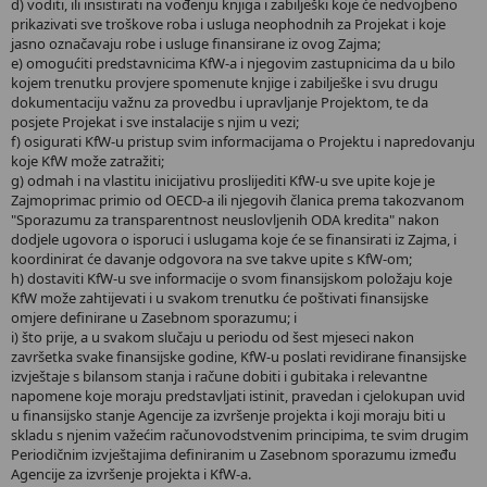
d) voditi, ili insistirati na vođenju knjiga i zabilješki koje će nedvojbeno
prikazivati sve troškove roba i usluga neophodnih za Projekat i koje
jasno označavaju robe i usluge finansirane iz ovog Zajma;
e) omogućiti predstavnicima KfW-a i njegovim zastupnicima da u bilo
kojem trenutku provjere spomenute knjige i zabilješke i svu drugu
dokumentaciju važnu za provedbu i upravljanje Projektom, te da
posjete Projekat i sve instalacije s njim u vezi;
f) osigurati KfW-u pristup svim informacijama o Projektu i napredovanju
koje KfW može zatražiti;
g) odmah i na vlastitu inicijativu proslijediti KfW-u sve upite koje je
Zajmoprimac primio od OECD-a ili njegovih članica prema takozvanom
"Sporazumu za transparentnost neuslovljenih ODA kredita" nakon
dodjele ugovora o isporuci i uslugama koje će se finansirati iz Zajma, i
koordinirat će davanje odgovora na sve takve upite s KfW-om;
h) dostaviti KfW-u sve informacije o svom finansijskom položaju koje
KfW može zahtijevati i u svakom trenutku će poštivati finansijske
omjere definirane u Zasebnom sporazumu; i
i) što prije, a u svakom slučaju u periodu od šest mjeseci nakon
završetka svake finansijske godine, KfW-u poslati revidirane finansijske
izvještaje s bilansom stanja i račune dobiti i gubitaka i relevantne
napomene koje moraju predstavljati istinit, pravedan i cjelokupan uvid
u finansijsko stanje Agencije za izvršenje projekta i koji moraju biti u
skladu s njenim važećim računovodstvenim principima, te svim drugim
Periodičnim izvještajima definiranim u Zasebnom sporazumu između
Agencije za izvršenje projekta i KfW-a.