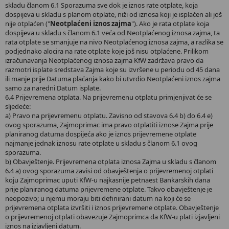
skladu članom 6.1 Sporazuma sve dok je iznos rate otplate, koja
dospijeva u skladu s planom otplate, niži od iznosa koji je isplaćen ali još
nije otplaćen ("
Neotplaćeni iznos zajma
"). Ako je rata otplate koja
dospijeva u skladu s članom 6.1 veća od Neotplaćenog iznosa zajma, ta
rata otplate se smanjuje na nivo Neotplaćenog iznosa zajma, a razlika se
podjednako alocira na rate otplate koje još nisu otplaćene. Prilikom
izračunavanja Neotplaćenog iznosa zajma KfW zadržava pravo da
razmotri isplate sredstava Zajma koje su izvršene u periodu od 45 dana
ili manje prije Datuma plaćanja kako bi utvrdio Neotplaćeni iznos zajma
samo za naredni Datum isplate.
6.4 Prijevremena otplata. Na prijevremenu otplatu primjenjivat će se
sljedeće:
a) Pravo na prijevremenu otplatu. Zavisno od stavova 6.4 b) do 6.4 e)
ovog sporazuma, Zajmoprimac ima pravo otplatiti iznose Zajma prije
planiranog datuma dospijeća ako je iznos prijevremene otplate
najmanje jednak iznosu rate otplate u skladu s članom 6.1 ovog
sporazuma.
b) Obavještenje. Prijevremena otplata iznosa Zajma u skladu s članom
6.4 a) ovog sporazuma zavisi od obavještenja o prijevremenoj otplati
koju Zajmoprimac uputi KfW-u najkasnije petnaest Bankarskih dana
prije planiranog datuma prijevremene otplate. Takvo obavještenje je
neopozivo; u njemu moraju biti definirani datum na koji će se
prijevremena otplata izvršiti i iznos prijevremene otplate. Obavještenje
o prijevremenoj otplati obavezuje Zajmoprimca da KfW-u plati izjavljeni
iznos na izjavljeni datum.