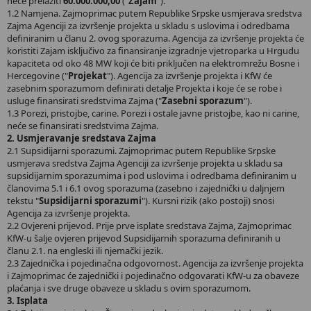
neće prelaziti
60.000.000,00
("
Zajam
").
1.2 Namjena. Zajmoprimac putem Republike Srpske usmjerava sredstva
Zajma Agenciji za izvršenje projekta u skladu s uslovima i odredbama
definiranim u članu 2. ovog sporazuma. Agencija za izvršenje projekta će
koristiti Zajam isključivo za finansiranje izgradnje vjetroparka u Hrgudu
kapaciteta od oko 48 MW koji će biti priključen na elektromrežu Bosne i
Hercegovine ("
Projekat
"). Agencija za izvršenje projekta i KfW će
zasebnim sporazumom definirati detalje Projekta i koje će se robe i
usluge finansirati sredstvima Zajma ("
Zasebni sporazum
").
1.3 Porezi, pristojbe, carine. Porezi i ostale javne pristojbe, kao ni carine,
neće se finansirati sredstvima Zajma.
2. Usmjeravanje sredstava Zajma
2.1 Supsidijarni sporazumi. Zajmoprimac putem Republike Srpske
usmjerava sredstva Zajma Agenciji za izvršenje projekta u skladu sa
supsidijarnim sporazumima i pod uslovima i odredbama definiranim u
članovima 5.1 i 6.1 ovog sporazuma (zasebno i zajednički u daljnjem
tekstu "
Supsidijarni sporazumi
"). Kursni rizik (ako postoji) snosi
Agencija za izvršenje projekta.
2.2 Ovjereni prijevod. Prije prve isplate sredstava Zajma, Zajmoprimac
KfW-u šalje ovjeren prijevod Supsidijarnih sporazuma definiranih u
članu 2.1. na engleski ili njemački jezik.
2.3 Zajednička i pojedinačna odgovornost. Agencija za izvršenje projekta
i Zajmoprimac će zajednički i pojedinačno odgovarati KfW-u za obaveze
plaćanja i sve druge obaveze u skladu s ovim sporazumom.
3. Isplata