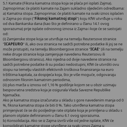
5.1 Kamate (Fiksna kamatna stopa koja se plaća pri isplati Zajma).
Zajmoprimac će platiti kamate na Zajam sukladno sljedećim odredbama:
a) Kamatna stopa. Zajmoprimac će platiti kamate na svaki iznos isplaćen
iz Zajma po stopi ("
Fiksnoj kamatnoj stopi
") koju KfW utvrđuje u roku
od dva Bankarska dana (kao što je definirano u članu 14.1 ovog
sporazuma) prije isplate odnosnog iznosa iz Zajma i koje će se sastojati
od:
(i) Zamjenske stope koja se utvrđuje na temelju Reutersove stranice
"
ICAPEURO
" ili, ako ova stranica ne sadrži potrebne podatke ili joj se ne
može pristupiti, na temelju Bloombergove stranice "
ICAE
" (ili na temelju
neke druge stranice koja zamjenjuje navedenu Reutersovu ili
Bloombergovu stranicu). Ako nijedna od dvije navedene stranice na
sadrži potrebne podatke ili su podaci nedostupni, KfW će utvrditi ovu
stopu na temelju vlastitih efektivnih troškova finansiranja na euro
tržištima kapitala, za dospijeća koja, što je više moguće, odgovaraju
odnosnim fiksnim kamatnim periodima,
(ii) plus marža u iznosu od 1,16 % godišnje kojom se u obzir uzimaju
bespovratna sredstva koja je osigurala Vlada Savezne Republike
Njemačke.
Ako je kamatna stopa izračunata u skladu s gore navedenim manja od 0
%, fiksna kamatna stopa će biti 0 %. Tako utvrđena kamatna stopa
primjenjivat će se do posljednje rate otplate koja je primljena u skladu s
planom otplate definiranom u članu 6.1 ovog sporazuma.
b) Konsolidacija. Ako se iz Zajma izvrši više od jedne isplate, KfW će
konsolidirati kamatne stope utvrđene za svaki iznos Zajma u