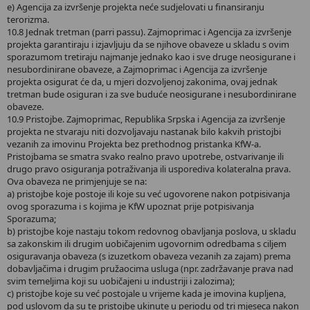
e) Agencija za izvršenje projekta neće sudjelovati u finansiranju
terorizma.
10.8 Jednak tretman (parri passu). Zajmoprimac i Agencija za izvršenje
projekta garantiraju i izjavljuju da se njihove obaveze u skladu s ovim
sporazumom tretiraju najmanje jednako kao i sve druge neosigurane i
nesubordinirane obaveze, a Zajmoprimac i Agencija za izvršenje
projekta osigurat će da, u mjeri dozvoljenoj zakonima, ovaj jednak
tretman bude osiguran i za sve buduće neosigurane i nesubordinirane
obaveze.
10.9 Pristojbe. Zajmoprimac, Republika Srpska i Agencija za izvršenje
projekta ne stvaraju niti dozvoljavaju nastanak bilo kakvih pristojbi
vezanih za imovinu Projekta bez prethodnog pristanka KfW-a.
Pristojbama se smatra svako realno pravo upotrebe, ostvarivanje ili
drugo pravo osiguranja potraživanja ili usporediva kolateralna prava.
Ova obaveza ne primjenjuje se na:
a) pristojbe koje postoje ili koje su već ugovorene nakon potpisivanja
ovog sporazuma i s kojima je KfW upoznat prije potpisivanja
Sporazuma;
b) pristojbe koje nastaju tokom redovnog obavljanja poslova, u skladu
sa zakonskim ili drugim uobičajenim ugovornim odredbama s ciljem
osiguravanja obaveza (s izuzetkom obaveza vezanih za zajam) prema
dobavljačima i drugim pružaocima usluga (npr. zadržavanje prava nad
svim temeljima koji su uobičajeni u industriji i zalozima);
c) pristojbe koje su već postojale u vrijeme kada je imovina kupljena,
pod uslovom da su te pristojbe ukinute u periodu od tri mjeseca nakon