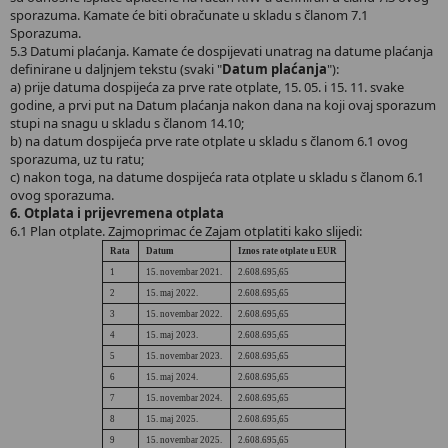
sporazuma. Kamate će biti obračunate u skladu s članom 7.1
Sporazuma.
5.3 Datumi plaćanja. Kamate će dospijevati unatrag na datume plaćanja
definirane u daljnjem tekstu (svaki "
Datum plaćanja
"):
a) prije datuma dospijeća za prve rate otplate, 15. 05. i 15. 11. svake
godine, a prvi put na Datum plaćanja nakon dana na koji ovaj sporazum
stupi na snagu u skladu s članom 14.10;
b) na datum dospijeća prve rate otplate u skladu s članom 6.1 ovog
sporazuma, uz tu ratu;
c) nakon toga, na datume dospijeća rata otplate u skladu s članom 6.1
ovog sporazuma.
6. Otplata i prijevremena otplata
6.1 Plan otplate. Zajmoprimac će Zajam otplatiti kako slijedi:
Rata
Datum
Iznos rate otplate u EUR
1
15. novembar 2021.
2.608.695,65
2
15. maj 2022.
2.608.695,65
3
15. novembar 2022.
2.608.695,65
4
15. maj 2023.
2.608.695,65
5
15. novembar 2023.
2.608.695,65
6
15. maj 2024.
2.608.695,65
7
15. novembar 2024.
2.608.695,65
8
15. maj 2025.
2.608.695,65
9
15. novembar 2025.
2.608.695,65