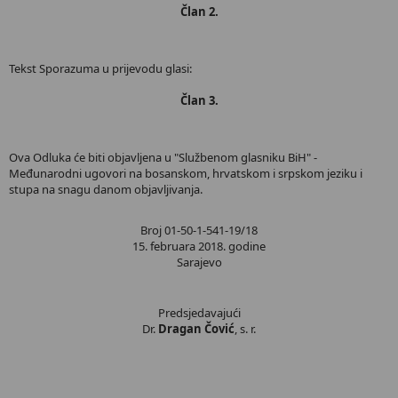
Član 2.
Tekst Sporazuma u prijevodu glasi:
Član 3.
Ova Odluka će biti objavljena u "Službenom glasniku BiH" -
Međunarodni ugovori na bosanskom, hrvatskom i srpskom jeziku i
stupa na snagu danom objavljivanja.
Broj 01-50-1-541-19/18
15. februara 2018. godine
Sarajevo
Predsjedavajući
Dr.
Dragan Čović
, s. r.