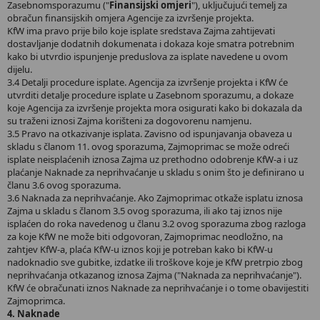
Zasebnomsporazumu ("
Finansijski omjeri
"), uključujući temelj za
obračun finansijskih omjera Agencije za izvršenje projekta.
KfW ima pravo prije bilo koje isplate sredstava Zajma zahtijevati
dostavljanje dodatnih dokumenata i dokaza koje smatra potrebnim
kako bi utvrdio ispunjenje preduslova za isplate navedene u ovom
dijelu.
3.4 Detalji procedure isplate. Agencija za izvršenje projekta i KfW će
utvrditi detalje procedure isplate u Zasebnom sporazumu, a dokaze
koje Agencija za izvršenje projekta mora osigurati kako bi dokazala da
su traženi iznosi Zajma korišteni za dogovorenu namjenu.
3.5 Pravo na otkazivanje isplata. Zavisno od ispunjavanja obaveza u
skladu s članom 11. ovog sporazuma, Zajmoprimac se može odreći
isplate neisplaćenih iznosa Zajma uz prethodno odobrenje KfW-a i uz
plaćanje Naknade za neprihvaćanje u skladu s onim što je definirano u
članu 3.6 ovog sporazuma.
3.6 Naknada za neprihvaćanje. Ako Zajmoprimac otkaže isplatu iznosa
Zajma u skladu s članom 3.5 ovog sporazuma, ili ako taj iznos nije
isplaćen do roka navedenog u članu 3.2 ovog sporazuma zbog razloga
za koje KfW ne može biti odgovoran, Zajmoprimac neodložno, na
zahtjev KfW-a, plaća KfW-u iznos koji je potreban kako bi KfW-u
nadoknadio sve gubitke, izdatke ili troškove koje je KfW pretrpio zbog
neprihvaćanja otkazanog iznosa Zajma ("Naknada za neprihvaćanje").
KfW će obračunati iznos Naknade za neprihvaćanje i o tome obavijestiti
Zajmoprimca.
4. Naknade