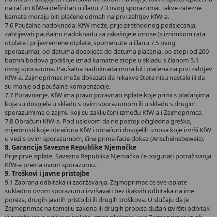
na račun KfW-a definiran u članu 7.3 ovog sporazuma. Takve zatezne
kamate moraju biti plaćene odmah na prvi zahtjev KfW-a.
7.6 Paušalna nadoknada. KfW može, prije prethodnog podsjećanja,
zahtijevati paušalnu nadoknadu za zakašnjele iznose (s iznimkom rata
otplate i prijevremene otplate, spomenute u članu 7.5 ovog
sporazuma), od datuma dospijeća do datuma plaćanja, po stopi od 200
baznih bodova godišnje iznad kamatne stope u skladu s članom 5.1
ovog sporazuma. Paušalna nadoknada mora biti plaćena na prvi zahtjev
KfW-a. Zajmoprimac može dokazati da nikakve štete nisu nastale ili da
su manje od paušalne kompenzacije.
7.7 Poravnanje. KfW ima pravo poravnati isplate koje primi s plaćanjima
koja su dospjela u skladu s ovim sporazumom ili u skladu s drugim
sporazumima o zajmu koji su zaključeni između KfW-a i Zajmoprimca.
7.8 Obračuni KfW-a. Pod uslovom da ne postoji očigledna greška,
vrijednosti koje obračuna KfW i obračuni dospjelih iznosa koje izvrši KfW
u vezi s ovim sporazumom, čine prima-facie dokaz (Anscheinsbeweis).
8. Garancija Savezne Republike Njemačke
Prije prve isplate, Savezna Republika Njemačka će osigurati potraživanja
KfW-a prema ovom sporazumu.
9. Troškovi i javne pristojbe
9.1 Zabrana odbitaka ili zadržavanja. Zajmoprimac će sve isplate
sukladno ovom sporazumu izvršavati bez ikakvih odbitaka na ime
poreza, drugih javnih pristojbi ili drugih troškova. U slučaju da je
Zajmoprimac na temelju zakona ili drugih propisa dužan izvršiti odbitak
ili zadržavanje prilikom isplate, iznos plaćanja koje Zajmoprimac izvrši