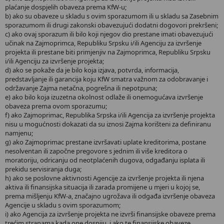
plaćanje dospjelih obaveza prema KfW-u;
b) ako su obaveze u skladu s ovim sporazumom ili u skladu sa Zasebnim
sporazumom ili drugi zakonski obavezujući dodatni dogovori prekršeni;
c) ako ovaj sporazum ili bilo koji njegov dio prestane imati obavezujući
učinak na Zajmoprimca, Republiku Srpsku i/ili Agenciju za izvršenje
projekta ili prestane biti primjenjiv na Zajmoprimca, Republiku Srpsku
i/ili Agenciju za izvršenje projekta;
d) ako se pokaže da je bilo koja izjava, potvrda, informacija,
predstavljanje ili garancija koju KfW smatra važnom za odobravanje i
održavanje Zajma netačna, pogrešna ili nepotpuna;
e) ako bilo koja izuzetna okolnost odlaže ili onemogućava izvršenje
obaveza prema ovom sporazumu;
f) ako Zajmoprimac, Republika Srpska i/ili Agencija za izvršenje projekta
nisu u mogućnosti dokazati da su iznosi Zajma korišteni za definiranu
namjenu;
g) ako Zajmoprimac prestane izvršavati uplate kreditorima, postane
nesolventan ili započne pregovore s jednim ili više kreditora o
moratoriju, odricanju od neotplaćenih dugova, odgađanju isplata ili
prekidu servisiranja duga;
h) ako se poslovne aktivnosti Agencije za izvršenje projekta ili njena
aktiva ili finansijska situacija ili zarada promijene u mjeri u kojoj se,
prema mišljenju KfW-a, značajno ugrožava ili odgađa izvršenje obaveza
Agencije u skladu s ovim sporazumom;
i) ako Agencija za izvršenje projekta ne izvrši finansijske obaveze prema
trećim stranama kada one dospiju, i ako te finansijske obaveze