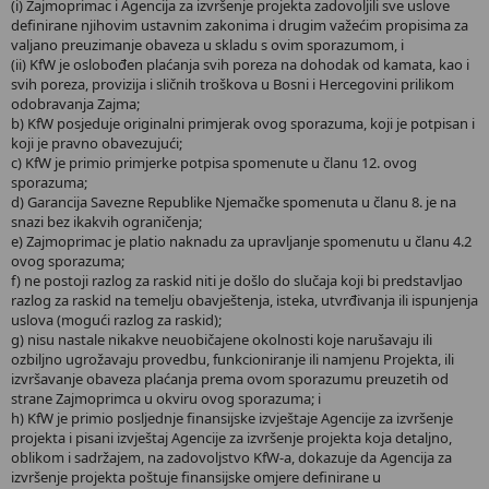
(i) Zajmoprimac i Agencija za izvršenje projekta zadovoljili sve uslove
definirane njihovim ustavnim zakonima i drugim važećim propisima za
valjano preuzimanje obaveza u skladu s ovim sporazumom, i
(ii) KfW je oslobođen plaćanja svih poreza na dohodak od kamata, kao i
svih poreza, provizija i sličnih troškova u Bosni i Hercegovini prilikom
odobravanja Zajma;
b) KfW posjeduje originalni primjerak ovog sporazuma, koji je potpisan i
koji je pravno obavezujući;
c) KfW je primio primjerke potpisa spomenute u članu 12. ovog
sporazuma;
d) Garancija Savezne Republike Njemačke spomenuta u članu 8. je na
snazi bez ikakvih ograničenja;
e) Zajmoprimac je platio naknadu za upravljanje spomenutu u članu 4.2
ovog sporazuma;
f) ne postoji razlog za raskid niti je došlo do slučaja koji bi predstavljao
razlog za raskid na temelju obavještenja, isteka, utvrđivanja ili ispunjenja
uslova (mogući razlog za raskid);
g) nisu nastale nikakve neuobičajene okolnosti koje narušavaju ili
ozbiljno ugrožavaju provedbu, funkcioniranje ili namjenu Projekta, ili
izvršavanje obaveza plaćanja prema ovom sporazumu preuzetih od
strane Zajmoprimca u okviru ovog sporazuma; i
h) KfW je primio posljednje finansijske izvještaje Agencije za izvršenje
projekta i pisani izvještaj Agencije za izvršenje projekta koja detaljno,
oblikom i sadržajem, na zadovoljstvo KfW-a, dokazuje da Agencija za
izvršenje projekta poštuje finansijske omjere definirane u