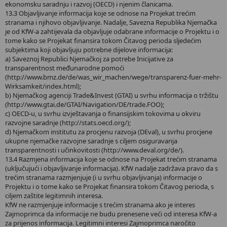
ekonomsku saradnju i razvoj (OECD) i njenim članicama.
13.3 Objavljivanje informacija koje se odnose na Projekat trećim
stranama i njihovo objavljivanje. Nadalje, Savezna Republika Njemačka
je od KfW-a zahtijevala da objavljuje odabrane informacije o Projektu i o
tome kako se Projekat finansira tokom Čitavog perioda sljedećim
subjektima koji objavljuju potrebne dijelove informacija:
a) Saveznoj Republici Njemačkoj za potrebe Inicijative za
transparentnost međunarodne pomoći
(http://www.bmz.de/de/was_wir_machen/wege/transparenz-fuer-mehr-
Wirksamkeit/index.html);
b) Njemačkog agenciji Trade&Invest (GTAI) u svrhu informacija o tržištu
(http://www.gtai.de/GTAI/Navigation/DE/trade.FOO);
c) OECD-u, u svrhu izvještavanja o finansijskim tokovima u okviru
razvojne saradnje (http://stats.oecd.org/);
d) Njemačkom institutu za procjenu razvoja (DEval), u svrhu procjene
ukupne njemačke razvojne saradnje s ciljem osiguravanja
transparentnosti i učinkovitosti (http://www.deval.org/de/).
13.4 Razmjena informacija koje se odnose na Projekat trećim stranama
(uključujući i objavljivanje informacija). KfW nadalje zadržava pravo da s
trećim stranama razmjenjuje (i u svrhu objavljivanja) informacije o
Projektu i o tome kako se Projekat finansira tokom Čitavog perioda, s
ciljem zaštite legitimnih interesa.
KfW ne razmjenjuje informacije s trećim stranama ako je interes
Zajmoprimca da informacije ne budu prenesene veći od interesa KfW-a
za prijenos informacija. Legitimni interesi Zajmoprimca naročito