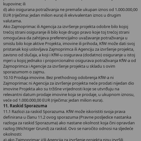
kupovine; ili
d) ako osigurana potraživanja ne premaše ukupan iznos od 1.000.000,00
EUR (riječima: jedan milion eura) ili ekvivalentan iznos u drugim
valutama.
Ako Zajmoprimac ili Agencija za izvršenje projekta odobre bilo kojoj
trećoj strani osiguranje ili bilo koje drugo pravo koje toj trećoj strani
omogućava da zahtijeva preferencijalno uvažavanje potraživanja u
smislu bilo koje aktive Projekta, imovine ili prihoda, KfW može dati svoj
pristanak koji uslovljava Zajmoprimca ili Agenciju za izvršenje projekta,
zavisno od slučaja, a koji i KfW-u osigurava (dodatno) osiguranje u istoj
mjeri u kojoj jednako i proporcionalno osigurava potraživanja KfW-a od
Zajmoprimca i Agencije za izvršenje projekta u skladu s ovim
sporazumom o zajmu.
10.10 Prodaja imovine. Bez prethodnog odobrenja KfW-a ni
Zajmoprimac ni Agencija za izvršenje projekta neće prodati nijedan dio
imovine Projekta ako su tržišne vrijednosti koje se utvrđuju na
relevantni datum prodaje imovine koja se prodaje, u ukupnom iznosu,
veće od 1.000.000,00 EUR (riječima: jedan milion eura).
11. Raskid Sporazuma
11.1 Razlozi za raskid Sporazuma. KfW može iskoristiti svoja prava
definirana u članu 11.2 ovog sporazuma (Pravne posljedice nastanka
razloga za raskid Sporazuma) ako nastane okolnost koja čini opravdan
razlog (Wichtiger Grund) za raskid. Ovo se naročito odnosi na sljedeće
okolnosti:
a) ako Zajmoprimac i/ili Agencija za izvršenje projekta nisu izvršili