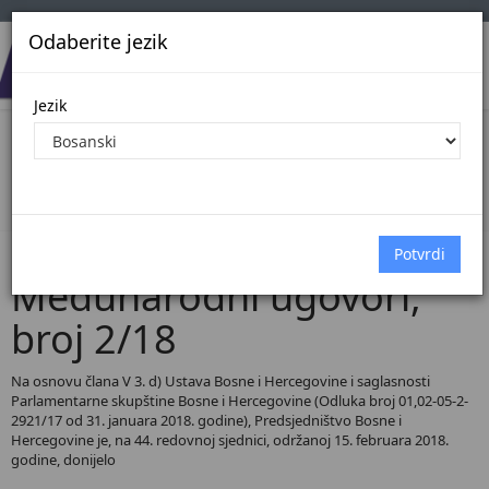
Odaberite jezik
Jezik
Pregled Dokumenata| Broj 2/18
Početna
Dokumenti
Međunarodni ugovori
Dokumenti pregled
Međunarodni ugovori,
broj 2/18
Na osnovu člana V 3. d) Ustava Bosne i Hercegovine i saglasnosti
Parlamentarne skupštine Bosne i Hercegovine (Odluka broj 01,02-05-2-
2921/17 od 31. januara 2018. godine), Predsjedništvo Bosne i
Hercegovine je, na 44. redovnoj sjednici, održanoj 15. februara 2018.
godine, donijelo