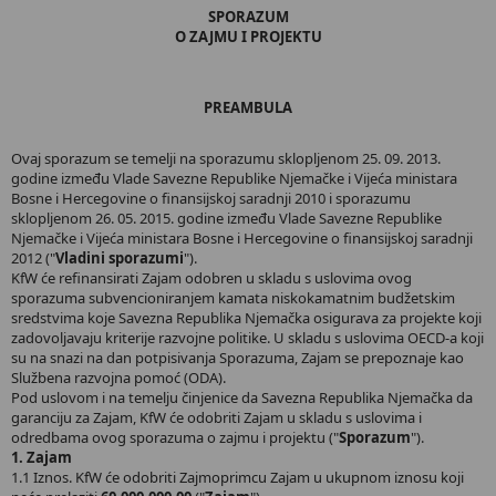
SPORAZUM
O ZAJMU I PROJEKTU
PREAMBULA
Ovaj sporazum se temelji na sporazumu sklopljenom 25. 09. 2013.
godine između Vlade Savezne Republike Njemačke i Vijeća ministara
Bosne i Hercegovine o finansijskoj saradnji 2010 i sporazumu
sklopljenom 26. 05. 2015. godine između Vlade Savezne Republike
Njemačke i Vijeća ministara Bosne i Hercegovine o finansijskoj saradnji
2012 ("
Vladini sporazumi
").
KfW će refinansirati Zajam odobren u skladu s uslovima ovog
sporazuma subvencioniranjem kamata niskokamatnim budžetskim
sredstvima koje Savezna Republika Njemačka osigurava za projekte koji
zadovoljavaju kriterije razvojne politike. U skladu s uslovima OECD-a koji
su na snazi na dan potpisivanja Sporazuma, Zajam se prepoznaje kao
Službena razvojna pomoć (ODA).
Pod uslovom i na temelju činjenice da Savezna Republika Njemačka da
garanciju za Zajam, KfW će odobriti Zajam u skladu s uslovima i
odredbama ovog sporazuma o zajmu i projektu ("
Sporazum
").
1. Zajam
1.1 Iznos. KfW će odobriti Zajmoprimcu Zajam u ukupnom iznosu koji