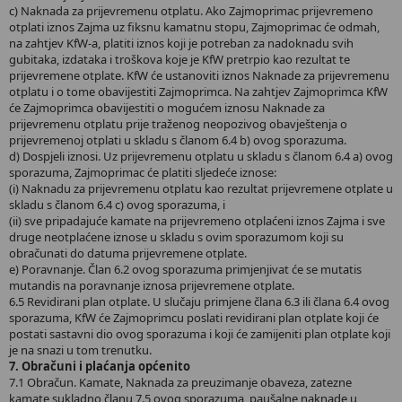
c) Naknada za prijevremenu otplatu. Ako Zajmoprimac prijevremeno
otplati iznos Zajma uz fiksnu kamatnu stopu, Zajmoprimac će odmah,
na zahtjev KfW-a, platiti iznos koji je potreban za nadoknadu svih
gubitaka, izdataka i troškova koje je KfW pretrpio kao rezultat te
prijevremene otplate. KfW će ustanoviti iznos Naknade za prijevremenu
otplatu i o tome obavijestiti Zajmoprimca. Na zahtjev Zajmoprimca KfW
će Zajmoprimca obavijestiti o mogućem iznosu Naknade za
prijevremenu otplatu prije traženog neopozivog obavještenja o
prijevremenoj otplati u skladu s članom 6.4 b) ovog sporazuma.
d) Dospjeli iznosi. Uz prijevremenu otplatu u skladu s članom 6.4 a) ovog
sporazuma, Zajmoprimac će platiti sljedeće iznose:
(i) Naknadu za prijevremenu otplatu kao rezultat prijevremene otplate u
skladu s članom 6.4 c) ovog sporazuma, i
(ii) sve pripadajuće kamate na prijevremeno otplaćeni iznos Zajma i sve
druge neotplaćene iznose u skladu s ovim sporazumom koji su
obračunati do datuma prijevremene otplate.
e) Poravnanje. Član 6.2 ovog sporazuma primjenjivat će se mutatis
mutandis na poravnanje iznosa prijevremene otplate.
6.5 Revidirani plan otplate. U slučaju primjene člana 6.3 ili člana 6.4 ovog
sporazuma, KfW će Zajmoprimcu poslati revidirani plan otplate koji će
postati sastavni dio ovog sporazuma i koji će zamijeniti plan otplate koji
je na snazi u tom trenutku.
7. Obračuni i plaćanja općenito
7.1 Obračun. Kamate, Naknada za preuzimanje obaveza, zatezne
kamate sukladno članu 7.5 ovog sporazuma, paušalne naknade u