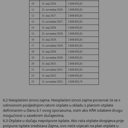
10
15. maj 2026.
2.608.695,65
11
15. novembar 2026.
2.608.695,65
12
15. maj 2027.
2.608.695,65
13
15. novembar 2027.
2.608.695,65
14
15. maj 2028.
2.608.695,65
15
15. novembar 2028.
2.608.695,65
16
15. maj 2029.
2.608.695,65
17
15. novembar 2029.
2.608.695,65
18
15. maj 2030.
2.608.695,65
19
15. novembar 2030.
2.608.695,65
20
15. maj 2031.
2.608.695,65
21
15. novembar 2031.
2.608.695,65
22
15. maj 2032.
2.608.695,65
23
15. novembar 2032.
2.608.695,70
6.2 Neisplaćeni iznosi zajma. Neisplaćeni iznosi zajma poravnat će se s
odnosnom posljednjom ratom otplate u skladu s planom otplate
definiranim u članu 6.1 ovog sporazuma, osim ako KfW odabere drugu
mogućnost u zasebnim slučajevima.
6.3 Otplate u slučaju nepotpune isplate. Ako rata otplate dospijeva prije
potpune isplate sredstava Zajma, ovo neće utjecati na plan otplate u