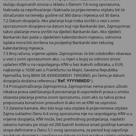
slučaju dugovanih iznosa u skladu s članom 7.6 ovog sporazuma,
Naknada za neprihvaćanje i Naknada za prijevremenu otplatu bit će
obračunate na temelju godine od 360 dana i mjeseca od 30 dana.
7.2 Datum dospijeća. Ako plaćanje koje treba izvršiti u vezi s ovim
sporazumom dospijeva na datum koji nije Bankarski dan, Zajmoprimac
takvo plaćanje mora izvršiti na sljedeći Bankarski dan. Ako sljedeći
Bankarski dan pada u sljedećem kalendarskom mjesecu, odnosna
isplata mora biti izvršena na posljednji Bankarski dan tekućeg
kalendarskog mjeseca.
7.3 Broj računa, vrijeme uplate. Zajmoprimac će biti oslobođen obaveza
u vezi s ovim sporazumom ako, i u mjeri u kojoj su odnosni iznosi
uplaćeni KfW-u na raspolaganju KfW-u bez ikakvih odbitaka, u EUR,
najkasnije u 10:00 sati u Frankfurtu na Majni, Savezna Republika
Njemačka, broj IBAN DE 435002040031 19933665, pri čemu je datum
dospijeća dodatna referenca ("
Ref. YYYYMMDD
").
7.4 Protupotraživanja Zajmoprimca. Zajmoprimac nema pravo uživati
nikakva prava zadržavanja ili poravnanja ili usporedivih prava u smislu
obaveza plaćanja prema ovom sporazumu, osim ako su takva prava
prepoznata konačnom presudom ili ako im se KfW ne usprotivi.
7.5 Zatezne kamate. Ako bilo koja rata otplate ili prijevremene otplate
Zajma sukladno članu 6.4 ovog sporazuma nije na raspolaganju KfW-u u
vrijeme dospijeća, KfW može, bez prethodnog podsjećanja, naplatiti
zateznu kamatu po stopi od 200 baznih bodova iznad godišnje kamatne
stope definirane u članu 5.1 ovog sporazuma, za period koji započinje
na datum dospijeća i završava na datum na koji je takva uplata uplaćena