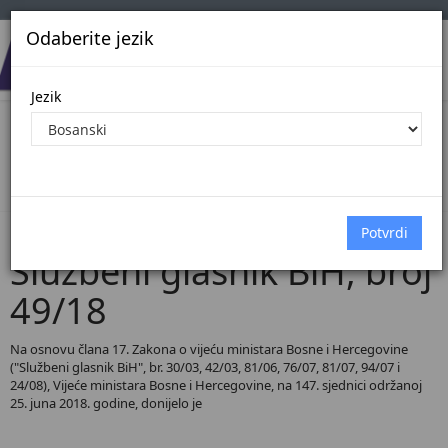
Odaberite jezik
Jezik
Pregled Dokumenata| Broj 49/18
Početna
Dokumenti
Službeni glasnik BiH
Dokumenti pregled
Službeni glasnik BiH, broj
49/18
Na osnovu člana 17. Zakona o vijeću ministara Bosne i Hercegovine
("Službeni glasnik BiH", br. 30/03, 42/03, 81/06, 76/07, 81/07, 94/07 i
24/08), Vijeće ministara Bosne i Hercegovine, na 147. sjednici održanoj
25. juna 2018. godine, donijelo je