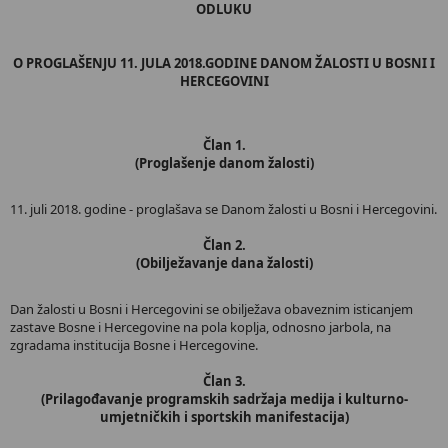
ODLUKU
O PROGLAŠENJU 11. JULA 2018.GODINE DANOM ŽALOSTI U BOSNI I
HERCEGOVINI
Član 1.
(Proglašenje danom žalosti)
11. juli 2018. godine - proglašava se Danom žalosti u Bosni i Hercegovini.
Član 2.
(Obilježavanje dana žalosti)
Dan žalosti u Bosni i Hercegovini se obilježava obaveznim isticanjem
zastave Bosne i Hercegovine na pola koplja, odnosno jarbola, na
zgradama institucija Bosne i Hercegovine.
Član 3.
(Prilagođavanje programskih sadržaja medija i kulturno-
umjetničkih i sportskih manifestacija)