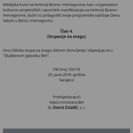
Medijske kuće na teritoriji Bosne i Hercegovine, kao i organizatori
kulturno-umjetničkih i sportskih manifestacija na teritoriji Bosne i
Hercegovine, dužni su prilagoditi svoje programske sadržaje Danu
žalosti u Bosni i Hercegovini.
Član 4.
(Stupanje na snagu)
Ova Odluka stupa na snagu danom donošenja i objavljuje se u
"Službenom glasniku BiH".
VM broj 102/18
25. juna 2018. godine
Sarajevo
Predsjedavajući
Vijeća ministara BiH
Dr.
Denis Zvizdić
, s. r.