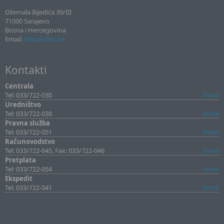
Džemala Bijedića 39/III
71000 Sarajevo
Bosna i Hercegovina
Email:
sllist@sllist.ba
Kontakti
Centrala
Tel: 033/722-030
Email
Uredništvo
Tel: 033/722-038
Email
Pravna služba
Tel: 033/722-051
Email
Računovodstvo
Tel: 033/722-045, Fax: 033/722-046
Email
Pretplata
Tel: 033/722-054
Email
Ekspedit
Tel: 033/722-041
Email