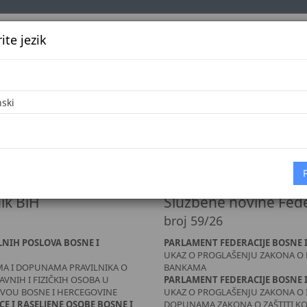
te jezik
k
Službena glasila
Oglašavanje
Pretraga
Vijes
 ZA 2026. GODINU
ik BiH
Službene novine Fede
broj 59/26
LNIH POSLOVA BOSNE I
PARLAMENT FEDERACIJE BOSNE 
UKAZ O PROGLAŠENJU ZAKONA O
MA I DOPUNAMA PRAVILNIKA O
BANKAMA
VNIH I FIZIČKIH OSOBA U
PARLAMENT FEDERACIJE BOSNE 
IVOU BOSNE I HERCEGOVINE
UKAZ O PROGLAŠENJU ZAKONA O 
CE I RASELJENE OSOBE BOSNE I
DOPUNAMA ZAKONA O ZAŠTITI KOR