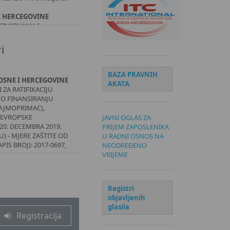
I HERCEGOVINE
IZMJENAMA I
DITNIM
i
I HERCEGOVINE
 RAČUNIMA ZA
BAZA PRAVNIH
SNE I HERCEGOVINE
I HERCEGOVINE
AKATA
ZA RATIFIKACIJU
IZMJENAMA I
O FINANSIRANJU
EMOBILIZIRANIH
ZAJMOPRIMAC),
 PORODICA
 EVROPSKE
JAVNI OGLAS ZA
20. DECEMBRA 2019.
PRIJEM ZAPOSLENIKA
 - MJERE ZAŠTITE OD
U RADNI OSNOS NA
PIS BROJ): 2017-0697,
NEODREĐENO
VRIJEME
SNE I HERCEGOVINE
ZA RATIFIKACIJU
PE O VJEŠTAČKOJ
Registri
A, DEMOKRATIJI I
objavljenih
glasila
SNE I HERCEGOVINE
Registracija
ZA RATIFIKACIJU
JENI BEČKE