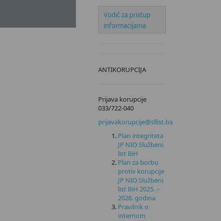
E
Vodič za pristup
SNE I HERCEGOVINE
ZA RATIFIKACIJU
informacijama
AVANJU SPOROVA UZ
NJU
UMU O SLOBODNOJ
SNE I HERCEGOVINE
ANTIKORUPCIJA
ZA RATIFIKACIJU
CENTRALNOEVROPSKOG
NI BR. 2/2024 O
Prijava korupcije
OVINE
033/722-040
prijavakorupcije@sllist.ba
Plan integriteta
JP NIO Službeni
list BiH
Plan za borbu
protiv korupcije
JP NIO Službeni
list BiH 2025. –
2028. godina
Pravilnik o
internom