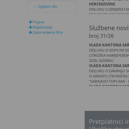
HERCEGOVINE
Oglasni dio
ODLUKU O IZMJENI I 
PROJEKATA OBNOVE I 
SOCIJALNE INFRASTRUK
Prijava
PROSTORIMA GDJE ŽIVE
Službene novi
Registracija
ZA 2024. GODINU
Zaboravljena šifra
broj 31/26
KOMISIJA ZA IZBJEGLI
HERCEGOVINE
VLADA KANTONA SAR
ODLUKU O IZMJENI I 
ODLUKU O DOPUNI O
PROJEKATA OBNOVE I 
UTROŠKA NAMJENSKIH
SOCIJALNE INFRASTRUK
2026. GODINU
PROSTORIMA GDJE ŽIVE
VLADA KANTONA SAR
ZA 2025. GODINU
ODLUKU O DAVANJU S
DRŽAVNA REGULATOR
O GRANTU (TEHNIČKA 
ENERGIJU - DERK
"SARAJEVO TOPLANE - 
ODLUKA O IZDAVANJU 
VLADA KANTONA SAR
DJELATNOST MEĐUNA
ODLUKU O DAVANJU S
ENERGIJOM
JAVNOJ USTANOVI ZA 
KONKURENCIJSKO VIJ
ZA PROVOĐENJE USLU
ZAKLJUČAK
ARHEOLOŠKOG LOKALI
ARHEOLOŠKO NALAZIŠ
CRKVA I SREDNJOVJE
Pretplatnici
PRIRODE "VRELO BOSN
Ukoliko ste ve
VLADA KANTONA SAR