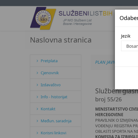
Odaberi
Jezi
Jezik
Naslovna stranica
Pretplata
PLAN JAVNIH NABAVKI
Cjenovnik
Izdavaštvo
Službeni glasn
Info - historijat
broj 55/26
Kontakt
MINISTARTSTVO CIVI
HERCEGOVINE
PRAVILNIK O IZMJENA
Međun. saradnja
VOĐENJU REGISTRA PRA
OBLASTI SPORTA NA N
Korisni linkovi
KOMISIJA ZA IZBJEGLI