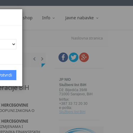
ti
Web shop
Info
Javne nabavke
Naslovna stranica
JP NIO
Službeni list BiH
racije BiH
Dž. Bijedića 39/III
71000 Sarajevo, BiH
tel/fax:
+387 33 72 20 30
I HERCEGOVINE
e-pošta:
 DOPUNI ZAKONA O
Službeni list BiH
I HERCEGOVINE
IZMJENAMA I
ISNIKA FINANSIJSKIH