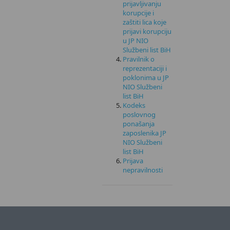
prijavljivanju
korupcije i
zaštiti lica koje
prijavi korupciju
u JP NIO
Službeni list BiH
Pravilnik o
reprezentaciji i
poklonima u JP
NIO Službeni
list BiH
Kodeks
poslovnog
ponašanja
zaposlenika JP
NIO Službeni
list BiH
Prijava
nepravilnosti