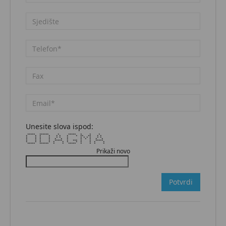
Unesite slova ispod:
***** ****** * ***** * * *
* * * * * * * * ** ** * *
* * * * * * * * * * * * *
* * * * * * * * * * * *
* * * * ***** * *** * * *****
* * * * * * * * * * * *
***** ****** * * ***** * * * *
Prikaži novo
Potvrdi