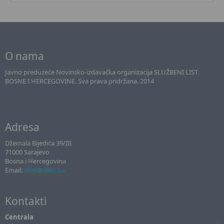
O nama
Javno preduzeće Novinsko-izdavačka organizacija SLUŽBENI LIST
BOSNE I HERCEGOVINE. Sva prava pridržana. 2014
Adresa
Džemala Bijedića 39/III
71000 Sarajevo
Bosna i Hercegovina
Email:
sllist@sllist.ba
Kontakti
Centrala