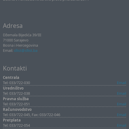
Adresa
Džemala Bijedića 39/III
71000 Sarajevo
Bosna i Hercegovina
Email:
sllist@sllist.ba
Kontakti
Centrala
Tel: 033/722-030
Email
Uredništvo
Tel: 033/722-038
Email
Pravna služba
Tel: 033/722-051
Email
Računovodstvo
Tel: 033/722-045, Fax: 033/722-046
Email
Pretplata
Tel: 033/722-054
Email