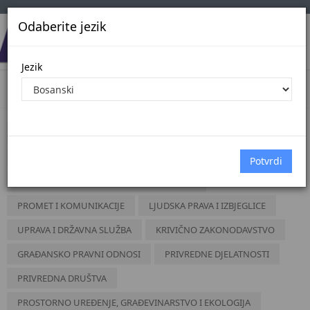
Odaberite jezik
Jezik
Akti
DRŽAVNO UREĐENJE
VANJSKI POSLOVI
DRŽAVNA SIGURNOST
ODBRANA
FINANSIJE
VANJSKA TRGOVINA I EKONOMSKI ODNOSI
PROMET I KOMUNIKACIJE
LJUDSKA PRAVA I IZBJEGLICE
UPRAVA I DRŽAVNA SLUŽBA
KRIVIČNO ZAKONODAVSTVO
GRAĐANSKO PRAVNI ODNOSI
PRIVREDNE DJELATNOSTI
PRIVREDNA DRUŠTVA
PROSTORNO UREĐENJE, GRAĐEVINARSTVO I EKOLOGIJA