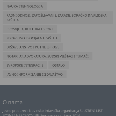
NAUKA I TEHNOLOGIJA
RADNI ODNOSI, ZAPOŠLJAVANJE, ZARADE, BORAČKO INVALIDSKA
ZAŠTITA
PROSVJETA, KULTURA I SPORT
ZDRAVSTVO I SOCIJALNA ZAŠTITA
DRŽAVLJANSTVO I PUTNE ISPRAVE
NOTARIJAT, ADVOKATURA, SUDSKI VJEŠTACI I TUMAČI
EVROPSKE INTEGRACIJE
OSTALO
JAVNO INFORMISANJE I IZDAVAŠTVO
O nama
Javno preduzeće Novinsko-izdavačka organizacija SLUŽBENI LIST
BOSNE I HERCEGOVINE. Sva prava pridržana. 2014