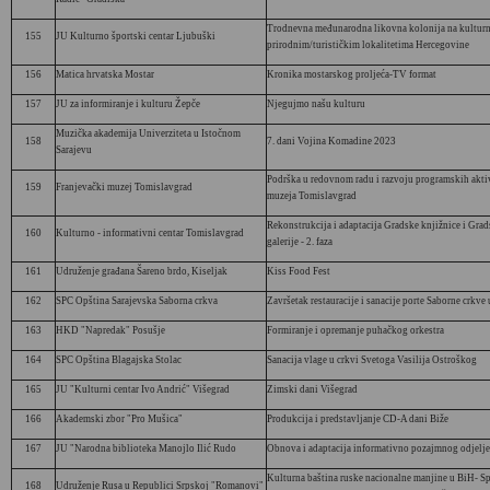
Trodnevna međunarodna likovna kolonija na kultur
155
JU Kulturno športski centar Ljubuški
prirodnim/turističkim lokalitetima Hercegovine
156
Matica hrvatska Mostar
Kronika mostarskog proljeća-TV format
157
JU za informiranje i kulturu Žepče
Njegujmo našu kulturu
Muzička akademija Univerziteta u Istočnom
158
7. dani Vojina Komadine 2023
Sarajevu
Podrška u redovnom radu i razvoju programskih akti
159
Franjevački muzej Tomislavgrad
muzeja Tomislavgrad
Rekonstrukcija i adaptacija Gradske knjižnice i Gra
160
Kulturno - informativni centar Tomislavgrad
galerije - 2. faza
161
Udruženje građana Šareno brdo, Kiseljak
Kiss Food Fest
162
SPC Opština Sarajevska Saborna crkva
Završetak restauracije i sanacije porte Saborne crkve
163
HKD "Napredak" Posušje
Formiranje i opremanje puhačkog orkestra
164
SPC Opština Blagajska Stolac
Sanacija vlage u crkvi Svetoga Vasilija Ostroškog
165
JU "Kulturni centar Ivo Andrić" Višegrad
Zimski dani Višegrad
166
Akademski zbor "Pro Mušica"
Produkcija i predstavljanje CD-A dani Biže
167
JU "Narodna biblioteka Manojlo Ilić Rudo
Obnova i adaptacija informativno pozajmnog odjelje
Kulturna baština ruske nacionalne manjine u BiH- Sp
168
Udruženje Rusa u Republici Srpskoj "Romanovi"