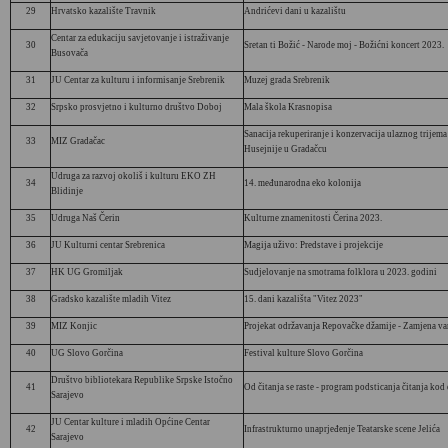
29
Hrvatsko kazalište Travnik
Andrićevi dani u kazalištu
Centar za edukaciju savjetovanje i istraživanje
30
Sretan ti Božić - Narode moj - Božićni koncert 2023.
Busovača
31
JU Centar za kulturu i informisanje Srebrenik
Muzej grada Srebrenik
32
Srpsko prosvjetno i kulturno društvo Doboj
Mala škola Krasnopisa
Sanacija rekuperiranje i konzervacija ulaznog trijem
33
MIZ Gradačac
Husejnije u Gradačcu
Udruga za razvoj okoliš i kulturu EKO ZH
34
14. međunarodna eko kolonija
Blidinje
35
Udruga Naš Čerin
Kulturne znamenitosti Čerina 2023.
36
JU Kulturni centar Srebrenica
Magija uživo: Predstave i projekcije
37
HK UG Gromiljak
Sudjelovanje na smotrama folklora u 2023. godini
38
Gradsko kazalište mladih Vitez
15. dani kazališta "Vitez 2023"
39
MIZ Konjic
Projekat održavanja Repovačke džamije - Zamjena van
40
UG Slovo Gorčina
Festival kulture Slovo Gorčina
Društvo bibliotekara Republike Srpske Istočno
41
Od čitanja se raste - program podsticanja čitanja kod
Sarajevo
JU Centar kulture i mladih Općine Centar
42
Infrastrukturno unaprjeđenje Teatarske scene Jelića
Sarajevo