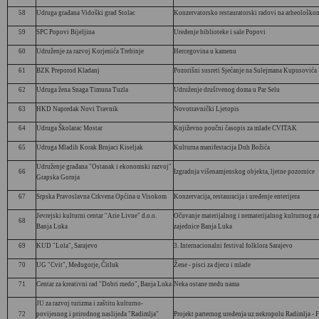
58
Udruga građana Vidoški grad Stolac
Konzervatorsko restauratorski radovi na arheološko
59
SPC Popovi Bijeljina
Uređenje biblioteke i sale Popovi
60
Udruženje za razvoj Korjenića Trebinje
Hercegovina u kamenu
61
BZK Preporod Kladanj
Pozorišni susreti Sjećanje na Sulejmana Kupusovića
62
Udruga žena Snaga Timuna Tuzla
Udruženje društvenog doma u Par Selu
63
HKD Napredak Novi Travnik
Novotravnički Ljetopis
64
Udruga Školarac Mostar
Književno poučni časopis za mlade CVITAK
65
Udruga Mladih Korak Brnjaci Kiseljak
Kulturna manifestacija Duh Božića
Udruženje građana "Ostanak i ekonomski razvoj"
66
Izgradnja višenamjenskog objekta, ljetne pozornice
Grapska Gornja
67
Srpska Pravoslavna Crkvena Općina u Visokom
Konzervacija, restauracija i uređenje enterijera
Jevrejski kulturni centar "Arie Livne" d.o.o.
Očuvanje materijalnog i nematerijalnog kulturnog na
68
Banja Luka
zajednice Banja Luka
69
KUD "Lola", Sarajevo
3. Internacionalni festival folklora Sarajevo
70
UG "Cvit", Međugorje, Čitluk
Žene - pisci za djecu i mlade
71
Centar za kreativni rad "Dobri medo", Banja Luka
Neka ostane među nama
JU za razvoj turizma i zaštitu kulturno-
72
povijesnog i prirodnog naslijeđa "Radimlja"
Projekt parternog uređenja uz nekropolu Radimlja - F