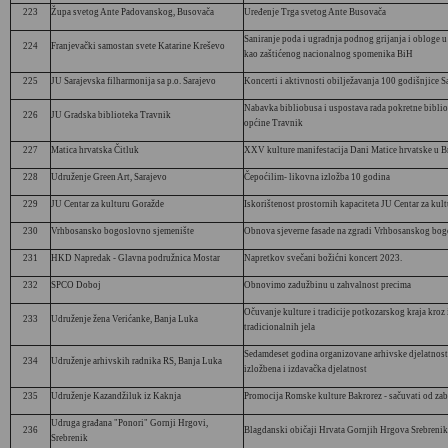
223
Župa svetog Ante Padovanskog, Busovača
Uređenje Trga svetog Ante Busovača
Saniranje poda i ugradnja podnog grijanja i obloge u
224
Franjevački samostan svete Katarine Kreševo
kao zaštićenog nacionalnog spomenika BiH
225
JU Sarajevska filharmonija sa p.o. Sarajevo
Koncerti i aktivnosti obilježavanja 100 godišnjice S
Nabavka bibliobusa i uspostava rada pokretne biblio
226
JU Gradska biblioteka Travnik
općine Travnik
227
Matica hrvatska Čitluk
XXV kulture manifestacija Dani Matice hrvatske u B
228
Udruženje Green Art, Sarajevo
Čepoćilim- likovna izložba 10 godina
229
JU Centar za kulturu Goražde
Iskorištenost prostornih kapaciteta JU Centar za kult
230
Vrhbosansko bogoslovno sjemenište
Obnova sjeverne fasade na zgradi Vrhbosanskog bog
231
HKD Napredak - Glavna podružnica Mostar
Napretkov svečani božićni koncert 2023.
232
SPCO Doboj
Obnovimo zadužbinu u zahvalnost precima
Očuvanje kulture i tradicije potkozarskog kraja kroz 
233
Udruženje žena Verićanke, Banja Luka
tradicionalnih jela
Sedamdeset godina organizovane arhivske djelatnost
234
Udruženje arhivskih radnika RS, Banja Luka
izložbena i izdavačka djelatnost
235
Udruženje Kazandžiluk iz Kaknja
Promocija Romske kulture Bakrorez - sačuvati od za
Udruga građana "Ponori" Gornji Hrgovi,
236
Blagdanski običaji Hrvata Gornjih Hrgova Srebrenik
Srebrenik