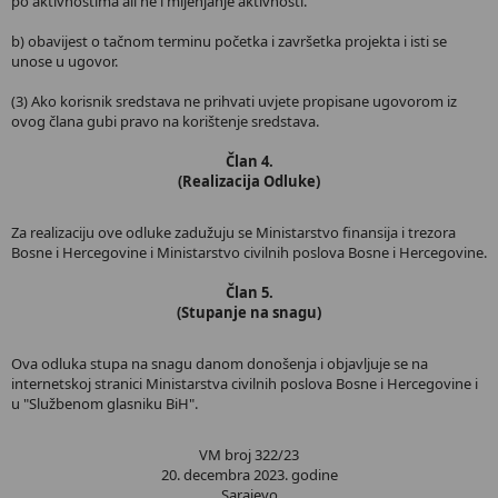
po aktivnostima ali ne i mijenjanje aktivnosti.
b) obavijest o tačnom terminu početka i završetka projekta i isti se
unose u ugovor.
(3) Ako korisnik sredstava ne prihvati uvjete propisane ugovorom iz
ovog člana gubi pravo na korištenje sredstava.
Član 4.
(Realizacija Odluke)
Za realizaciju ove odluke zadužuju se Ministarstvo finansija i trezora
Bosne i Hercegovine i Ministarstvo civilnih poslova Bosne i Hercegovine.
Član 5.
(Stupanje na snagu)
Ova odluka stupa na snagu danom donošenja i objavljuje se na
internetskoj stranici Ministarstva civilnih poslova Bosne i Hercegovine i
u "Službenom glasniku BiH".
VM broj 322/23
20. decembra 2023. godine
Sarajevo