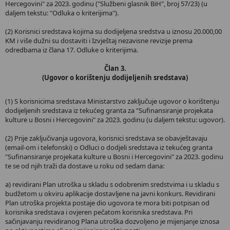
Hercegovini" za 2023. godinu ("Službeni glasnik BiH", broj 57/23) (u
daljem tekstu: "Odluka o kriterijima").
(2) Korisnici sredstava kojima su dodijeljena sredstva u iznosu 20.000,00
KM i više dužni su dostaviti i Izvještaj nezavisne revizije prema
odredbama iz člana 17. Odluke o kriterijima.
Član 3.
(Ugovor o korištenju dodijeljenih sredstava)
(1) S korisnicima sredstava Ministarstvo zaključuje ugovor o korištenju
dodijeljenih sredstava iz tekućeg granta za "Sufinansiranje projekata
kulture u Bosni i Hercegovini" za 2023. godinu (u daljem tekstu: ugovor).
(2) Prije zaključivanja ugovora, korisnici sredstava se obavještavaju
(email-om i telefonski) o Odluci o dodjeli sredstava iz tekućeg granta
"Sufinansiranje projekata kulture u Bosni i Hercegovini" za 2023. godinu
te se od njih traži da dostave u roku od sedam dana:
a) revidirani Plan utroška u skladu s odobrenim sredstvima i u skladu s
budžetom u okviru aplikacije dostavljene na javni konkurs. Revidirani
Plan utroška projekta postaje dio ugovora te mora biti potpisan od
korisnika sredstava i ovjeren pečatom korisnika sredstava. Pri
sačinjavanju revidiranog Plana utroška dozvoljeno je mijenjanje iznosa