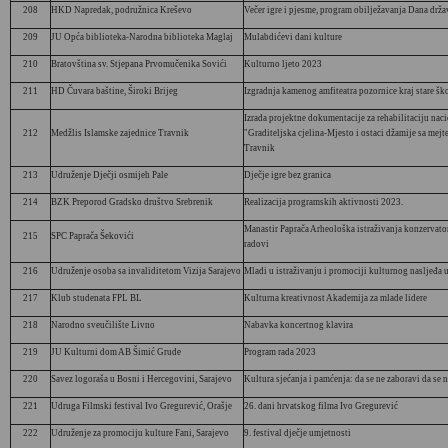
208
HKD Napredak, podružnica Kreševo
Večer igre i pjesme, program obilježavanja Dana drž
209
JU Opća biblioteka-Narodna biblioteka Maglaj
Mulabdićevi dani kulture
210
Bratovština sv. Stjepana Prvomučenika Sovići
Kulturno ljeto 2023
211
HD Čuvara baštine, Široki Brijeg
Izgradnja kamenog amfiteatra pozornice kraj stare šk
Izrada projektne dokumentacije za rehabilitaciju na
212
Medžlis Islamske zajednice Travnik
"Graditeljska cjelina-Mjesto i ostaci džamije sa mej
Travnik
213
Udruženje Dječji osmijeh Pale
Dječje igre bez granica
214
BZK Preporod Gradsko društvo Srebrenik
Realizacija programskih aktivnosti 2023.
Manastir Paprača Arheološka istraživanja konzervato
215
SPC Paprača Šekovići
radovi
216
Udruženje osoba sa invaliditetom Vizija Sarajevo
Mladi u istraživanju i promociji kulturnog nasljeđa 
217
Klub studenata FPL BL
Kulturna kreativnost Akademija za mlade lidere
218
Narodno sveučilište Livno
Nabavka koncertnog klavira
219
JU Kulturni dom AB Šimić Grude
Program rada 2023
220
Savez logoraša u Bosni i Hercegovini, Sarajevo
Kultura sjećanja i pamćenja: da se ne zaboravi da se 
221
Udruga Filmski festival Ivo Gregurević, Orašje
26. dani hrvatskog filma Ivo Gregurević
222
Udruženje za promociju kulture Fani, Sarajevo
9. festival dječje umjetnosti