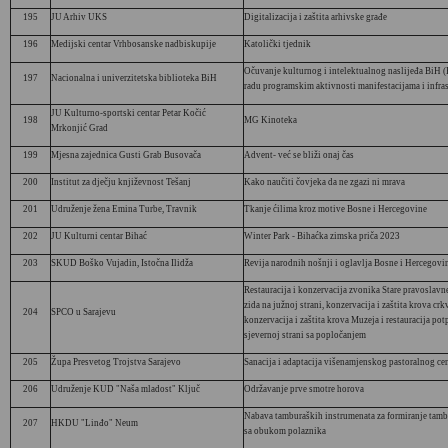
195
JU Arhiv UKS
Digitalizacija i zaštita arhivske građe
196
Medijski centar Vrhbosanske nadbiskupije
Katolički tjednik
Očuvanje kulturnog i intelektualnog naslijeđa BiH
197
Nacionalna i univerzitetska biblioteka BiH
radu programskim aktivnosti manifestacijama i infra
JU Kulturno-sportski centar Petar Kočić
198
MG Kinoteka
Mrkonjić Grad
199
Mjesna zajednica Gusti Grab Busovača
Advent- već se bliži onaj čas
200
Institut za dječju književnost Tešanj
Kako naučiti čovjeka da ne zgazi ni mrava
201
Udruženje žena Emina Turbe, Travnik
Tkanje ćilima kroz motive Bosne i Hercegovine
202
JU Kulturni centar Bihać
Winter Park - Bihaćka zimska priča 2023
203
SKUD Boško Vujadin, Istočna Ilidža
Revija narodnih nošnji i oglavlja Bosne i Hercegovi
Restauracija i konzervacija zvonika Stare pravoslavn
zida na južnoj strani, konzervacija i zaštita krova crk
204
SPCO u Sarajevu
konzervacija i zaštita krova Muzeja i restauracija po
sjevernoj strani sa popločanjem
205
Župa Presvetog Trojstva Sarajevo
Sanacija i adaptacija višenamjenskog pastoralnog ce
206
Udruženje KUD "Naša mladost" Ključ
Održavanje prve smotre horova
Nabava tamburaških instrumenata za formiranje tamb
207
HKDU "Linđo" Neum
sa obukom polaznika