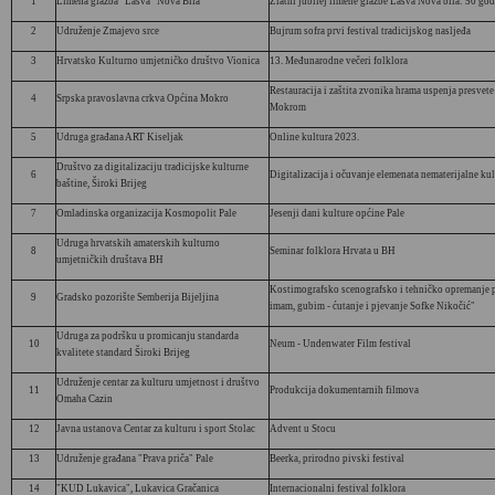
1
Limena glazba "Lašva" Nova Bila
Zlatni jubilej limene glazbe Lašva Nova bila: 50 go
2
Udruženje Zmajevo srce
Bujrum sofra prvi festival tradicijskog nasljeđa
3
Hrvatsko Kulturno umjetničko društvo Vionica
13. Međunarodne večeri folklora
Restauracija i zaštita zvonika hrama uspenja presvet
4
Srpska pravoslavna crkva Općina Mokro
Mokrom
5
Udruga građana ART Kiseljak
Online kultura 2023.
Društvo za digitalizaciju tradicijske kulturne
6
Digitalizacija i očuvanje elemenata nematerijalne ku
baštine, Široki Brijeg
7
Omladinska organizacija Kosmopolit Pale
Jesenji dani kulture općine Pale
Udruga hrvatskih amaterskih kulturno
8
Seminar folklora Hrvata u BH
umjetničkih društava BH
Kostimografsko scenografsko i tehničko opremanje p
9
Gradsko pozorište Semberija Bijeljina
imam, gubim - ćutanje i pjevanje Sofke Nikočić"
Udruga za podršku u promicanju standarda
10
Neum - Undenwater Film festival
kvalitete standard Široki Brijeg
Udruženje centar za kulturu umjetnost i društvo
11
Produkcija dokumentarnih filmova
Omaha Cazin
12
Javna ustanova Centar za kulturu i sport Stolac
Advent u Stocu
13
Udruženje građana "Prava priča" Pale
Beerka, prirodno pivski festival
14
"KUD Lukavica", Lukavica Gračanica
Internacionalni festival folklora