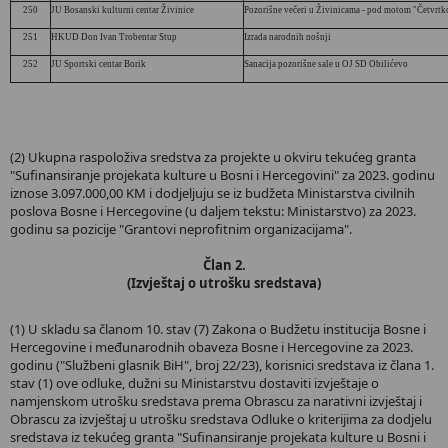
250
JU Bosanski kulturni centar Živinice
Pozorišne večeri u Živinicama - pod motom "Četvrtk
251
HKUD Don Ivan Trobentar Stup
Izrada narodnih nošnji
252
JU Sportski centar Borik
Sanacija pozorišne sale u OJ SD Obilićevo
(2) Ukupna raspoloživa sredstva za projekte u okviru tekućeg granta
"Sufinansiranje projekata kulture u Bosni i Hercegovini" za 2023. godinu
iznose 3.097.000,00 KM i dodjeljuju se iz budžeta Ministarstva civilnih
poslova Bosne i Hercegovine (u daljem tekstu: Ministarstvo) za 2023.
godinu sa pozicije "Grantovi neprofitnim organizacijama".
Član 2.
(Izvještaj o utrošku sredstava)
(1) U skladu sa članom 10. stav (7) Zakona o Budžetu institucija Bosne i
Hercegovine i međunarodnih obaveza Bosne i Hercegovine za 2023.
godinu ("Službeni glasnik BiH", broj 22/23), korisnici sredstava iz člana 1.
stav (1) ove odluke, dužni su Ministarstvu dostaviti izvještaje o
namjenskom utrošku sredstava prema Obrascu za narativni izvještaj i
Obrascu za izvještaj u utrošku sredstava Odluke o kriterijima za dodjelu
sredstava iz tekućeg granta "Sufinansiranje projekata kulture u Bosni i