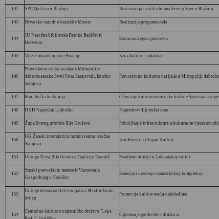
142
SPC Opština u Blažuju
Restauracija i zaštita hrama Svetog Save u Blažuju
143
Hrvatsko narodno kazalište Mostar
Realizacija programa rada
JU Narodna biblioteka Branko Radičević
144
Stalna muzejska postavka
Derventa
145
Vijeće mladih općine Posušje
Kroz kulturu s mladim
Pravoslavni centar za mlade Mitropolije
146
dabrobosanske Sveti Petar Sarajevski, Istočno
Pravoslavno kulturno nasljeđe u Mitropoliji dabrob
Sarajevo
147
Banjalučka biskupija
Očuvanje kulturnoistorijske baštine Samostana trapi
148
HKD Napredak Ljubuški
Napretkovi Ljubuški dani
149
Župa Svetog proroka Ilije Kruševo
Poboljšanje infrastrukture u kulturnom vjerskom ob
UG Ženski interaktivni ruralni centar Istočno
150
Konferencija i Sajam Kulture
Sarajevo
151
Udruga Nova Bila čuvarica Tradicije Travnik
Svadbeni običaji u Lašvanskoj dolini
Srpski pravoslavni manastir Vaznesenja
152
Sanacija i uređenje manastirskog kompleksa
Gospodnjeg u Vardištu
Udruga demokratskih inicijativa Mladih Široki
153
Promocija kulture među najmlađima
brijeg
Centralno kulturno umjetničko društvo "Lepa
154
Opremanje garderobe udruženja
Radić" Gradiška