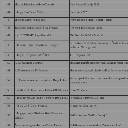
43
Medžlis Islamske zajednice Zvornik
Dani Hasana Kaimije 2023.
44
Udruga Dani Paoče, Čitluk
Dani Paoče 2023
45
Muzička radionica, Bugojno
Izgradnja kluba: ROCK COOL TOUR
46
Studentski centar Sveučilišta u Mostaru
Advent u Studentskom centru
47
HKUD "DIDAK" Župa Gradnići
"20. Dani Fra Didaka Buntića"
"7. Edukativno-kreativne radionice" - Škola kulture i
48
Udruženje Urbani menadžment, Sarajevo
omladinu "Ja mogu sve"
49
Udruga "Evergreen Fest" Čitluk
13. Evergreen Fest
50
JU Dom kulture Bratunac
Stvaranje mogućnosti unapređenja kulture regije Bir
51
JU Kamerni teatar 55 Sarajevo
Međunarodni teatarski festivala Dani Jurislava Kore
Važnost jezika kao sredstva komunikacije sa posebn
52
UG Centar za saradnju i mobilnost Banja Luka
edukaciju djece
53
Omladinski kulturni centar Urban ART Jablanica
Urban Winter fest
54
Udruženje građana Studio teatar 078 Banja Luka
Pozorišna predstava ONA I ON
55
"AS OGLAS" D.o.o. Zvornik
Drinski književni susreti
Udruga prijatelja Glazbene škole Brotnjo u
56
Božićni koncert "Božić u Brotnju"
Čitluku
57
Župa presvetog srca Isusova Potoci Mostar
Podrška radu smotra folklora "Smotra folklora"