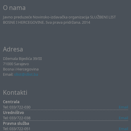
O nama
Javno preduzeće Novinsko-izdavačka organizacija SLUŽBENI LIST
BOSNE I HERCEGOVINE. Sva prava pridržana. 2014
Adresa
Džemala Bijedića 39/III
71000 Sarajevo
Bosna i Hercegovina
Email:
sllist@sllist.ba
Kontakti
Centrala
Tel: 033/722-030
Email
Uredništvo
Tel: 033/722-038
Email
Pravna služba
Tel: 033/722-051
Email