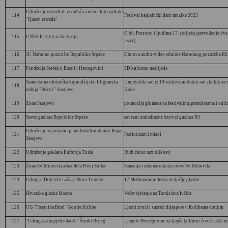
Udruženje estradnih izvođača video i foto radnika
114
Festival banjalučki dani muzike 2023
"Queen estrada"
O bh. Prostoru i ljudima 17. stoljeća (prevođenje dva
115
UNSA Institut za historiju
jezik)
116
JU Narodno pozorište Republike Srpske
Obnova audio-video tehnike Narodnog pozorišta RS
117
Fondacija Stećak u Bosni i Hercegovini
3D kulturno naslijeđe
Samostalna obrtnička kujundžijsko filigranska
Umjetnički rad iz 19 stoljeća unikatni rad skulptura 
118
radnja "Bektić" Sarajevo
Koka
119
Zona Sarajevo
promocija glumaca na festivalima premijerama i onli
120
Savez guslara Republike Srpske
savezni omladinski festival guslara RS
Udruženje za promociju multikulturalnosti Rejan
121
Patriotizam i mladi
Sarajevo
122
Udruženje građana Eufonija Tuzla
Budućnost raznolikosti
123
Župa Sv. Mihovila arkanđela Prenj Stolac
Sanacija i rekonstrukcija crkve Sv. Mihovila
124
Udruga "Dok teče Lašva" Novi Travnik
17 Međunarodni festival dječje glazbe
125
Hrvatska glazba Mostar
Večer sjećanja na Tomislava Ivčića
126
UG "Posavina Brod" Gornje Kolibe
Ljetni zvuci i susreti dijaspore u Kolibama donjim
127
"Udruga za uspjeh mladih" Široki Brijeg
Ljepote Hercegovine za ljepši kulturni život naših m