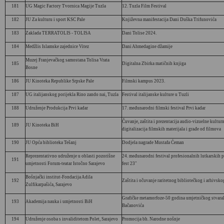
181
UG Magic Factory Tvornica Magije Tuzla
12. Tuzla Film Festival
182
JU Za kulturu i sport KSC Pale
Književna manifestacija Dani Duška Trifunovića
183
Zaklada TERRATOLIS - TOLISA
Dani Tolise 2024.
184
Medžlis Islamske zajednice Vitez
Dani Ahmedagine džamije
Muzej Franjevačkog samostana Tolisa Vrata
185
Digitalna Zbirka matičnih knjiga
Bosne
186
JU Kinoteka Republike Srpske Pale
Filmski kampus 2023.
187
UG italijanskog porijekla Rino zando nai, Tuzla
Festival italijanske kulture u Tuzli
188
Udruženje Produkcija Prvi kadar
17. međunarodni filmski festival Prvi kadar
Čuvanje, zaštita i prezentacija audio-vizuelne kultur
189
JU Kinoteka BiH
digitalizacija filmskih materijala i građe od filmova
190
JU Opća biblioteka Tešanj
Dodjela nagrade Mustafa Ćeman
Reprezentativno udruženje u oblasti pozorišne
24. međunarodni festival profesionalnih lutkarskih p
191
umjetnosti Forum-teatar Istočno Sarajevo
fest 23"
Bošnjački institut-Fondacija Adila
192
Zaštita i očuvanje raritetnog bibliotečkog i arhivsk
Zulfikarpašića, Sarajevo
Grafičke metamorfoze-50 godina umjetničkog stvara
193
Akademija nauka i umjetnosti BiH
Bačanovića
194
Udruženje osoba s invaliditetom Polet, Sarajevo
Promocija bh. Narodne nošnje