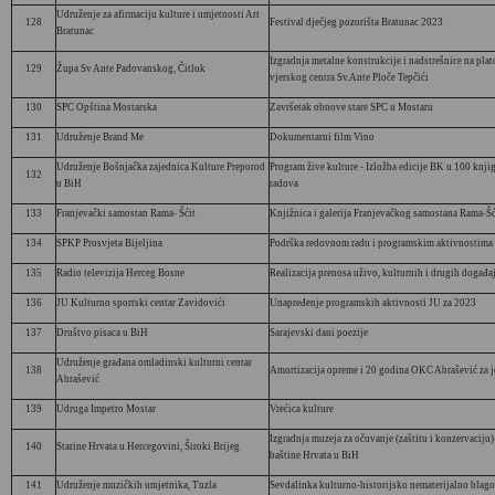
Udruženje za afirmaciju kulture i umjetnosti Art
128
Festival dječjeg pozorišta Bratunac 2023
Bratunac
Izgradnja metalne konstrukcije i nadstrešnice na pla
129
Župa Sv Ante Padovanskog, Čitluk
vjerskog centra Sv.Ante Ploče Tepčići
130
SPC Opština Mostarska
Završetak obnove stare SPC u Mostaru
131
Udruženje Brand Me
Dokumentarni film Vino
Udruženje Bošnjačka zajednica Kulture Preporod
Program žive kulture - Izložba edicije BK u 100 knjig
132
u BiH
radova
133
Franjevački samostan Rama- Šćit
Knjižnica i galerija Franjevačkog samostana Rama-Šć
134
SPKP Prosvjeta Bijeljina
Podrška redovnom radu i programskim aktivnostima
135
Radio televizija Herceg Bosne
Realizacija prenosa uživo, kulturnih i drugih događa
136
JU Kulturno sportski centar Zavidovići
Unapređenje programskih aktivnosti JU za 2023
137
Društvo pisaca u BiH
Sarajevski dani poezije
Udruženje građana omladinski kulturni centar
138
Amortizacija opreme i 20 godina OKC Abrašević za 
Abrašević
139
Udruga Impetro Mostar
Vrećica kulture
Izgradnja muzeja za očuvanje (zaštitu i konzervaciju)
140
Starine Hrvata u Hercegovini, Široki Brijeg
baštine Hrvata u BiH
141
Udruženje muzičkih umjetnika, Tuzla
Sevdalinka kulturno-historijsko nematerijalno blag