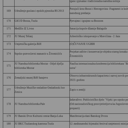
igara i pjesama i tradicionalna narodna nošnja
Putujući kroz Bosni i Hercegovinu- Fragmenti iz kultu
169
Udruženje guslara i epskih pjesnika RS 2013
narodnog predanja
170
GKUD Bosna, Tuzla
Pjevajmo i igrajmo sa Bosnom
171
Medžlis IZ Livno
Sanacija kupole džamije Balaguše
172
JU Muzej Tešanj
Arheološko iskopavanje u Mravićima - 2. faza
173
Umjetnička galerija BiH
(O)ČUVANJE UGBIH
Projekat zaštite i konzervacije objekta starog konaka
174
Srpsko-pravoslavni manastir u Žitomisliću
Žitomisliću
JU Narodna biblioteka Mostar - Odjel dječja
Naučna internacionalna konferencija bibliotekara "Bi
175
biblioteka Mostar
sutra"
Obnova infrastrukturnih kapaciteta i razvoj novih 
176
Zemaljski muzej BiH Sarajevo
2023. godinu
Udruženje Muzičke omladine Omladinski hor
177
Zapis o zemlji
Zenica
Izdavaštvo: Publicističko djelo "Vijek i po srpsko 
178
JU Narodna biblioteka Pale
(Od nacionalističkog prosvjetiteljstva ka Jugosloven
propasti)
179
JU Banski Dvor Kulturni centar Banja Luka
Manifestacija dani Banskog Dvora
180
JU BKC Tuzlanskog kantona Tuzla
12. međunarodni bijenalni festival umjetnosti minij