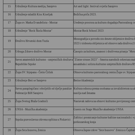
15
Udruženje Kultura medija, Sarajevo
Art and light: festival svjetla Sarajevo
16
Udruženje mladih Kiss Kiseljak
Božična priča 2023.
17
Župa sv. Marka Evanđelista - Mostar
Uređenje prostora za kulturu događaja Pastoralnog c
18
Udruženje "Rock Škola Mostar"
Mostar Rock School 2023
Monografija u povodu sto desete obljetnice društva
19
Društvo Hrvatski dom Tuzla
1923 i trideseta obljetnica od obnove rada društva 
20
Udruga Zdravo društvo Mostar
Časopis za kulturu, znanost i društvena pitanja "Motr
Savez amaterskih kulturno - umjetničkih društava
"Zlatne strune 2023" - Smotra narodnih orkestara ma
21
Republike Srpske
ansambala i solista kulturno umjetničkih društava R
22
Župa SV. Stjepana - Čerin Čitluk
Obnova kulturno pastoralnog centra Župe sv. Stjepan
23
Udruženje Beri se Sarajevo
Berise Akademija
Savez paraplegičara i oboljelih od dječje paralize
Kultura odnosa prema osobama sa invaliditetom sa a
24
Federacije BiH Sarajevo
nasilja nad ženama
25
Župa Svetog Blaža Gradnići
Nastavak radova na obnovi kulturno povijesnog cent
26
UNSA - Muzička akademija
Guests on Stage Muzičke akademije UNSA
Zaštita i promicanje kulturne baštine nacionalnih i v
27
Srpska pravoslavna crkvena opština u Piskavici
potkozarskog kraja
28
Župa Srca Isusova, Zenica
Obnova župne crkve "Srce Isusovo" Zenica u Čajdra