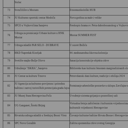
Stolac
73
Sveučilište u Mostaru
Etnomuzikološki HUB
74
JU Kulturno sportski centar Modriča
Nova godina za male i velike
75
SPCO u Vojkovićima Sarajevo
Freskopis hrama sv. Petra dabrobosanskog u Vojkov
Udruga za promicanje Urbane kulture u HNK
76
Mostar SUMMER FEST
Mostar
77
Udruga mladih PAR SELO - DUBRAVE
U susret Božiću
78
HKD Napredak Kiseljak
44. međunarodna likovna kolonija
79
Svetište majke Božje Olovo
Sanacija konstrukcije objekta crkve
80
Udruženje "ISKRA", Sarajevo
Biblioteke kao kulturni fenomen marginaliziranih sl
81
JU Centar za kulturu Trnovo
Petrovdanski dani kulture, tradicije i običaja 2024
JU Agencija za kulturno-povijesnu i prirodnu
82
Formiranje arheološke postavke u sklopu Zavičajne 
baštinu i razvoj turističkih potencijala grada Jajca
83
JU Muzej Stara Hercegovina Foča
Uvođenje sistema grijanja u pozorišnoj sali
Virtualna šetnja zaštićenim i kulturnim vrijednostim
84
UG Ganganet, Široki Brijeg
kulturnih vrijednosti Hercegovine
85
Hrvatska udruga mladih u Srednjoj Bosni Vitez
Čuvanje kulturne baštine Hrvata Bosne i Hercegovin
86
SPC Novo Goražde
Zaštita spomenika crkve svetog Georgija