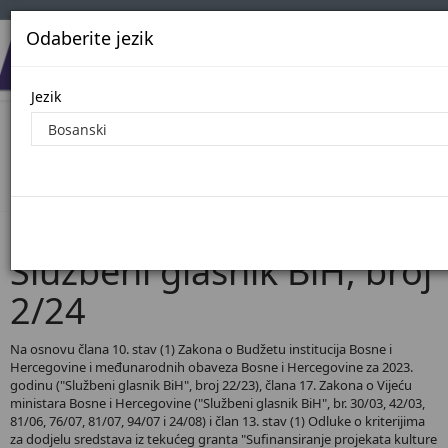
Odaberite jezik
Jezik
Pregled Dokumenata| Broj 2/24
Početna
Dokumenti
Službeni glasnik BiH
Dokumenti pregled
Službeni glasnik BiH, broj
2/24
Na osnovu člana 10. stav (1) Zakona o Budžetu institucija Bosne i
Hercegovine i međunarodnih obaveza Bosne i Hercegovine za 2023.
godinu ("Službeni glasnik BiH", broj 22/23), člana 17. Zakona o Vijeću
ministara Bosne i Hercegovine ("Službeni glasnik BiH", br. 30/03, 42/03,
81/06, 76/07, 81/07, 94/07 i 24/08) i član 13. stav (1) Odluke o kriterijima
za dodjelu sredstava iz tekućeg granta "Sufinansiranje projekata kulture