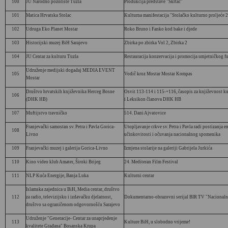
100
JU Narodno pozorište Tuzla
Produkcija predstave "Škrtac"
101
Matica Hrvatska Stolac
Kulturna manifestacija "Stolačko kulturno proljeće 
102
Udruga Eko Planet Mostar
Roko Bruno i Fanko kod bake i djede
103
Historijski muzej BiH Sarajevo
Zbirka po zbirka Vol 2, Zbirka 2
104
JU Centar za kulturu Tuzla
Restauracija konzervacija i promocija umjetničkog f
Udruženje medijski događaj MEDIA EVENT
105
Vodič kroz Mostar Mostar Kompas
Mostar
Društvo hrvatskih književnika Herceg Bosne
Osvit 113-114 i 115-+116, časopis za književnost ku
106
(DHK HB)
i Leksikon članova DHK HB
107
Muftijstvo travničko
514. Dani Ajvatovice
Franjevački samostan sv. Petra i Pavla Gorica-
Utopljavanje crkve sv. Petra i Pavla radi postizanja e
108
Livno
učinkovitosti i očuvanja nacionalnog spomenika
109
Franjevački muzej i galerija Gorica-Livno
Izmjena stolarije na galeriji Gabrijela Jurkića
110
Kino video klub Amater, Široki Brijeg
24. Mediteran Film Festival
111
NLP Kuća Energije, Banja Luka
Kulturni centar
Islamska zajednica u BiH, Media centar, društvo
112
za radio, televizijsku i izdavačku djelatnost,
Dokumentarno-obrazovni serijal BIR TV "Nacionaln
društvo sa ograničenom odgovornošću Sarajevo
Udruženje "Generacije- Centar za unaprjeđenje
113
Kulture BiH, u slobodno vrijeme!
kvalitete Građana" Bosanska Krupa