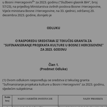
4
u Bosni i Hercegovini
" za 2023. godinu ("Službeni glasnik BiH", broj
57/23), na prijedlog Ministarstva civilnih poslova Bosne i Hercegovine,
Vijeće ministara Bosne i Hercegovine, na 33. sjednici, održanoj 20.
decembra 2023. godine, donijelo je
ODLUKU
O RASPOREDU SREDSTAVA IZ TEKUĆEG GRANTA ZA
"SUFINANSIRANJE PROJEKATA KULTURE U BOSNI I HERCEGOVINI"
ZA 2023. GODINU
Član 1.
(Predmet Odluke)
(1) Ovom odlukom raspoređuju se sredstva iz tekućeg granta
"Sufinansiranje projekata kulture u Bosni i Hercegovini" za 2023. godinu,
sljedećim subjektima:
Redni
NAZIV I SJEDIŠTE INSTITUCIJE
NAZIV PROJEKTA
broj