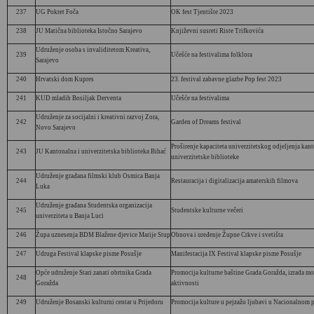
237
UG Pokret Foča
OK fest Tjentište 2023
238
JU Matična biblioteka Istočno Sarajevo
Književni susreti Riste Trifkovića
Udruženje osoba s invaliditetom Kreativa,
239
Učešće na festivalima folklora
Sarajevo
240
Hrvatski dom Kupres
23. festival zabavne glazbe Pop fest 2023
241
KUD mladih Bosiljak Derventa
Učešće na festivalima
Udruženje za socijalni i kreativni razvoj Zora,
242
Garden of Dreams festival
Novo Sarajevo
Proširenje kapaciteta univerzitetskog odjeljenja kant
243
JU Kantonalna i univerzitetska biblioteka Bihać
univerzitetske biblioteke
Udruženje građana filmski klub Osmica Banja
244
Restauracija i digitalizacija amaterskih filmova
Luka
Udruženje građana Studentska organizacija
245
Studentske kulturne večeri
univerziteta u Banja Luci
246
Župa uznesenja BDM Blažene djevice Marije Stup
Obnova i uređenje Župne Crkve i svetišta
247
Udruga Festival klapske pisme Posušje
Manifestacija IX Festival klapske pisme Posušje
Opće udruženje Stari zanati obrtnika Grada
Promocija kulturne baštine Grada Goražda, izrada mo
248
Goražda
aktivnosti
249
Udruženje Bosanski kulturni centar u Prijedoru
Promocija kulture u pejzažu ljubavi u Nacionalnom 