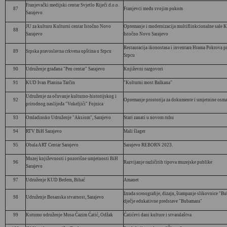
Franjevački medijski centar Svjetlo Riječi d.o.o.
87
Franjevci među svojim pukom
Sarajevo
JU za kulturu Kulturni centar Istočno Novo
Opremanje i modernizacija multiflinkcionalne sale K
88
Sarajevo
Istočno Novo Sarajevo
Restauracija ikonostasa i inventara Hrama Pokrova p
89
Srpska pravoslavna crkvena opština u Srpcu
Srpcu
90
Udruženje građana "Pen centar" Sarajevo
Književni razgovori
91
KUD Ivan Planina Tarčin
"Kulturni most Balkana"
Udruženje za očuvanje kulturno-historijskog i
92
Opremanje prostorija za dokumente i umjetnine osm
prirodnog naslijeđa "Vukeljići" Fojnica
93
Omladinsko Udruženje "Aksiom", Sarajevo
Stari zanati u novom ruhu
94
RTV BiH Sarajevo
Mali šlager
95
Obala ART Centar Sarajevo
Sarajevo REBORN 2023.
Muzej književnosti i pozorišne umjetnosti BiH
96
Razvijanje različitih tipova muzejske publike
Sarajevo
97
Udruženje KUD Bedem, Bihać
Amanet
Izrada scenografije, dizajn, štampanje slikovnice "B
98
Udruženje Bosanska stvarnost, Sarajevo
dječje edukativne predstave "Bubamara"
99
Kutumo udruženje Musa Ćazim Ćatić, Odžak
Ćatićevi dani kulture i stvaralaštva