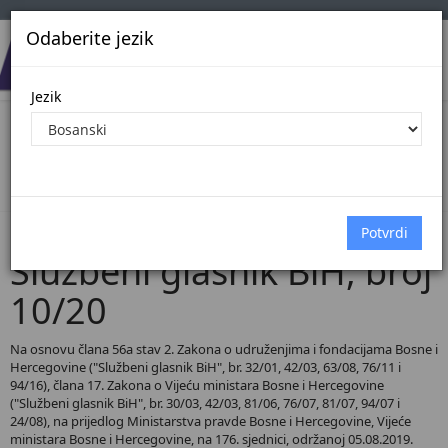
Odaberite jezik
Jezik
Pregled Dokumenata| Broj 10/20
Početna
Dokumenti
Službeni glasnik BiH
Dokumenti pregled
Službeni glasnik BiH, broj
10/20
Na osnovu člana 56a stav 2. Zakona o udruženjima i fondacijama Bosne i
Hercegovine ("Službeni glasnik BiH", br. 32/01, 42/03, 63/08, 76/11 i
94/16), člana 17. Zakona o Vijeću ministara Bosne i Hercegovine
("Službeni glasnik BiH", br. 30/03, 42/03, 81/06, 76/07, 81/07, 94/07 i
24/08), na prijedlog Ministarstva pravde Bosne i Hercegovine, Vijeće
ministara Bosne i Hercegovine, na 176. sjednici, održanoj 05.08.2019.