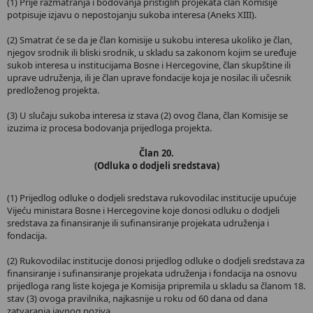
(1) Prije razmatranja i bodovanja pristiglih projekata član Komisije
potpisuje izjavu o nepostojanju sukoba interesa (Aneks XIII).
(2) Smatrat će se da je član komisije u sukobu interesa ukoliko je član,
njegov srodnik ili bliski srodnik, u skladu sa zakonom kojim se uređuje
sukob interesa u institucijama Bosne i Hercegovine, član skupštine ili
uprave udruženja, ili je član uprave fondacije koja je nosilac ili učesnik
predloženog projekta.
(3) U slučaju sukoba interesa iz stava (2) ovog člana, član Komisije se
izuzima iz procesa bodovanja prijedloga projekta.
Član 20.
(Odluka o dodjeli sredstava)
(1) Prijedlog odluke o dodjeli sredstava rukovodilac institucije upućuje
Vijeću ministara Bosne i Hercegovine koje donosi odluku o dodjeli
sredstava za finansiranje ili sufinansiranje projekata udruženja i
fondacija.
(2) Rukovodilac institucije donosi prijedlog odluke o dodjeli sredstava za
finansiranje i sufinansiranje projekata udruženja i fondacija na osnovu
prijedloga rang liste kojega je Komisija pripremila u skladu sa članom 18.
stav (3) ovoga pravilnika, najkasnije u roku od 60 dana od dana
zatvaranja javnog poziva.