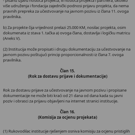
- pisanu izjavu nosioca projekta, ili nosioca projekta i partnera, ukoliko
više udruženja i fondacija zajednički podnosi prijavu projekta, da nema
pravnih prepreka za učestvovanje na javnom pozivu iz člana 11. ovoga
pravilnika.
b) Za projekte čija vrijednost prelazi 25.000 KM, nosilac projekta, osim
dokumenata iz stava 1. tačka a) ovoga člana, dostavlja i logičku matricu
(Aneks V).
(2) Institucija može propisati i drugu dokumentaciju za učestvovanje na
javnom pozivu poštujući princip proporcionalnosti iz člana 7. ovoga
pravilnika.
Član 15.
(Rok za dostavu prijave i dokumentacije)
Rok za dostavu prijave za učestvovanje na javnom pozivu i propisane
dokumentacije ne može biti kraći od 21 dana od dana kada su javni
poziv i obrasci za prijavu objavljeni na internet stranici institucije.
Član 16.
(Komisija za ocjenu projekata)
(1) Rukovodilac institucije rješenjem osniva komisiju za ocjenu pristiglih