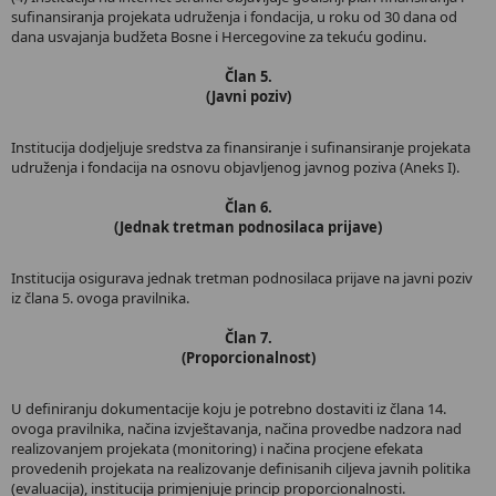
sufinansiranja projekata udruženja i fondacija, u roku od 30 dana od
dana usvajanja budžeta Bosne i Hercegovine za tekuću godinu.
Član 5.
(Javni poziv)
Institucija dodjeljuje sredstva za finansiranje i sufinansiranje projekata
udruženja i fondacija na osnovu objavljenog javnog poziva (Aneks I).
Član 6.
(Jednak tretman podnosilaca prijave)
Institucija osigurava jednak tretman podnosilaca prijave na javni poziv
iz člana 5. ovoga pravilnika.
Član 7.
(Proporcionalnost)
U definiranju dokumentacije koju je potrebno dostaviti iz člana 14.
ovoga pravilnika, načina izvještavanja, načina provedbe nadzora nad
realizovanjem projekata (monitoring) i načina procjene efekata
provedenih projekata na realizovanje definisanih ciljeva javnih politika
(evaluacija), institucija primjenjuje princip proporcionalnosti.