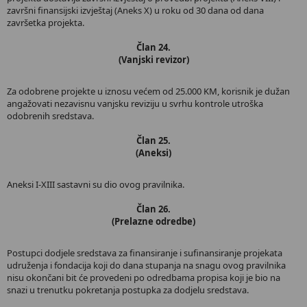
završni finansijski izvještaj (Aneks X) u roku od 30 dana od dana
završetka projekta.
Član 24.
(Vanjski revizor)
Za odobrene projekte u iznosu većem od 25.000 KM, korisnik je dužan
angažovati nezavisnu vanjsku reviziju u svrhu kontrole utroška
odobrenih sredstava.
Član 25.
(Aneksi)
Aneksi I-XIII sastavni su dio ovog pravilnika.
Član 26.
(Prelazne odredbe)
Postupci dodjele sredstava za finansiranje i sufinansiranje projekata
udruženja i fondacija koji do dana stupanja na snagu ovog pravilnika
nisu okončani bit će provedeni po odredbama propisa koji je bio na
snazi u trenutku pokretanja postupka za dodjelu sredstava.