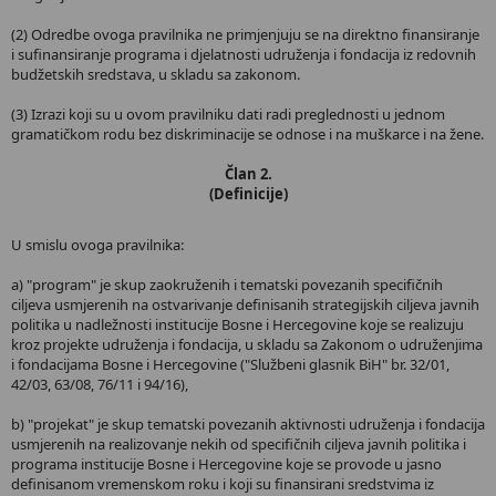
(2) Odredbe ovoga pravilnika ne primjenjuju se na direktno finansiranje
i sufinansiranje programa i djelatnosti udruženja i fondacija iz redovnih
budžetskih sredstava, u skladu sa zakonom.
(3) Izrazi koji su u ovom pravilniku dati radi preglednosti u jednom
gramatičkom rodu bez diskriminacije se odnose i na muškarce i na žene.
Član 2.
(Definicije)
U smislu ovoga pravilnika:
a) "program" je skup zaokruženih i tematski povezanih specifičnih
ciljeva usmjerenih na ostvarivanje definisanih strategijskih ciljeva javnih
politika u nadležnosti institucije Bosne i Hercegovine koje se realizuju
kroz projekte udruženja i fondacija, u skladu sa Zakonom o udruženjima
i fondacijama Bosne i Hercegovine ("Službeni glasnik BiH" br. 32/01,
42/03, 63/08, 76/11 i 94/16),
b) "projekat" je skup tematski povezanih aktivnosti udruženja i fondacija
usmjerenih na realizovanje nekih od specifičnih ciljeva javnih politika i
programa institucije Bosne i Hercegovine koje se provode u jasno
definisanom vremenskom roku i koji su finansirani sredstvima iz