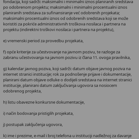
fondacija, koji sadrži: maksimalni i minimalni iznos planiranih sredstava
po odobrenom projektu; maksimalni i minimalni procentualni iznos
planiranih sredstava za sufinansiranje već odobrenih projekata;
maksimalni procentualni iznos od odobrenih sredstava koji se može
koristiti za pokriće administrativnih troškova nosilaca i partnera na
projektu (indirektni troškovi nosilaca i partnera na projektu),
e) vremenski period za provedbu projekata,
f) opće kriterije za učestvovanje na javnom pozivu, te razloge za
zabranu učestvovanja na javnom pozivu iz člana 11. ovoga pravilnika,
g) kalendar javnog poziva, koji sadrži: datum objave javnog poziva na
internet stranici institucije; rok za podnošenje prijave i dokumentacije,
planirani datum objave odluke o dodijeli sredstava na internet stranici
institucije, planirani datum zaključivanja ugovora sa nosiocem
odobrenog projekta,
h) listu obavezne konkursne dokumentacije,
i) način bodovanja pristiglih projekata,
j) postupak zaključenja ugovora,
k) ime i prezime, e-mail i broj telefona u instituciji nadležnoj za davanje