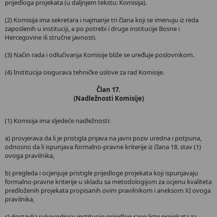
prijedloga projekata (u daljnjem tekstu: Komisija).
(2) Komisija ima sekretara i najmanje tri člana koji se imenuju iz reda
zaposlenih u instituciji, a po potrebi i druge institucije Bosne i
Hercegovine ili stručne javnosti.
(3) Način rada i odlučivanja Komisije bliže se uređuje poslovnikom.
(4) Institucija osigurava tehničke uslove za rad Komisije.
Član 17.
(Nadležnosti Komisije)
(1) Komisija ima sljedeće nadležnosti:
a) provjerava da li je pristigla prijava na javni poziv uredna i potpuna,
odnosno da li ispunjava formalno-pravne kriterije iz člana 18. stav (1)
ovoga pravilnika,
b) pregleda i ocjenjuje pristigle prijedloge projekata koji ispunjavaju
formalno-pravne kriterije u skladu sa metodologijom za ocjenu kvaliteta
predloženih projekata propisanih ovim pravilnikom i aneksom XI ovoga
pravilnika,
c) dostavlja rukovodiocu institucije prijedlog rang liste projekata za