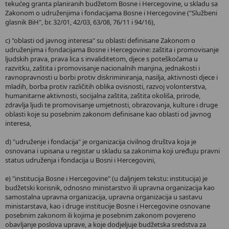
tekućeg granta planiranih budžetom Bosne i Hercegovine, u skladu sa
Zakonom o udruženjima i fondacijama Bosne i Hercegovine ("Službeni
glasnik BiH", br. 32/01, 42/03, 63/08, 76/11 i 94/16),
c) "oblasti od javnog interesa" su oblasti definisane Zakonom o
udruženjima i fondacijama Bosne i Hercegovine: zaštita i promovisanje
ljudskih prava, prava lica s invaliditetom, djece s poteškoćama u
razvitku, zaštita i promovisanje nacionalnih manjina, jednakosti i
ravnopravnosti u borbi protiv diskriminiranja, nasilja, aktivnosti djece i
mladih, borba protiv različitih oblika ovisnosti, razvoj volonterstva,
humanitarne aktivnosti, socijalna zaštita, zaštita okoliša, prirode,
zdravlja ljudi te promovisanje umjetnosti, obrazovanja, kulture i druge
oblasti koje su posebnim zakonom definisane kao oblasti od javnog
interesa,
d) "udruženje i fondacija" je organizacija civilnog društva koja je
osnovana i upisana u registar u skladu sa zakonima koji uređuju pravni
status udruženja i fondacija u Bosni i Hercegovini,
e) "institucija Bosne i Hercegovine" (u daljnjem tekstu: institucija) je
budžetski korisnik, odnosno ministarstvo ili upravna organizacija kao
samostalna upravna organizacija, upravna organizacija u sastavu
ministarstava, kao i druge institucije Bosne i Hercegovine osnovane
posebnim zakonom ili kojima je posebnim zakonom povjereno
obavljanje poslova uprave, a koje dodjeljuje budžetska sredstva za