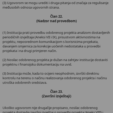
(3) Ugovorom se mogu urediti i druga pitanja od značaja za regulisanje
međusobih odnosa ugovornih strana.
Član 22.
(Nadzor nad provedbom)
(1) Institucija prati provedbu odobrenog projekta analizom dostavljenih
periodičnih izvještaja (Aneksi VII i IX), prisustvom aktivnostima na
projektu, neposrednom komunikacijom s korisnicima projekata,
davanjem smjernica za korekcije uočenih nedostataka u provedbi
projekata i na drugi primjeren način.
(2) Nosilac odobrenog projekta je dužan na zahtjev institucije dostaviti
projektnu i finansijsku dokumentaciju na uvid.
(3) Institucija može, kada to ocijeni neophodnim, izvršiti direktnu
kontrolu na terenu o načinu realizovanja odobrenog projekta i načinu
utroška odobrenih sredstava.
Član 23.
(Završni izvještaji)
Ukoliko ugovorom nije drugačije propisano, nosilac odobrenog
projekta dostavlja završni izvještaj o provedbi projekta (Aneks VIII) i