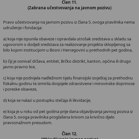
Član 11.
(Zabrana učestvovanja na javnom pozivu)
Pravo učestvovanja na javnom pozivu iz člana 5. ovoga pravilnika nema
udruženje i fondacija:
a) koja nije ispunila obaveze i opravdala utrošak sredstava u skladu sa
ugovorom o dodjeli sredstava za realizovanje projekta sklopljenog sa
bilo kojom institucijom u Bosni i Hercegovini u prethodnih pet godina,
b) čiji je osnivač država, entitet, Brčko distrikt, kanton, općina ili drugo
javno-pravno lice,
c) koja nije podnijela nadležnom tijelu finansijski izvještaj za prethodnu
fiskalnu godinu te izmirila dospijele zdravstvene i mirovinske doprinose
i poreske obaveze,
d) koja se nalazi u postupku stečaja ili likvidacije,
e) koja je u roku od pet godina prije dana objavljivanja javnog poziva iz
člana 5. ovoga pravilnika proglašena krivom za krivično djelo
pravosnažnom presudom.
Član 12.