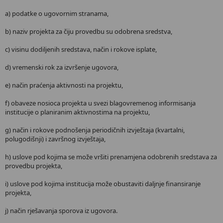
a) podatke o ugovornim stranama,
b) naziv projekta za čiju provedbu su odobrena sredstva,
c) visinu dodiljenih sredstava, način i rokove isplate,
d) vremenski rok za izvršenje ugovora,
e) način praćenja aktivnosti na projektu,
f) obaveze nosioca projekta u svezi blagovremenog informisanja
institucije o planiranim aktivnostima na projektu,
g) način i rokove podnošenja periodičnih izvještaja (kvartalni,
polugodišnji) i završnog izvještaja,
h) uslove pod kojima se može vršiti prenamjena odobrenih sredstava za
provedbu projekta,
i) uslove pod kojima institucija može obustaviti daljnje finansiranje
projekta,
j) način rješavanja sporova iz ugovora.