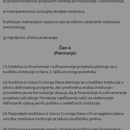
d) proporcionalnost propisanih kriterija za finansiranje i sufinansiranje,
e) transparentnost postupka dodjele sredstava,
f) efikasan mehanizam nadzora nad utroškom odobrenih sredstava
(monitoring),
g) mjerljivost učinka (evaluacija).
Član 4.
(Planiranje)
(1) Sredstva za finansiranje i sufinansiranje projekata planiraju se u
budžetu institucije iz člana 2. tačka e) ovoga pravilnika.
(2) Sredstva iz stava (1) ovoga člana planiraju se u budžetu institucije u
okviru definisanog programa, ako prethodna analiza institucije i
provedene javne konsultacije ukazuju da je finansiranje ili sufinansiranje
projekata udruženja i fondacija najefikasniji način za realizovanje
definisanih ciljeva javnih politika u nadležnosti institucije.
(3) Raspodjela sredstava iz stava (1) ovoga člana vrši se saglasno planu
utroška sredstava institucije za tekuću budžetsku godinu.
(4) Institucija na internet stranici objavljuje godišnji plan finansiranja i