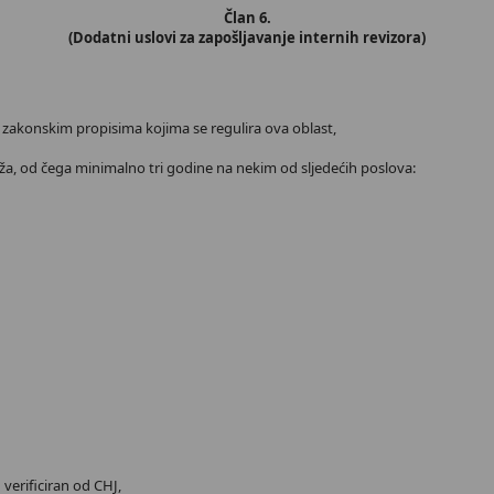
Član 6.
(Dodatni uslovi za zapošljavanje internih revizora)
 zakonskim propisima kojima se regulira ova oblast,
a, od čega minimalno tri godine na nekim od sljedećih poslova:
verificiran od CHJ,