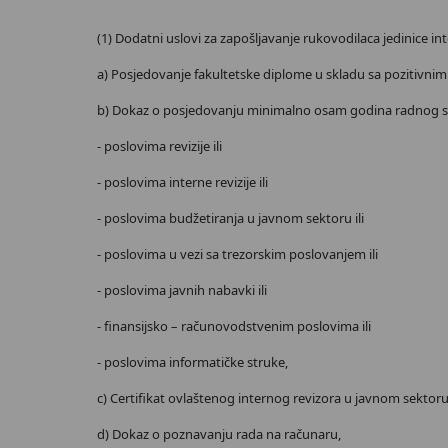
(1) Dodatni uslovi za zapošljavanje rukovodilaca jedinice inte
a) Posjedovanje fakultetske diplome u skladu sa pozitivnim
b) Dokaz o posjedovanju minimalno osam godina radnog st
- poslovima revizije ili
- poslovima interne revizije ili
- poslovima budžetiranja u javnom sektoru ili
- poslovima u vezi sa trezorskim poslovanjem ili
- poslovima javnih nabavki ili
- finansijsko – računovodstvenim poslovima ili
- poslovima informatičke struke,
c) Certifikat ovlaštenog internog revizora u javnom sektoru 
d) Dokaz o poznavanju rada na računaru,