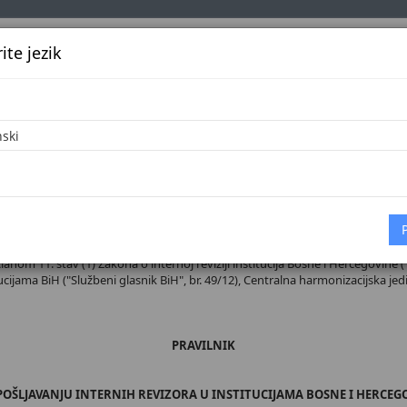
te jezik
k
Službena glasila
Oglašavanje
Pretraga
Vijes
Početna
 broj 81/12
članom 11. stav (1) Zakona o internoj reviziji institucija Bosne i Hercegovine (
itucijama BiH ("Službeni glasnik BiH", br. 49/12), Centralna harmonizacijska je
PRAVILNIK
POŠLJAVANJU INTERNIH REVIZORA U INSTITUCIJAMA BOSNE I HERCEG