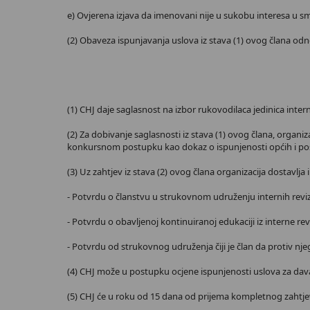
e) Ovjerena izjava da imenovani nije u sukobu interesa u sm
(2) Obaveza ispunjavanja uslova iz stava (1) ovog člana odno
(1) CHJ daje saglasnost na izbor rukovodilaca jedinica intern
(2) Za dobivanje saglasnosti iz stava (1) ovog člana, organi
konkursnom postupku kao dokaz o ispunjenosti općih i po
(3) Uz zahtjev iz stava (2) ovog člana organizacija dostavl
- Potvrdu o članstvu u strukovnom udruženju internih revi
- Potvrdu o obavljenoj kontinuiranoj edukaciji iz interne re
- Potvrdu od strukovnog udruženja čiji je član da protiv njega
(4) CHJ može u postupku ocjene ispunjenosti uslova za dava
(5) CHJ će u roku od 15 dana od prijema kompletnog zahtjeva i