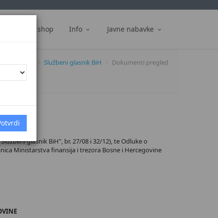
ti
Web shop
Info
Javne nabavke
Dokumenti
Službeni glasnik BiH
Dokumenti pregled
"Službeni glasnik BiH", br. 27/08 i 32/12), te Odluke o
dinica Ministarstva finansija i trezora Bosne i Hercegovine
OVINE