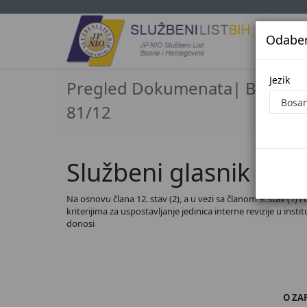
Odaberi
Jezi
Jezik
Pregled Dokumenata| Broj
81/12
Službeni glasnik BiH,
Na osnovu člana 12. stav (2), a u vezi sa članom 9. stav (1) i 
kriterijima za uspostavljanje jedinica interne revizije u inst
donosi
O ZA