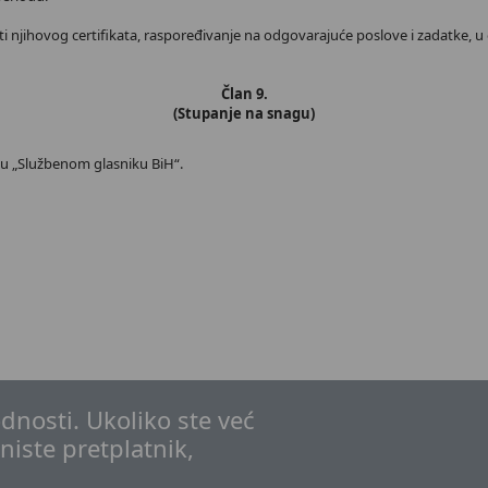
sti njihovog certifikata, raspoređivanje na odgovarajuće poslove i zadatke, u o
Član 9.
(Stupanje na snagu)
 u „Službenom glasniku BiH“.
dnosti. Ukoliko ste već
 niste pretplatnik,