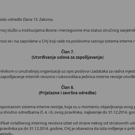
islu odredbi člana 13. Zakona.
ržavnoj službi u institucijama Bosne i Hercegovine ima status stručnog savjetni
dnosi se i na zaposlene u CHJ koji rade na poslovima razvoja sistema interne re
Član 7.
(Utvrđivanje uslova za zapošljavanje)
ilnikom o unutrašnjoj organizaciji uz opis poslova i zadataka za radna mjesta 
šljavanje internih revizora i rukovodilaca jedinica interne revizije utvrđene
Član 8.
(Prijelazne i završne odredbe)
i uspostavom sistema interne revizije, koja su u momentu objavljivanja ovog p
ata shodno odredbama čl. 4. i 6. ovog pravilnika, najkasnije do 31.12.2014. g
ertifikat ovlaštenog internog revizora izdat od strane nekog od strukovnih udr
avilnika pa do 31.12.2014. godine, CHJ je obavezna da izda mišljenje o prihva
periodu.