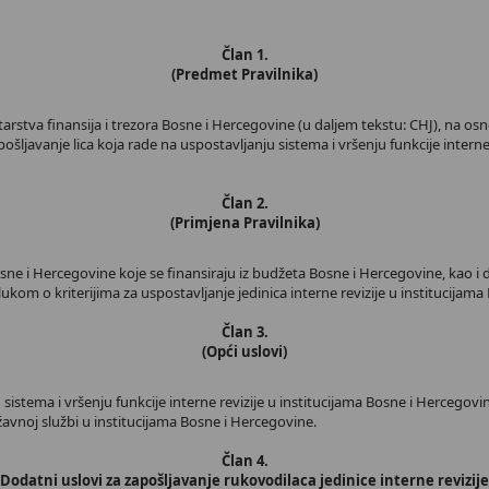
Član 1.
(Predmet Pravilnika)
stva finansija i trezora Bosne i Hercegovine (u daljem tekstu: CHJ), na osnovu
ošljavanje lica kojа rade na uspostavljanju sistema i vršenju funkcije interne
Član 2.
(Primjena Pravilnika)
sne i Hercegovine koje se finansiraju iz budžeta Bosne i Hercegovine, kao i 
kom o kriterijima za uspostavljanje jedinica interne revizije u institucijama 
Član 3.
(Opći uslovi)
u sistema i vršenju funkcije interne revizije u institucijama Bosne i Hercego
avnoj službi u institucijama Bosne i Hercegovine.
Član 4.
(Dodatni uslovi za zapošljavanje rukovodilaca jedinice interne revizije