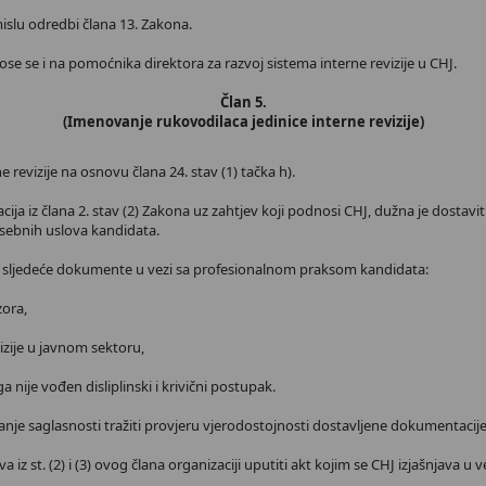
islu odredbi člana 13. Zakona.
se se i na pomoćnika direktora za razvoj sistema interne revizije u CHJ.
Član 5.
(Imenovanje rukovodilaca jedinice interne revizije)
e revizije na osnovu člana 24. stav (1) tačka h).
zacija iz člana 2. stav (2) Zakona uz zahtjev koji podnosi CHJ, dužna je dost
sebnih uslova kandidata.
ja i sljedeće dokumente u vezi sa profesionalnom praksom kandidata:
zora,
vizije u javnom sektoru,
 nije vođen disliplinski i krivični postupak.
nje saglasnosti tražiti provjeru vjerodostojnosti dostavljene dokumentacije
z st. (2) i (3) ovog člana organizaciji uputiti akt kojim se CHJ izjašnjava u v