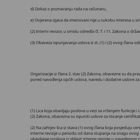
d) Dokaz o poznavanju rada na računaru,
e) Ovjerena izjava da imenovani nije u sukobu interesa u sm
(2) Interni revizor, u smislu odredbi čl. 7. i 11. Zakona o d
(3) Obaveza ispunjavanja uslova iz st. (1) i (2) ovog člana o
Organizacije iz člana 2. stav (2) Zakona, obavezne su da prav
pored navođenja općih uslova, navedu i dodatne uslove za zapo
(1) Lica koja obavljaju poslove u vezi sa vršenjem funkcije 
(2) Zakona, obavezna su ispuniti uslove za sticanje certifik
(2) Na zahtjev lica iz stava (1) ovog člana koja posjeduju c
interne revizije u periodu od dana stupanja na snagu ovog pr
obavljanje poslova iz oblasti interne revizije u navedenom 