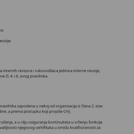
ka.
vizije.
internih revizora i rukovodilaca jedinica interne revizije,
 čl. 4. i 6. ovog pravilnika.
ravilnika zaposlena u nekoj od organizacija iz člana 2. stav
odine, a prema postupku koji propiše CHJ.
uženja, a u cilju osiguranja kontinuiteta u vršenju funkcije
tljivosti njegovog certifikata u smislu kvalificiranosti za