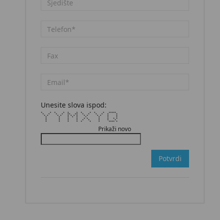
Unesite slova ispod:
* * * * * * * * * * *****
* * * * ** ** * * * * * *
* * * * * * * * * * * * * *
* * * * * * * * *
* * * * * * * * * *
* * * * * * * * *
* * * * * * * **** *
Prikaži novo
Potvrdi