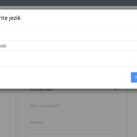
te jezik
k
Službena glasila
Oglašavanje
Pretraga
Vijes
Napomena:
Registracija nije besplatna. Pogledajte
cjenovnik