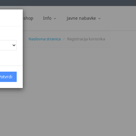
ti
Web shop
Info
Javne nabavke
Naslovna stranica
Registracija korisnika