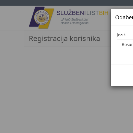
Odaberi
Jezi
Jezik
Registracija korisnika