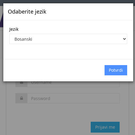
Odaberite jezik
Jezik
Login
Naslovna stranica
Prijava
Zaboravljena šifra?
Prijavi me