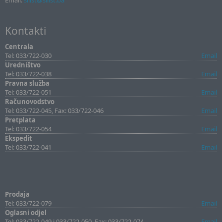
Email:
sllist@sllist.ba
Kontakti
Centrala
Tel: 033/722-030
Email
Uredništvo
Tel: 033/722-038
Email
Pravna služba
Tel: 033/722-051
Email
Računovodstvo
Tel: 033/722-045, Fax: 033/722-046
Email
Pretplata
Tel: 033/722-054
Email
Ekspedit
Tel: 033/722-041
Email
Prodaja
Tel: 033/722-079
Email
Oglasni odjel
Tel: 033/722-049 i 033/722-050, Fax: 033/722-074
Email