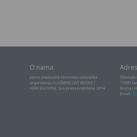
O nama
Adre
Javno preduzeće Novinsko-izdavačka
Džemala B
organizacija SLUŽBENI LIST BOSNE I
71000 Sa
HERCEGOVINE. Sva prava pridržana. 2014
Bosna i 
Email:
sll