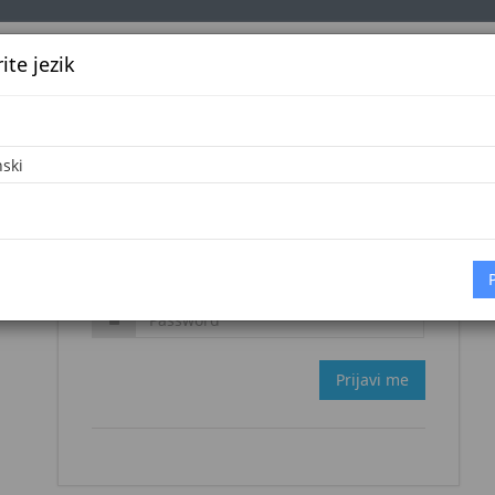
te jezik
k
Službena glasila
Oglašavanje
Pretraga
Vijes
Zaboravljena šifra?
Prijavi me