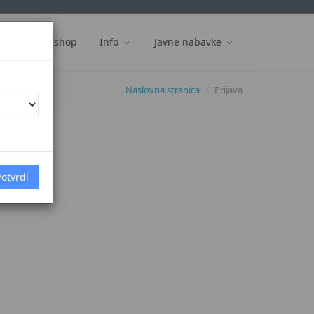
ti
Web shop
Info
Javne nabavke
Naslovna stranica
Prijava