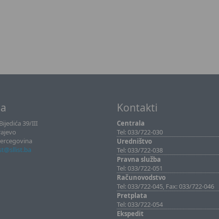
sa
Kontakti
ijedića 39/III
Centrala
rajevo
Tel: 033/722-030
Hercegovina
Uredništvo
ist@sllist.ba
Tel: 033/722-038
Pravna služba
Tel: 033/722-051
Računovodstvo
Tel: 033/722-045, Fax: 033/722-046
Pretplata
Tel: 033/722-054
Ekspedit