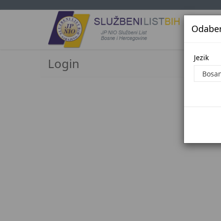
Odaberi
Jezi
Jezik
Login