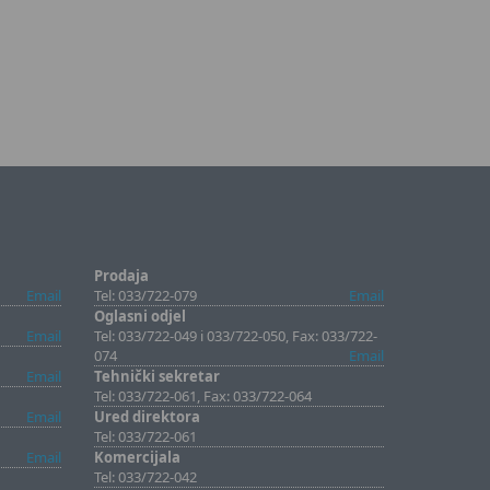
Prodaja
Email
Tel: 033/722-079
Email
Oglasni odjel
Email
Tel: 033/722-049 i 033/722-050, Fax: 033/722-
074
Email
Email
Tehnički sekretar
Tel: 033/722-061, Fax: 033/722-064
Email
Ured direktora
Tel: 033/722-061
Email
Komercijala
Tel: 033/722-042