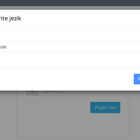
te jezik
k
Službena glasila
Oglašavanje
Pretraga
Vijes
Zaboravljena šifra?
Prijavi me