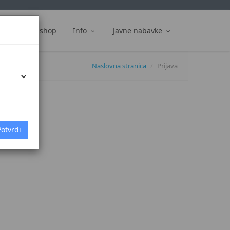
ti
Web shop
Info
Javne nabavke
Naslovna stranica
Prijava