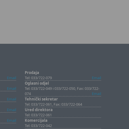
Prodaja
Email
Tel: 033/722-079
Email
Oglasni odjel
Email
Tel: 033/722-049 i 033/722-050, Fax: 033/722-
074
Email
Email
Tehnički sekretar
Tel: 033/722-061, Fax: 033/722-064
Email
Ured direktora
Tel: 033/722-061
Email
Komercijala
Tel: 033/722-042