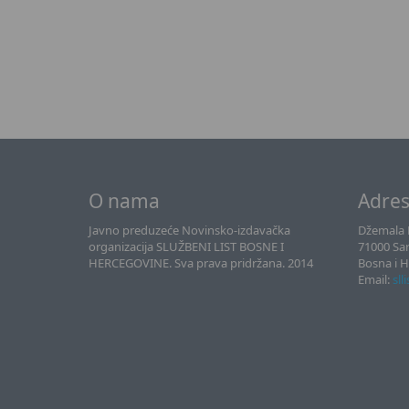
O nama
Adre
Javno preduzeće Novinsko-izdavačka
Džemala B
organizacija SLUŽBENI LIST BOSNE I
71000 Sa
HERCEGOVINE. Sva prava pridržana. 2014
Bosna i 
Email:
sll