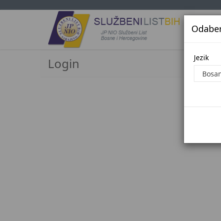
Odaberi
Jezi
Jezik
Login