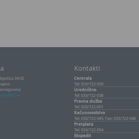
sa
Kontakti
ijedića 39/III
Centrala
rajevo
Tel: 033/722-030
Hercegovina
Uredništvo
ist@sllist.ba
Tel: 033/722-038
Pravna služba
Tel: 033/722-051
Računovodstvo
Tel: 033/722-045, Fax: 033/722-046
Pretplata
Tel: 033/722-054
Ekspedit