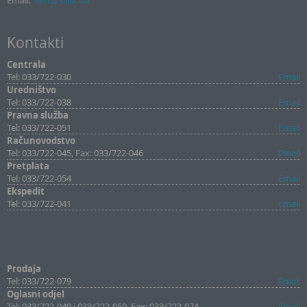
Email:
sllist@sllist.ba
Kontakti
Centrala
Tel: 033/722-030
Email
Uredništvo
Tel: 033/722-038
Email
Pravna služba
Tel: 033/722-051
Email
Računovodstvo
Tel: 033/722-045, Fax: 033/722-046
Email
Pretplata
Tel: 033/722-054
Email
Ekspedit
Tel: 033/722-041
Email
Prodaja
Tel: 033/722-079
Email
Oglasni odjel
Tel: 033/722-049 i 033/722-050, Fax: 033/722-074
Email