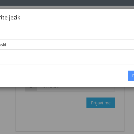
te jezik
k
Službena glasila
Oglašavanje
Pretraga
Vijes
Zaboravljena šifra?
Prijavi me