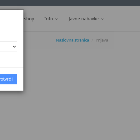
ti
Web shop
Info
Javne nabavke
Naslovna stranica
Prijava