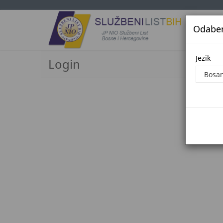
Odaberi
Jezi
Jezik
Login