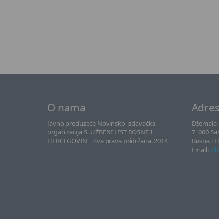
O nama
Adre
Javno preduzeće Novinsko-izdavačka
Džemala B
organizacija SLUŽBENI LIST BOSNE I
71000 Sa
HERCEGOVINE. Sva prava pridržana. 2014
Bosna i 
Email:
sll