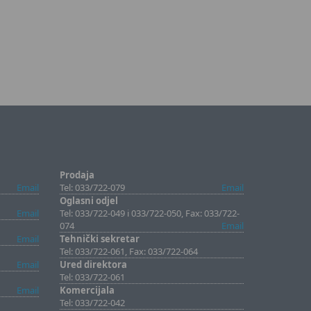
Prodaja
Email
Tel: 033/722-079
Email
Oglasni odjel
Email
Tel: 033/722-049 i 033/722-050, Fax: 033/722-
074
Email
Email
Tehnički sekretar
Tel: 033/722-061, Fax: 033/722-064
Email
Ured direktora
Tel: 033/722-061
Email
Komercijala
Tel: 033/722-042