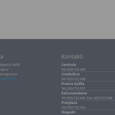
sa
Kontakti
ijedića 39/III
Centrala
rajevo
Tel: 033/722-030
Hercegovina
Uredništvo
ist@sllist.ba
Tel: 033/722-038
Pravna služba
Tel: 033/722-051
Računovodstvo
Tel: 033/722-045, Fax: 033/722-046
Pretplata
Tel: 033/722-054
Ekspedit