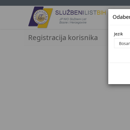
Odaberi
Jezi
Jezik
Registracija korisnika