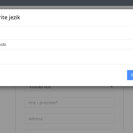
te jezik
k
Službena glasila
Oglašavanje
Pretraga
Vijes
Napomena:
Registracija nije besplatna. Pogledajte
cjenovnik