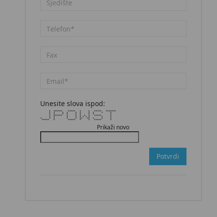
Unesite slova ispod:
* ****** ***** * * ***** *******
* * * * * * * * * *
* * * * * * * * *
* ****** * * * * * ***** *
* * * * * * * * * *
* * * * * ** ** * * *
***** * ***** * * ***** *
Prikaži novo
Potvrdi