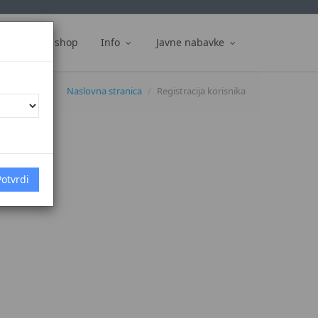
ti
Web shop
Info
Javne nabavke
Naslovna stranica
Registracija korisnika