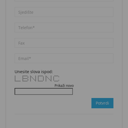
Unesite slova ispod:
* ****** * * ****** * * *****
* * * ** * * * ** * * *
* * * * * * * * * * * *
* ****** * * * * * * * * *
* * * * * * * * * * * *
* * * * ** * * * ** * *
******* ****** * * ****** * * *****
Prikaži novo
Potvrdi