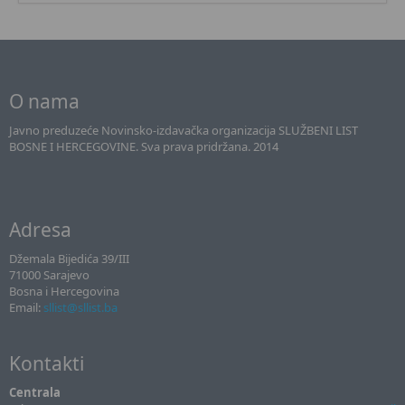
O nama
Javno preduzeće Novinsko-izdavačka organizacija SLUŽBENI LIST
BOSNE I HERCEGOVINE. Sva prava pridržana. 2014
Adresa
Džemala Bijedića 39/III
71000 Sarajevo
Bosna i Hercegovina
Email:
sllist@sllist.ba
Kontakti
Centrala