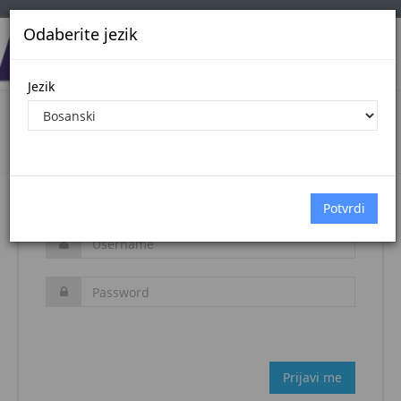
Odaberite jezik
Jezik
Login
Naslovna stranica
Prijava
Zaboravljena šifra?
Prijavi me