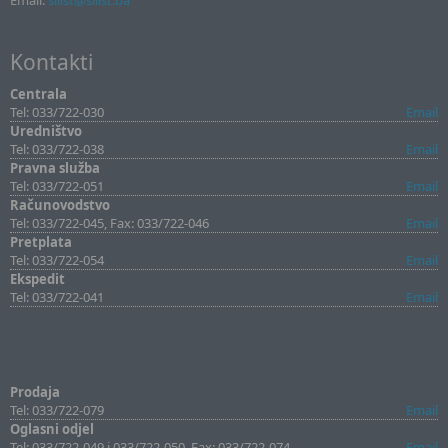
Email:
sllist@sllist.ba
Kontakti
Centrala
Tel: 033/722-030
Email
Uredništvo
Tel: 033/722-038
Email
Pravna služba
Tel: 033/722-051
Email
Računovodstvo
Tel: 033/722-045, Fax: 033/722-046
Email
Pretplata
Tel: 033/722-054
Email
Ekspedit
Tel: 033/722-041
Email
Prodaja
Tel: 033/722-079
Email
Oglasni odjel
Tel: 033/722-049 i 033/722-050, Fax: 033/722-074
Email