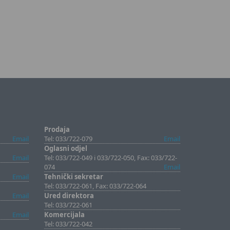
Prodaja
Email
Tel: 033/722-079
Email
Oglasni odjel
Email
Tel: 033/722-049 i 033/722-050, Fax: 033/722-
074
Email
Email
Tehnički sekretar
Tel: 033/722-061, Fax: 033/722-064
Email
Ured direktora
Tel: 033/722-061
Email
Komercijala
Tel: 033/722-042