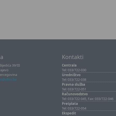
sa
Kontakti
ijedića 39/III
Centrala
rajevo
Tel: 033/722-030
Hercegovina
Uredništvo
ist@sllist.ba
Tel: 033/722-038
Pravna služba
Tel: 033/722-051
Računovodstvo
Tel: 033/722-045, Fax: 033/722-046
Pretplata
Tel: 033/722-054
Ekspedit