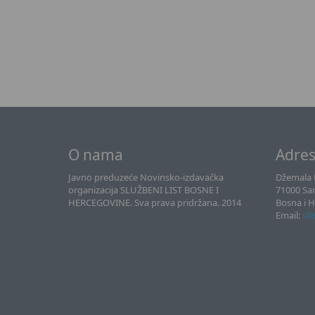
O nama
Adre
Javno preduzeće Novinsko-izdavačka
Džemala B
organizacija SLUŽBENI LIST BOSNE I
71000 Sa
HERCEGOVINE. Sva prava pridržana. 2014
Bosna i 
Email:
sll