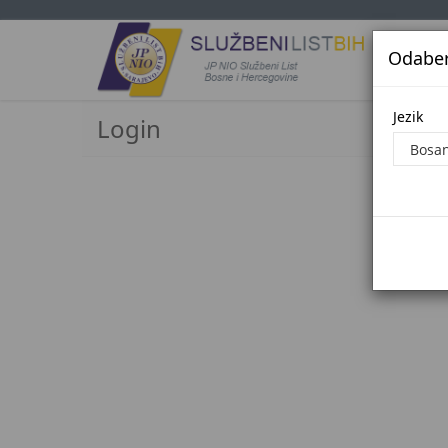
Odaberi
Jezi
Jezik
Login