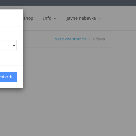
ti
Web shop
Info
Javne nabavke
Naslovna stranica
Prijava