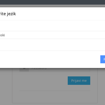
te jezik
k
Službena glasila
Oglašavanje
Pretraga
Vijes
Zaboravljena šifra?
Prijavi me