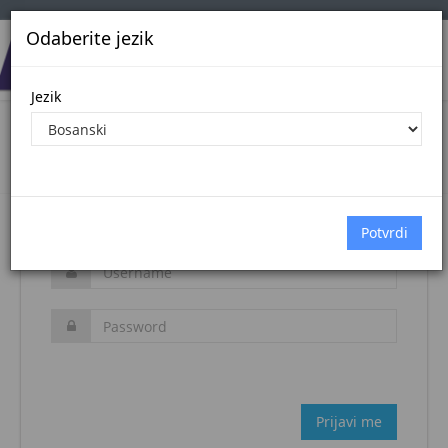
Odaberite jezik
Jezik
Login
Naslovna stranica
Prijava
Zaboravljena šifra?
Prijavi me