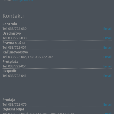
Email:
sllist@sllist.ba
Kontakti
Centrala
Tel: 033/722-030
Email
Uredništvo
Tel: 033/722-038
Email
Pravna služba
Tel: 033/722-051
Email
Računovodstvo
Tel: 033/722-045, Fax: 033/722-046
Email
Pretplata
Tel: 033/722-054
Email
Ekspedit
Tel: 033/722-041
Email
Prodaja
Tel: 033/722-079
Email
Oglasni odjel
Tel: 033/722-049 i 033/722-050, Fax: 033/722-074
Email