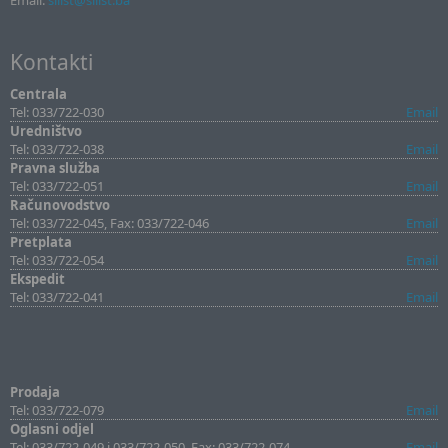
Email:
sllist@sllist.ba
Kontakti
Centrala
Tel: 033/722-030
Email
Uredništvo
Tel: 033/722-038
Email
Pravna služba
Tel: 033/722-051
Email
Računovodstvo
Tel: 033/722-045, Fax: 033/722-046
Email
Pretplata
Tel: 033/722-054
Email
Ekspedit
Tel: 033/722-041
Email
Prodaja
Tel: 033/722-079
Email
Oglasni odjel
Tel: 033/722-049 i 033/722-050, Fax: 033/722-074
Email