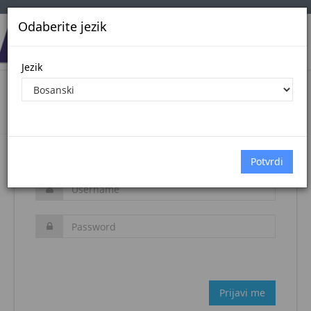
Odaberite jezik
Jezik
Login
Naslovna stranica
Prijava
Zaboravljena šifra?
Prijavi me